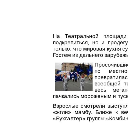
На Театральной площади
подкрепиться, но и продег
только, что мировая кухня с
Гостем из дальнего зарубежь
Просочившис
по местно
превратила
всеобщей т
весь мегап
пачкались мороженым и пус
Взрослые смотрели выступл
«жгли» мамбу. Ближе к ве
«Бухгалтер» группы «Комби