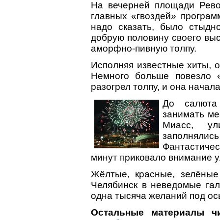
На вечерней площади Рев
главных «гвоздей» програм
надо сказать, было стыдн
добрую половину своего вы
аморфно-пивную толпу.
Исполняя известные хиты, о
Немного больше повезло 
разогрел толпу, и она начал
До салюта
занимать ме
Миасс, ул
заполнялис
Фантастичес
минут приковало внимание у
Жёлтые, красные, зелёные
Челябинск в неведомые гал
одна тысяча желаний под о
Остальные материалы ч