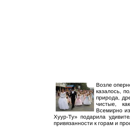
Возле оперн
казалось, п
природа, дре
чистые, ка
Всемирно из
Хуур-Ту» подарила удивит
привязанности к горам и про