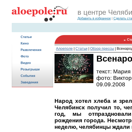
в центре Челяб
Добавить в избранное
|
Сделать ст
Статьи
Ст
Кино
Алоеполе
|
Статьи
|
Обзор прессы
|
Всенаро
Развлечения
Всенаро
Фото
Видео
Розыгрыши
текст: Мари
События
фото: Виктор
Заведения
09.09.2008
Народ хотел хлеба и зрел
Челябинск получил то, че
год, мы отпраздновал
рождения города. Несмотр
неделю, челябинцы ждали