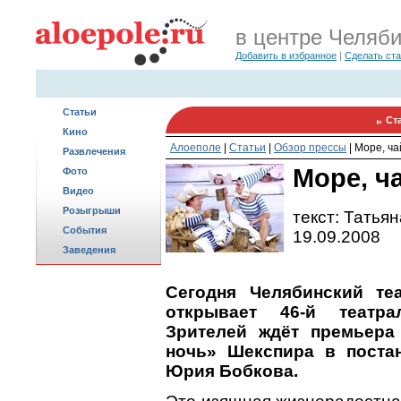
в центре Челяб
Добавить в избранное
|
Сделать ст
Статьи
Ст
Кино
Алоеполе
|
Статьи
|
Обзор прессы
|
Море, ча
Развлечения
Море, ч
Фото
Видео
Розыгрыши
текст: Татья
События
19.09.2008
Заведения
Сегодня Челябинский те
открывает 46-й театра
Зрителей ждёт премьера
ночь» Шекспира в постан
Юрия Бобкова.