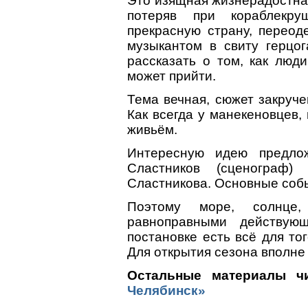
Это изящная жизнерадостная
потеряв при кораблекру
прекрасную страну, переод
музыкантом в свиту герцог
рассказать о том, как люд
может прийти.
Тема вечная, сюжет закруче
Как всегда у манекеновцев,
живьём.
Интересную идею предлож
Сластников (сценограф
Сластникова. Основные собы
Поэтому море, солнце,
равноправными действую
постановке есть всё для то
Для открытия сезона вполне
Остальные материалы ч
Челябинск»