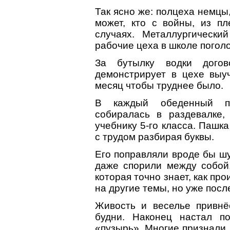
Так ясно же: полцеха немцы
может, кто с войны, из п
случаях. Металлургическ
рабочие цеха в школе погол
За бутылку водки дого
демонстрирует в цехе выу
месяц чтобы труднее было.
В каждый обеденный пе
собиралась в раздевалке,
учебнику 5-го класса. Пашк
с трудом разбирая буквы.
Его поправляли вроде бы ш
даже спорили между собой
которая точно знает, как пр
на другие темы, но уже пос
Живость и веселье привнё
будни. Наконец настал п
«пузырь». Многие признали, 