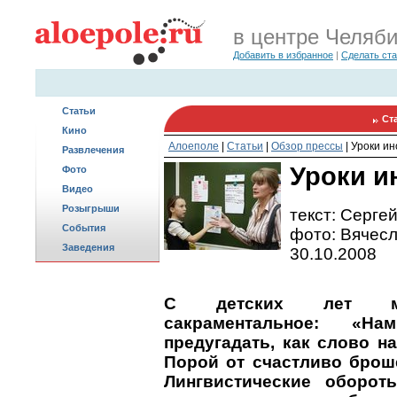
в центре Челяб
Добавить в избранное
|
Сделать ст
Статьи
Ст
Кино
Алоеполе
|
Статьи
|
Обзор прессы
|
Уроки ин
Развлечения
Уроки и
Фото
Видео
Розыгрыши
текст: Серге
События
фото: Вячес
Заведения
30.10.2008
С детских лет 
сакраментальное: «
предугадать, как слово н
Порой от счастливо брош
Лингвистические оборо