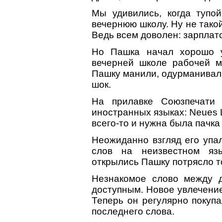
Мы удивились, когда тупо
вечернюю школу. Ну не тако
Ведь всем доволен: зарплато
Но Пашка начал хорошо у
вечерней школе рабочей 
Пашку манили, одурманивали
шок.
На прилавке Союзпечати 
иностранных языках: Neues L
всего-то и нужна была пачк
Неожиданно взгляд его упа
слов на неизвестном яз
открылись Пашку потрясло т
Незнакомое слово между 
доступным. Новое увлечение
Теперь он регулярно покупа
последнего слова.