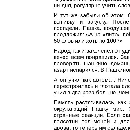
ни дня, регулярно учить слов
И тут же забыли об этом. 
выпивку и закуску. Посл
посидели. Пашка, воодушев
предложил: «А на «литр» пой
50 слов или хоть по 100?»
Народ так и закоченел от уд
вечер всем понравился. За
проверять Пашкино домаш
азарт испарился. В Пашкино
А он учил как автомат. Ни
перестроилась и глотала сл
учил в два раза больше, чем
Память растягивалась, как 
окружающий Пашку мир. 
странные реакции. Если ра
полсотни пельменей и для
дрова, то теперь им овладел