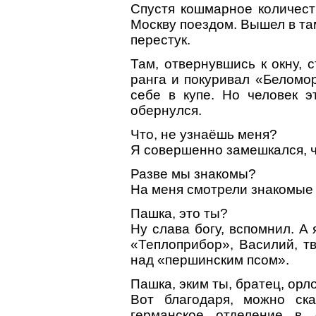
Спустя кошмарное количест
Москву поездом. Вышел в та
перестук.
Там, отвернувшись к окну, 
ранга и покуривал «Беломор
себе в купе. Но человек э
обернулся.
Что, не узнаёшь меня?
Я совершенно замешкался, ч
Разве мы знакомы?
На меня смотрели знакомые 
Пашка, это ты?
Ну слава богу, вспомнил. А
«Теплоприбор», Василий, тв
над «першинским псом».
Пашка, эким ты, братец, орл
Вот благодаря, можно ска
германское отделение в 