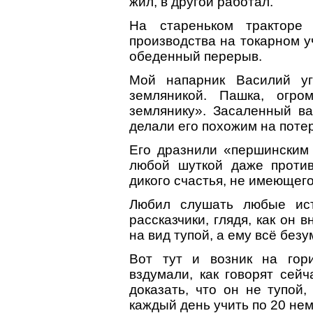
жил, в другой работал.
На стареньком тракторе
производства на токарном уч
обеденный перерыв.
Мой напарник Василий у
земляникой. Пашка, огро
землянику». Засаленный в
делали его похожим на поте
Его дразнили «першинским
любой шуткой даже против
дикого счастья, не имеющег
Любил слушать любые ист
рассказчики, глядя, как он 
на вид тупой, а ему всё без
Вот тут и возник на гор
вздумали, как говорят сейч
доказать, что он не тупой,
каждый день учить по 20 не