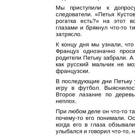
Мы приступили к допрос
следователи. «Петья Кустов
рогатка есть?» на этот 
глазами и брякнул что-то т
затрясло.
К концу дня мы узнали, что
Француз однозначно прос
родители Петьку забрали. А
как русский мальчик не мо
французски.
В последующие дни Петьку 
игру в футбол. Выяснилос
Второе лазание по деревь
неплох.
При любом деле он что-то т
почему-то его понимали. О
когда его в глаза обзывал
улыбался и говорил что-то, 