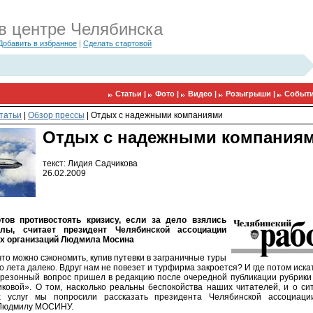
в центре Челябинска
Добавить в избранное
|
Сделать стартовой
Статьи |
Фото |
Видео |
Розыгрыши |
Событи
татьи
|
Обзор прессы
|
Отдых с надежными компаниями
Отдых с надежными компания
текст: Лидия Садчикова
26.02.2009
отов противостоять кризису, если за дело взялись
лы, считает президент Челябинской ассоциации
их организаций Людмила Мосина
то можно сэкономить, купив путевки в заграничные туры
о лета далеко. Вдруг нам не повезет и турфирма закроется? И где потом искат
 резонный вопрос пришел в редакцию после очередной публикации рубрики
ковой». О том, насколько реальны беспокойства наших читателей, и о си
их услуг мы попросили рассказать президента Челябинской ассоциации
 Людмилу МОСИНУ.