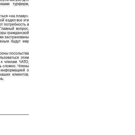
иками турфирм,
ться «на плаву».
ой ездил все эти
ют потребность в
Главный вопрос,
воры гражданской
ски застрахованы
еньги будут ему
ороны посольства
льзоваться этим
 к членам ЧАТО,
ь сложно. Члены
ь информацией о
наших клиентов.
чь.