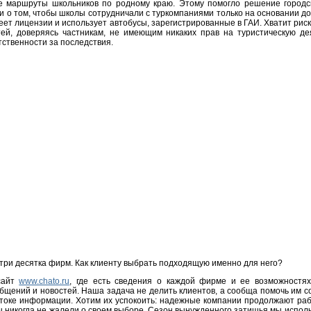
е маршруты школьников по родному краю. Этому помогло решение городс
и о том, чтобы школы сотрудничали с туркомпаниями только на основании до
меет лицензии и использует автобусы, зарегистрированные в ГАИ. Хватит рис
ей, доверяясь частникам, не имеющим никаких прав на туристическую де
тственности за последствия.
 три десятка фирм. Как клиенту выбрать подходящую именно для него?
сайт
www.chato.ru
, где есть сведения о каждой фирме и ее возможностях
бщений и новостей. Наша задача не делить клиентов, а сообща помочь им 
токе информации. Хотим их успокоить: надежные компании продолжают рабо
ы никогда не жалели о своем выборе. Сезон вынужденного затишья мы исполь