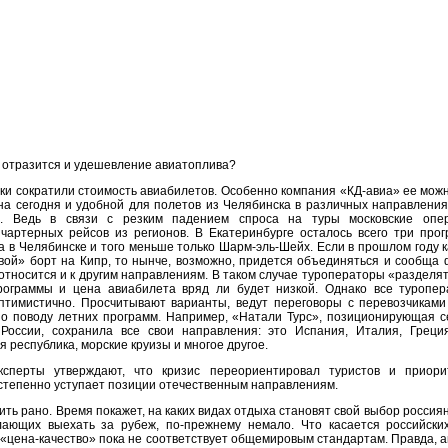
х отразится и удешевление авиатоплива?
ики сократили стоимость авиабилетов. Особенно компания «КД-авиа» ее мож
на сегодня и удобной для полетов из Челябинска в различных направления
е. Ведь в связи с резким падением спроса на туры московские опе
чартерных рейсов из регионов. В Екатеринбурге осталось всего три прог
, а в Челябинске и того меньше только Шарм-эль-Шейх. Если в прошлом году
вой» борт на Кипр, то нынче, возможно, придется объединяться и сообща 
относится и к другим направлениям. В таком случае туроператоры «разделят
рограммы и цена авиабилета вряд ли будет низкой. Однако все туропе
птимистично. Просчитывают варианты, ведут переговоры с перевозчикам
о поводу летних программ. Например, «Натали Турс», позиционирующая с
России, сохранила все свои направления: это Испания, Италия, Греция
 республика, морские круизы и многое другое.
ксперты утверждают, что кризис переориентировал туристов и приори
степенно уступает позиции отечественным направлениям.
ить рано. Время покажет, на каких видах отдыха становят свой выбор россиян
лающих выехать за рубеж, по-прежнему немало. Что касается российски
«цена-качество» пока не соответствует общемировым стандартам. Правда, 