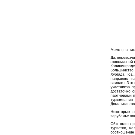
Может, на ни
Да, перевозч
экономичной 
Калининград
большинство 
Хургада, Гоа
направлял «с
самолет. Это 
участников п
достаточно о
партнерами п
туркомпания 
Доминиканская
Некоторые э
зарубежье по
Об этом говор
туристов, же
соотношение 