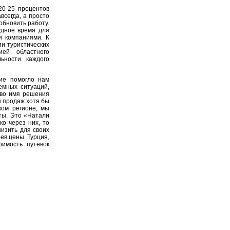
20-25 процентов
всегда, а просто
обновить работу.
удное время для
и компаниями. К
ии туристических
ией областного
ьности каждого
ие помогло нам
емных ситуаций,
 во имя решения
ы продаж хотя бы
ком регионе, мы
ты. Это «Натали
ко через них, то
низить для своих
ев цены. Турция,
оимость путевок