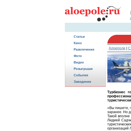
Статьи
Кино
Алоеполе
|
С
Развлечения
Фото
Видео
Розыгрыши
События
Заведения
Турбизнес г
профессиона
туристическ
«Вы пишете, ч
заранее. Но д
Такой вполне
Лидией Садчи
туристическ
организаций