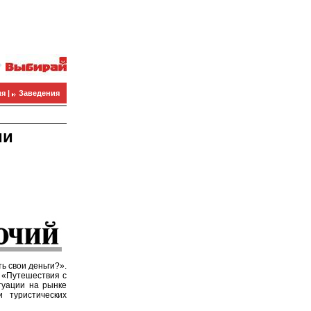
я |
Заведения
ми
ь свои деньги?».
 «Путешествия с
туации на рынке
 туристических