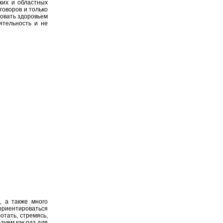
ких и областных
говоров и только
ковать здоровьем
ятельность и не
, а также много
сориентироваться
тать, стремясь,
зуем как раз для