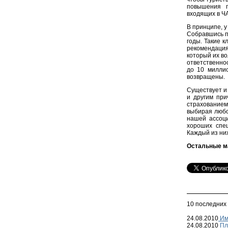
повышения п
входящих в Ч
В принципе, у
Собравшись пр
годы. Такие 
рекомендация
который их в
ответственнос
до 10 миллио
возвращены.
Существует и 
и другим при
страхованием
выбирая любо
нашей ассоци
хороших спец
Каждый из них
Остальные м
10 последних
24.08.2010
Им
24.08.2010
Пл