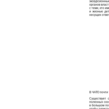
экскурсионны
органов власт
с теми, кто и
и жизнью дет
несущих отве
В ЧАТО почти
Существует 
полезных соо
в большом по
чтобы турист