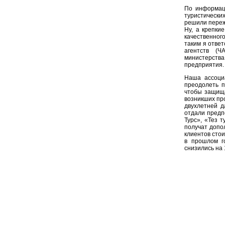
По информаци
туристически
решили переж
Ну, а крепки
качественног
таким я отве
агентств (Ч
министерств
предприятия. 
Наша ассоци
преодолеть п
чтобы защища
возникших пр
двухлетней д
отдали предп
Турс», «Тез 
получат допо
клиентов стои
в прошлом г
снизились на