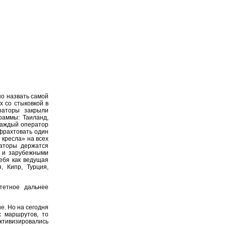
но назвать самой
х со стыковкой в
раторы закрыли
раммы: Таиланд,
 каждый оператор
фрахтовать один
 кресла» на всех
раторы держатся
и и зарубежными
ебя как ведущая
, Кипр, Турция,
тетное дальнее
е. Но на сегодня
х маршрутов, то
активизировались