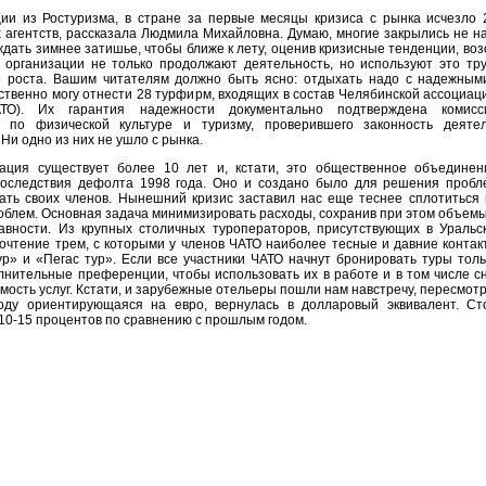
и из Ростуризма, в стране за первые месяцы кризиса с рынка исчезло 
х агентств, рассказала Людмила Михайловна. Думаю, многие закрылись не на
дать зимнее затишье, чтобы ближе к лету, оценив кризисные тенденции, воз
е организации не только продолжают деятельность, но используют это тр
о роста. Вашим читателям должно быть ясно: отдыхать надо с надежным
тственно могу отнести 28 турфирм, входящих в состав Челябинской ассоциац
АТО). Их гарантия надежности документально подтверждена комисс
а по физической культуре и туризму, проверившего законность деятел
Ни одно из них не ушло с рынка.
ация существует более 10 лет и, кстати, это общественное объединен
оследствия дефолта 1998 года. Оно и создано было для решения пробл
ть своих членов. Нынешний кризис заставил нас еще теснее сплотиться
облем. Основная задача минимизировать расходы, сохранив при этом объем
авности. Из крупных столичных туроператоров, присутствующих в Уральс
очтение трем, с которыми у членов ЧАТО наиболее тесные и давние контак
тур» и «Пегас тур». Если все участники ЧАТО начнут бронировать туры толь
лнительные преференции, чтобы использовать их в работе и в том числе с
мость услуг. Кстати, и зарубежные отельеры пошли нам навстречу, пересмотр
оду ориентирующаяся на евро, вернулась в долларовый эквивалент. Ст
 10-15 процентов по сравнению с прошлым годом.