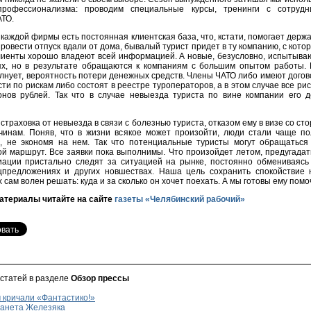
рофессионализма: проводим специальные курсы, тренинги с сотрудн
АТО.
 каждой фирмы есть постоянная клиентская база, что, кстати, помогает держа
овести отпуск вдали от дома, бывалый турист придет в ту компанию, с котор
клиенты хорошо владеют всей информацией. А новые, безусловно, испытыва
х, но в результате обращаются к компаниям с большим опытом работы. 
олнует, вероятность потери денежных средств. Члены ЧАТО либо имеют дого
ти по рискам либо состоят в реестре туроператоров, а в этом случае все ри
нов рублей. Так что в случае невыезда туриста по вине компании его д
страховка от невыезда в связи с болезнью туриста, отказом ему в визе со ст
чинам. Поняв, что в жизни всякое может произойти, люди стали чаще по
, не экономя на нем. Так что потенциальные туристы могут обращаться
й маршрут. Все заявки пока выполнимы. Что произойдет летом, предугадат
ации пристально следят за ситуацией на рынке, постоянно обмениваяс
предложениях и других новшествах. Наша цель сохранить спокойствие 
 сам волен решать: куда и за сколько он хочет поехать. А мы готовы ему помо
атериалы читайте на сайте
газеты «Челябинский рабочий»
 статей в разделе
Обзор прессы
 кричали «Фантастико!»
анета Железяка