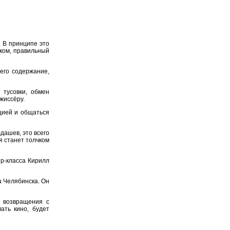
. В принципе это
уком, правильный
его содержание,
тусовки, обмен
жиссёру.
цией и общаться
дашев, это всего
я станет толчком
ер-класса Кирилл
а Челябинска. Он
 возвращения с
ать кино, будет