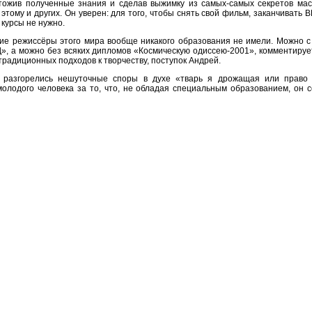
тожив полученные знания и сделав выжимку из самых-самых секретов мас
 этому и других. Он уверен: для того, чтобы снять свой фильм, заканчивать
курсы не нужно.
е режиссёры этого мира вообще никакого образования не имели. Можно 
Д», а можно без всяких дипломов «Космическую одиссею-2001», комментируе
традиционных подходов к творчеству, поступок Андрей.
 разгорелись нешуточные споры в духе «тварь я дрожащая или право
молодого человека за то, что, не обладая специальным образованием, он 