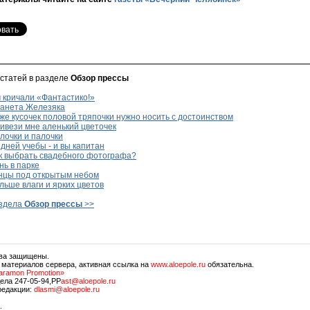
 статей в разделе
Обзор прессы
 кричали «Фантастико!»
анета Железяка
е кусочек половой тряпочки нужно носить с достоинством
ивези мне аленький цветочек
лочки и палочки
дней учебы - и вы капитан
к выбрать свадебного фотографа?
ь в парке
нцы под открытым небом
ьше влаги и ярких цветов
аздела
Обзор прессы
>>
ава защищены.
 материалов сервера, активная ссылка на
www.aloepole.ru
обязательна.
aramon Promotion»
ела 247-05-94,PP
ast@aloepole.ru
редакции:
dlasmi@aloepole.ru
.