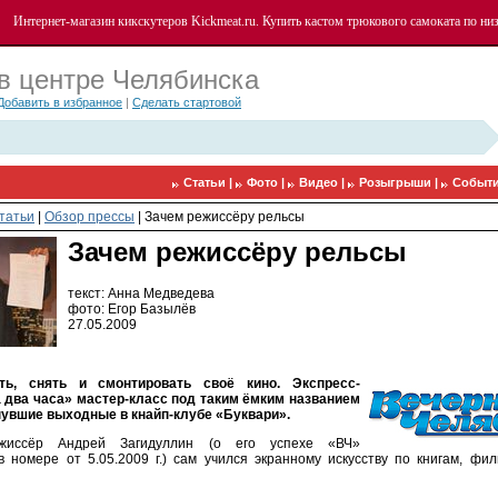
Интернет-магазин кикскутеров
Kickmeat.ru
. Купить кастом трюкового самоката по ни
в центре Челябинска
Добавить в избранное
|
Сделать стартовой
Статьи |
Фото |
Видео |
Розыгрыши |
Событи
татьи
|
Обзор прессы
|
Зачем режиссёру рельсы
Зачем режиссёру рельсы
текст: Анна Медведева
фото: Егор Базылёв
27.05.2009
ть, снять и смонтировать своё кино. Экспресс-
 два часа» мастер-класс под таким ёмким названием
увшие выходные в кнайп-клубе «Буквари».
жиссёр Андрей Загидуллин (о его успехе «ВЧ»
в номере от 5.05.2009 г.) сам учился экранному искусству по книгам, фи