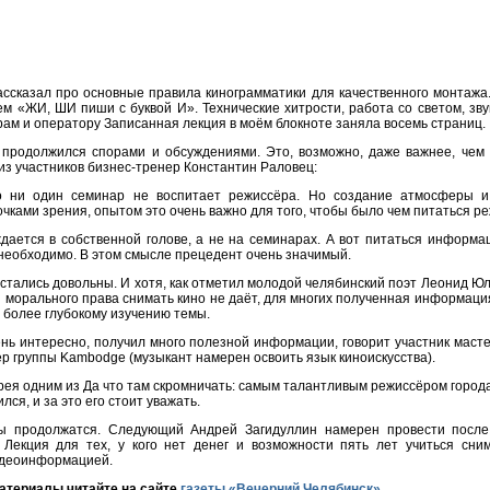
ассказал про основные правила кинограмматики для качественного монтажа
ем «ЖИ, ШИ пиши с буквой И». Технические хитрости, работа со светом, зв
рам и оператору Записанная лекция в моём блокноте заняла восемь страниц.
 продолжился спорами и обсуждениями. Это, возможно, даже важнее, чем 
из участников бизнес-тренер Константин Раловец:
о ни один семинар не воспитает режиссёра. Но создание атмосферы и 
чками зрения, опытом это очень важно для того, чтобы было чем питаться ре
дается в собственной голове, а не на семинарах. А вот питаться информа
 необходимо. В этом смысле прецедент очень значимый.
тались довольны. И хотя, как отметил молодой челябинский поэт Леонид Юл
и морального права снимать кино не даёт, для многих полученная информаци
и более глубокому изучению темы.
нь интересно, получил много полезной информации, говорит участник маст
р группы Kambodge (музыкант намерен освоить язык киноискусства).
рея одним из Да что там скромничать: самым талантливым режиссёром город
лся, и за это его стоит уважать.
сы продолжатся. Следующий Андрей Загидуллин намерен провести после
 Лекция для тех, у кого нет денег и возможности пять лет учиться сним
идеоинформацией.
атериалы читайте на сайте
газеты «Вечерний Челябинск»