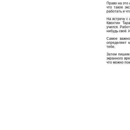
Право на это 
что такое эк
работать и чт
На встречу с
Квентин Тар
учился. Рабо
нибудь своё. 
Самое важно
определяет к
тебе.
Затем пишем 
экранного вр
что можно пок