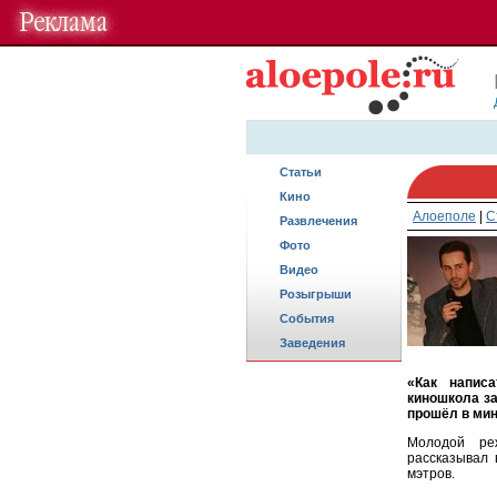
Статьи
Кино
Алоеполе
|
С
Развлечения
Фото
Видео
Розыгрыши
События
Заведения
«Как написа
киношкола за
прошёл в мин
Молодой ре
рассказывал 
мэтров.