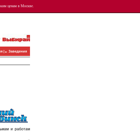
зким ценам в Москве.
я |
Заведения
льмам и работам