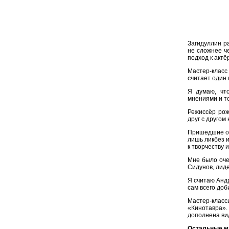
Загидуллин р
не сложнее ч
подход к актё
Мастер-класс
считает один 
Я думаю, чт
мнениями и то
Режиссёр рож
друг с другом
Пришедшие ос
лишь ликбез 
к творчеству 
Мне было оче
Сидунов, лиде
Я считаю Анд
сам всего доби
Мастер-клас
«Кинотавра».
дополнена в
Остальные м