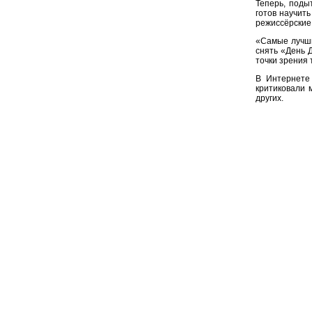
Теперь, поды
готов научить
режиссёрские 
«Самые лучши
снять «День 
точки зрения 
В Интернете
критиковали 
других.