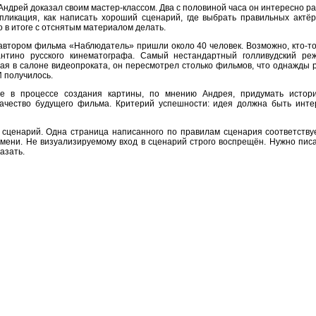
Андрей доказал своим мастер-классом. Два с половиной часа он интересно ра
спликация, как написать хороший сценарий, где выбрать правильных актёр
о в итоге с отснятым материалом делать.
 автором фильма «Наблюдатель» пришли около 40 человек. Возможно, кто-т
антино русского кинематографа. Самый нестандартный голливудский ре
тая в салоне видеопроката, он пересмотрел столько фильмов, что однажды 
И получилось.
е в процессе создания картины, по мнению Андрея, придумать истор
ачество будущего фильма. Критерий успешности: идея должна быть инте
сценарий. Одна страница написанного по правилам сценария соответству
емени. Не визуализируемому вход в сценарий строго воспрещён. Нужно писа
азать.