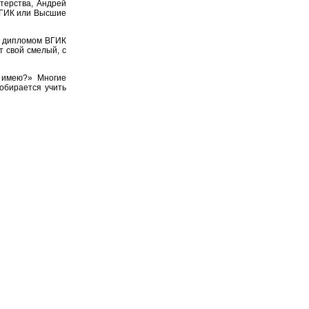
терства, Андрей
 ВГИК или Высшие
с дипломом ВГИК
т свой смелый, с
 имею?» Многие
собирается учить