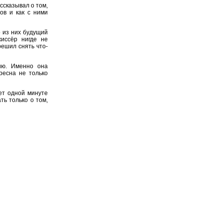
ссказывал о том,
ов и как с ними
о из них будущий
жиссёр нигде не
решил снять что-
ию. Именно она
ресна не только
ет одной минуте
ть только о том,