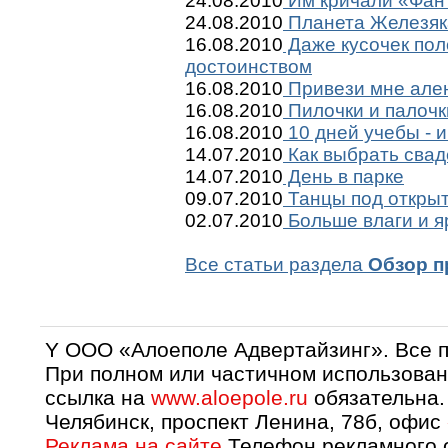
24.08.2010
Им кричали «Фант
24.08.2010
Планета Железяк
16.08.2010
Даже кусочек пол
достоинством
16.08.2010
Привези мне ален
16.08.2010
Пилочки и палочк
16.08.2010
10 дней учебы - и
14.07.2010
Как выбрать сва
14.07.2010
День в парке
09.07.2010
Танцы под откры
02.07.2010
Больше влаги и я
Все статьи раздела
Обзор п
Y OOO «Алоеполе Адвертайзинг». Все 
При полном или частичном использован
ссылка на
www.aloepole.ru
обязательна.
Челябинск, проспект Ленина, 78б, офис
Реклама на сайте
Телефон рекламного о