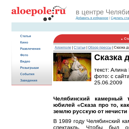
в центре Челяб
Добавить в избранное
|
Сделать ст
Статьи
Ст
Кино
Алоеполе
|
Статьи
|
Обзор прессы
|
Сказка д
Развлечения
Сказка 
Фото
Видео
Розыгрыши
текст: Алина
События
фото: с сайт
Заведения
25.06.2009
Челябинский камерный т
юбилей «Сказа про то, ка
землю русскую от нечисти 
В 1989 году Челябинский ка
спектакль. Чтобы был 