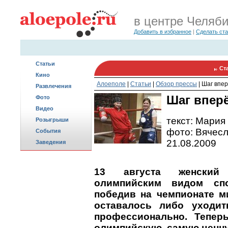
в центре Челяб
Добавить в избранное
|
Сделать ст
Статьи
Ст
Кино
Алоеполе
|
Статьи
|
Обзор прессы
|
Шаг впе
Развлечения
Шаг впер
Фото
Видео
текст: Мария
Розыгрыши
фото: Вячес
События
21.08.2009
Заведения
13 августа женский
олимпийским видом спо
победив на чемпионате м
оставалось либо уходит
профессионально. Тепер
олимпийскую, самую ценну