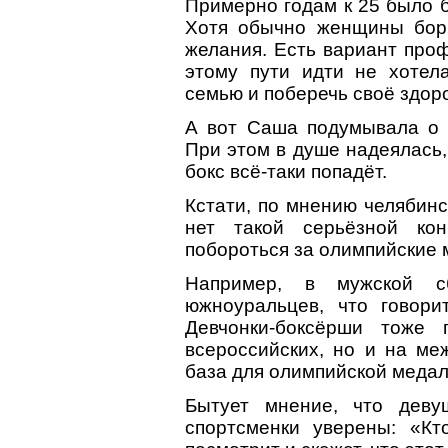
Примерно годам к 25 было б
Хотя обычно женщины борю
желания. Есть вариант проф
этому пути идти не хотела
семью и поберечь своё здоро
А вот Саша подумывала о 
При этом в душе надеялась,
бокс всё-таки попадёт.
Кстати, по мнению челябинс
нет такой серьёзной кон
побороться за олимпийские 
Например, в мужской с
южноуральцев, что говор
Девчонки-боксёрши тоже 
всероссийских, но и на ме
база для олимпийской медал
Бытует мнение, что деву
спортсменки уверены: «Кт