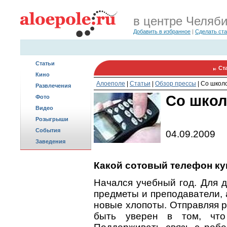
в центре Челяб
Добавить в избранное
|
Сделать ст
Статьи
Ст
Кино
Алоеполе
|
Статьи
|
Обзор прессы
|
Со школо
Развлечения
Со школ
Фото
Видео
Розыгрыши
События
04.09.2009
Заведения
Какой сотовый телефон ку
Начался учебный год. Для 
предметы и преподаватели, 
новые хлопоты. Отправляя р
быть уверен в том, что