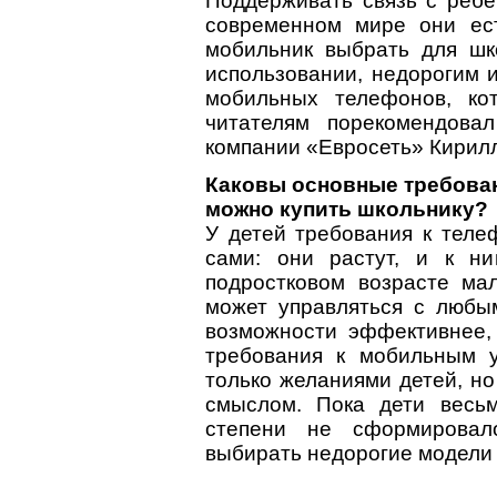
Поддерживать связь с реб
современном мире они ест
мобильник выбрать для ш
использовании, недорогим и
мобильных телефонов, ко
читателям порекомендова
компании «Евросеть» Кири
Каковы основные требова
можно купить школьнику?
У детей требования к теле
сами: они растут, и к н
подростковом возрасте ма
может управляться с любы
возможности эффективнее,
требования к мобильным 
только желаниями детей, н
смыслом. Пока дети весь
степени не сформировало
выбирать недорогие модели 