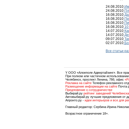
24.08.2010
Им
24.08.2010
Пл
16.08.2010
Даж
16.08.2010
Пр
16.08.2010
Пи
16.08.2010
10 
14.07.2010
Ка
14.07.2010
Ден
09.07.2010
Та
02.07.2010
Бол
Все статьи р
Y OOO «Алоеполе Адвертайзинг». Все пр
При полном или частичном использовании
Челябинск, проспект Ленина, 78б, офис
«P
Реклама на сайте
Телефон рекламного отд
Размещение информации на сайте
Почта 
Предложение о сотрудничестве
Выбирай.ру
рейтинг заведений Челябинска
Автовыбирай.ру лучшие предложения от д
Апронто.ру -
идеи интерьеров и все для р
Главный редактор: Сербина Ирина Никола
Возрастное ограничение 18+.