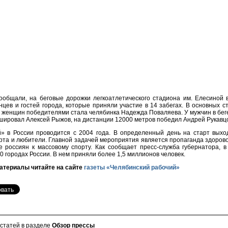
ообщали, на беговые дорожки легкоатлетического стадиона им. Елесиной 
нцев и гостей города, которые приняли участие в 14 забегах. В основных с
у женщин победителями стала челябинка Надежда Поваляева. У мужчин в бег
ировал Алексей Рыжов, на дистанции 12000 метров победил Андрей Рукавц
» в России проводится с 2004 года. В определенный день на старт выхо
рта и любители. Главной задачей мероприятия является пропаганда здоров
 россиян к массовому спорту. Как сообщает пресс-служба губернатора, в 
0 городах России. В нем приняли более 1,5 миллионов человек.
атериалы читайте на сайте
газеты «Челябинский рабочий»
 статей в разделе
Обзор прессы