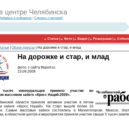
в центре Челябинска
Добавить в избранное
|
Сделать стартовой
Статьи |
Фото |
Видео |
Розыгрыши |
Событи
татьи
|
Обзор прессы
|
На дорожке и стар, и млад
На дорожке и стар, и млад
фото: с сайта tltsport.ru
23.09.2009
тысяч южноуральцев приняло участие во
м массовом забеге «Кросс Наций-2009».
бинской области приняли активное участие в пятом
ом забеге «Кросс Наций». На старт вышли более 10
ек. Самые массовые забеги состоялись в Магнитогорске, Миассе, Злат
ак, в областном центре в мероприятии приняли участие свыше 5 тысяч земля