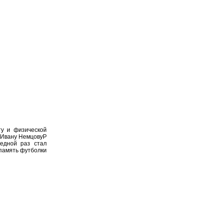
ту и физической
а Ивану НемцовуP
едной раз стал
 память футболки