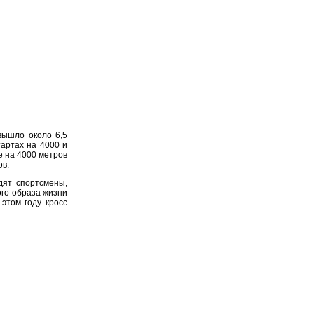
вышло около 6,5
тартах на 4000 и
е на 4000 метров
ов.
дят спортсмены,
ого образа жизни
этом году кросс