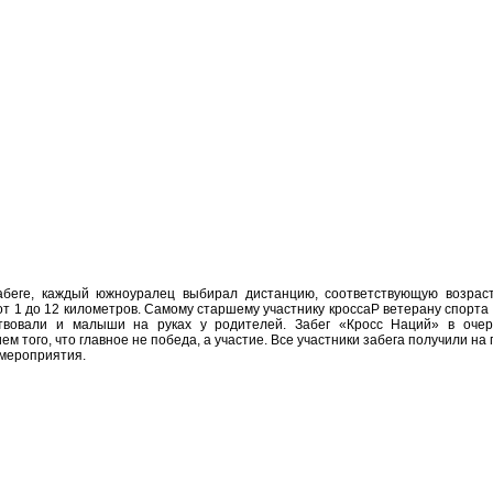
абеге, каждый южноуралец выбирал дистанцию, соответствующую возрас
 от 1 до 12 километров. Самому старшему участнику кроссаP ветерану спорт
ствовали и малыши на руках у родителей. Забег «Кросс Наций» в очер
м того, что главное не победа, а участие. Все участники забега получили на
 мероприятия.