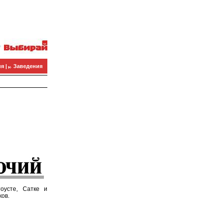
я |
Заведения
оусте, Сатке и
ков.