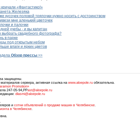
 кричали «Фантастико!»
анета Железяка
е кусочек половой тряпочки нужно носить с достоинством
ивези мне аленький цветочек
лочки и палочки
дней учебы - и вы капитан
к выбрать свадебного фотографа?
ь в парке
нцы под открытым небом
ьше влаги и ярких цветов
аздела
Обзор прессы
>>
ава защищены.
 материалов сервера, активная ссылка на
www.aloepole.ru
обязательна.
aramon Promotion»
ела 247-05-94,PP
ast@aloepole.ru
редакции:
dlasmi@aloepole.ru
.
илеров и
сотни объявлений о продаже машин в Челябинске
.
емонта в Челябинске
.
евна.