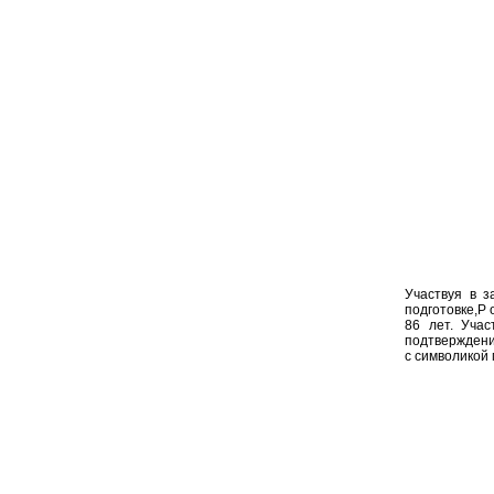
Участвуя в з
подготовке,P
86 лет. Уча
подтверждение
с символикой