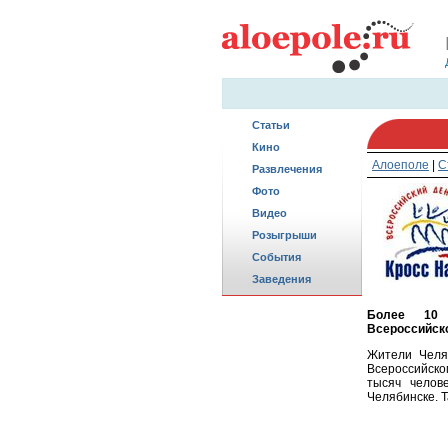
Статьи
Кино
Алоеполе
|
С
Развлечения
Фото
Видео
Розыгрыши
События
Заведения
Более 10 
Всероссийско
Жители Челя
Всероссийск
тысяч челов
Челябинске. Т