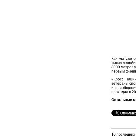
Как мы уже с
тысяч челяби
8000 метров 
первым финиш
«Кросс Наций
ветераны спо
и приобщение
проходил в 20
Остальные м
10 последних