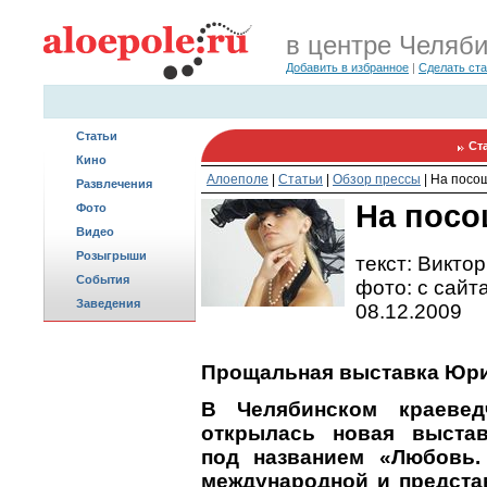
в центре Челяб
Добавить в избранное
|
Сделать ст
Статьи
Ст
Кино
Алоеполе
|
Статьи
|
Обзор прессы
|
На посо
Развлечения
На посо
Фото
Видео
Розыгрыши
текст: Викто
События
фото: с сайт
Заведения
08.12.2009
Прощальная выставка Юри
В Челябинском краевед
открылась новая выстав
под названием «Любовь.
международной и предста