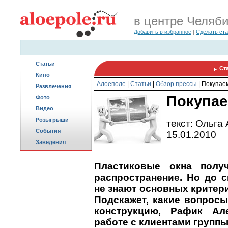
в центре Челяб
Добавить в избранное
|
Сделать ст
Статьи
Ст
Кино
Алоеполе
|
Статьи
|
Обзор прессы
|
Покупаем
Развлечения
Покупае
Фото
Видео
Розыгрыши
текст: Ольга
События
15.01.2010
Заведения
Пластиковые окна полу
распространение. Но до с
не знают основных критер
Подскажет, какие вопросы
конструкцию, Рафик Ал
работе с клиентами групп