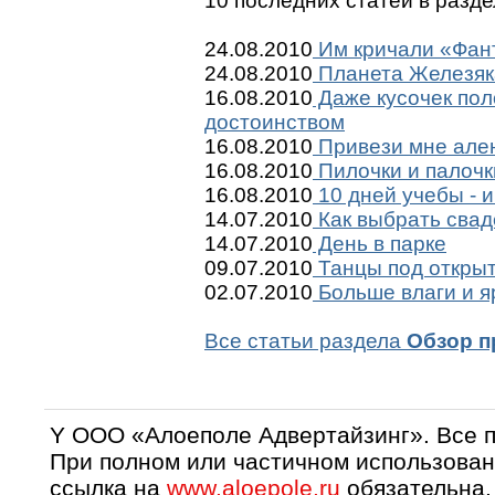
10 последних статей в разд
24.08.2010
Им кричали «Фант
24.08.2010
Планета Железяк
16.08.2010
Даже кусочек пол
достоинством
16.08.2010
Привези мне ален
16.08.2010
Пилочки и палочк
16.08.2010
10 дней учебы - и
14.07.2010
Как выбрать сва
14.07.2010
День в парке
09.07.2010
Танцы под откры
02.07.2010
Больше влаги и я
Все статьи раздела
Обзор п
Y OOO «Алоеполе Адвертайзинг». Все 
При полном или частичном использован
ссылка на
www.aloepole.ru
обязательна.