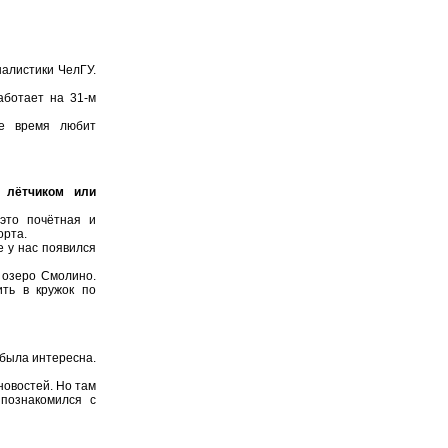
налистики ЧелГУ.
аботает на 31-м
ое время любит
 лётчиком или
 это почётная и
орта.
е у нас появился
 озеро Смолино.
ть в кружок по
 была интересна.
новостей. Но там
познакомился с