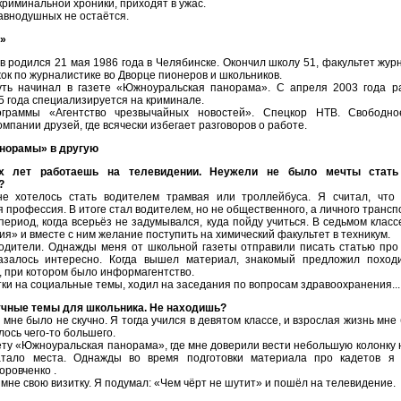
криминальной хроники, приходят в ужас.
авнодушных не остаётся.
Ч»
в родился 21 мая 1986 года в Челябинске. Окончил школу 51, факультет жур
ок по журналистике во Дворце пионеров и школьников.
уть начинал в газете «Южноуральская панорама». С апреля 2003 года р
5 года специализируется на криминале.
граммы «Агентство чрезвычайных новостей». Спецкор НТВ. Свободн
омпании друзей, где всячески избегает разговоров о работе.
анорамы» в другую
х лет работаешь на телевидении. Неужели не было мечты стать
?
не хотелось стать водителем трамвая или троллейбуса. Я считал, что
 профессия. В итоге стал водителем, но не общественного, а личного трансп
ериод, когда всерьёз не задумывался, куда пойду учиться. В седьмом класс
я» и вместе с ним желание поступить на химический факультет в техникум.
одители. Однажды меня от школьной газеты отправили писать статью про
азалось интересно. Когда вышел материал, знакомый предложил походи
, при котором было информагентство.
ки на социальные темы, ходил на заседания по вопросам здравоохранения...
учные темы для школьника. Не находишь?
мне было не скучно. Я тогда учился в девятом классе, и взрослая жизнь мне
ось чего-то большего.
ету «Южноуральская панорама», где мне доверили вести небольшую колонку 
атало места. Однажды во время подготовки материала про кадетов я 
оровченко .
мне свою визитку. Я подумал: «Чем чёрт не шутит» и пошёл на телевидение.