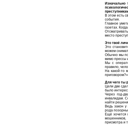
Изначально 
психологич
преступника
В этом есть 
события.
Главное умет
газетах. Когд
Отсматривать
место престу
Это твоё ли
Это становит
можем снимать
Обычно мы по
мимо прессы и
Мы с операт
правило, чело
На какой-то 
приговором?» 
Для чего ты 
Цели две сде
было интерес
Через год-дв
инвалидам. С
найти решени
Ведь закон у
рода позорны
Ещё хочется 
мошенников, 
присмотра и т