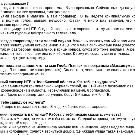
ть узнаваемым?
, когда только появилась программа, было прикольно. Сейчас, выходя на ул
ёгиваюсь на все пуговицы, смотрю в пол...
зьями заходим в магазин, а там продавец: «О, вы ведёте криминальную хр
 в полный голос. Бывает неудобно. Кстати, я много раз замечал, что
звания программы.
то ассоциируют с НТВ. С одной стороны, это хорошо, потому что нам на мес
изиться к уровню центрального телеканала.
 всегда сопровождается массой слухов. Можешь назвать самый запомин
 я уже женат, у меня есть ребёнок, а ещё что у меня силиконовые губы (смеётс
 таким разговорам нормально, в конце концов, слухи это тоже реклама. А р
симо от того, «чёрная» она или «белая». К тому же семья у меня в планах.
чала надо купить квартиру.
ллег недавно заявил, что ты сын Глеба Пьяных из программы «Максимум»..
авда. Я его даже не знаю (смеётся). Более того, меня ничто не связывает с 
 только в программе «ЧП».
ный спецкор НТВ в Челябинской области. Как тебе это удалось?
начал заниматься криминальной журналистикой, на 31-й канал позвонили с Н
корреспондент в области. Переключили на меня, я согласился.
ть. Также мои репортажи регулярно берут 5-й канал и «Рен-ТВ».
 тебе завидуют коллеги?
ей мере я не замечал такого. В людях обычно ищешь хорошее.
ния переехать в столицу? Работа у тебя, можно сказать, уже есть!
бывать в Москве, но жить там я бы не хотел. С одной стороны, потому что ну
ть, который я прошёл здесь.
авное. Я не уезжаю из Челябинска больше чем на неделю. Через неделю лиц
ми и холодными, хочется вернуться домой, где каждая улица такая знакомая 