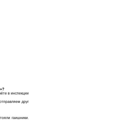
.»?
чёте в инспекции
отправляем друг
стояли гаишники.