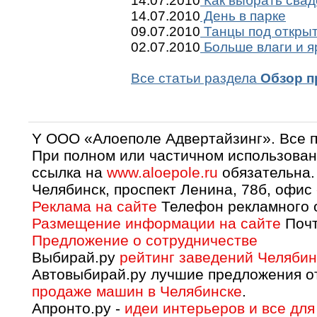
14.07.2010
Как выбрать сва
14.07.2010
День в парке
09.07.2010
Танцы под откры
02.07.2010
Больше влаги и я
Все статьи раздела
Обзор п
Y OOO «Алоеполе Адвертайзинг». Все 
При полном или частичном использован
ссылка на
www.aloepole.ru
обязательна.
Челябинск, проспект Ленина, 78б, офис
Реклама на сайте
Телефон рекламного о
Размещение информации на сайте
Почт
Предложение о сотрудничестве
Выбирай.ру
рейтинг заведений Челябин
Автовыбирай.ру лучшие предложения о
продаже машин в Челябинске
.
Апронто.ру -
идеи интерьеров и все для