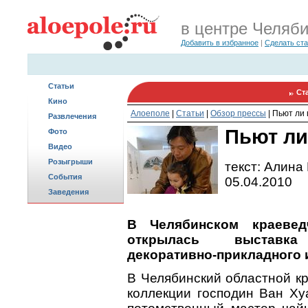
в центре Челяб
Добавить в избранное
|
Сделать ст
Статьи
Ст
Кино
Алоеполе
|
Статьи
|
Обзор прессы
|
Пьют ли 
Развлечения
Пьют ли
Фото
Видео
Розыгрыши
текст: Алина
События
05.04.2010
Заведения
В Челябинском краевед
открылась выставка
декоративно-прикладного 
В Челябинский областной кр
коллекции господин Ван Х