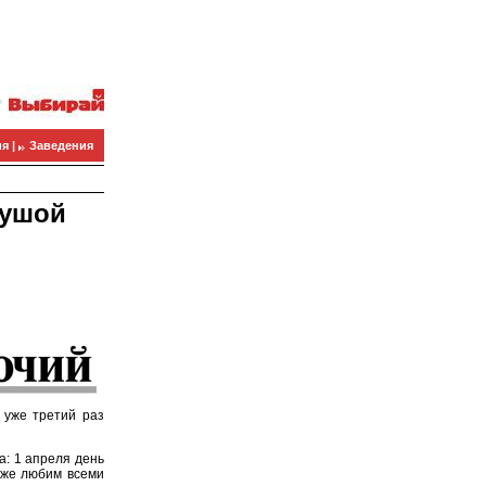
я |
Заведения
душой
 уже третий раз
а: 1 апреля день
к же любим всеми