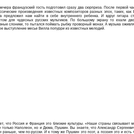
вечера французский гость подготовил сразу два сюрприза. После первой час
ссические произведения известных композиторов разных эпох, таких, как 
а предложил нам найти в себе внутреннего ребенка. И вдруг гитара с
том для чудесных русских мультиков. По большому экрану то ехали дво
вные слоники, то пытался поймать рыбку проворный монах. А музыка оживля
вое выступление месье Вилла попурри из известных мелодий.
ет, что Россия и Франция это близкие культуры. «Наши страны связывает м
не только Наполеон, но и Дюма, Пушкин. Вы знаете, что Александр Сергееви
 раньше, чем по-русски. И к тому же Пушкин это поэт, а поэзия это и есть