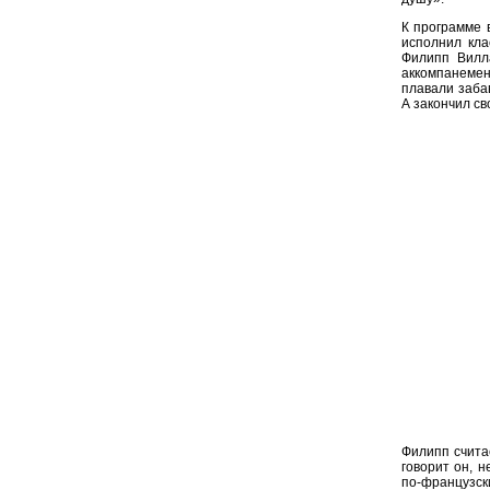
К программе 
исполнил кла
Филипп Вилл
аккомпанемен
плавали заба
А закончил с
Филипп счита
говорит он, 
по-французски