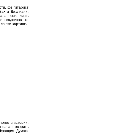
ти, где гитарист
Бах и Джулиани,
тала всего лишь
е всадников, то
ла эти картинки.
ногое в истории,
ч начал говорить
 Франция. Думаю,