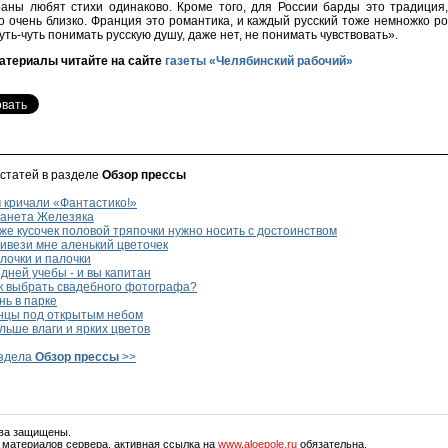
аны любят стихи одинаково. Кроме того, для России барды это традиция
о очень близко. Франция это романтика, и каждый русский тоже немножко ро
уть-чуть понимать русскую душу, даже нет, не понимать чувствовать».
атериалы читайте на сайте
газеты «Челябинский рабочий»
 статей в разделе
Обзор прессы
 кричали «Фантастико!»
анета Железяка
е кусочек половой тряпочки нужно носить с достоинством
ивези мне аленький цветочек
лочки и палочки
дней учебы - и вы капитан
к выбрать свадебного фотографа?
ь в парке
нцы под открытым небом
ьше влаги и ярких цветов
аздела
Обзор прессы
>>
ава защищены.
 материалов сервера, активная ссылка на
www.aloepole.ru
обязательна.