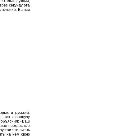
е только руками,
ерез секунду эта
оточение. В этом
орых и русский.
, как французу
п объяснил: «Ваш
лышал прекрасные
русски это очень
ить на нем свою