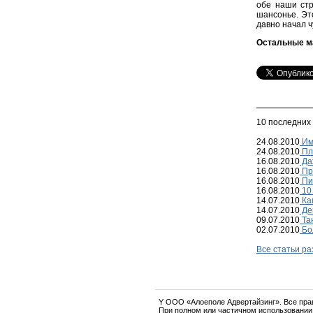
обе наши стр
шансонье. Эт
давно начал ч
Остальные м
10 последних
24.08.2010
Им
24.08.2010
Пл
16.08.2010
Даж
16.08.2010
Пр
16.08.2010
Пи
16.08.2010
10 
14.07.2010
Ка
14.07.2010
Ден
09.07.2010
Та
02.07.2010
Бол
Все статьи р
Y OOO «Алоеполе Адвертайзинг». Все пр
При полном или частичном использовании