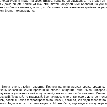
Когда Филипп играет на своей гитаре, появляется ощущение, что играет он н
м и даже лицом. Легкие улыбки сменяются нахмуренными бровями, но уже ч
ки изгибается только для того, чтобы сменить выражение на крайнее сосред
рист Вилла, человек-шутка.
Вилла очень любит говорить. Причем на пяти языках сразу, среди кот
очень забавный комбинированный способ общения. Мне было интересно
ову начать учить не самый популярный, скажем прямо, в Европе язык. Филип
асивый. Трудный, но красивый. Все началось с того, как еще в детстве я с
сы, затем я начал гастролировать по России, слышал, как люди говорят по-
зык. Тогда я и захотел его выучить. Может быть, однажды я смогу выраз