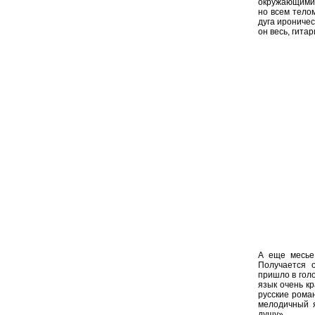
окружающими. 
но всем тело
дуга ироничес
он весь, гита
А еще месье 
Получается 
пришло в гол
язык очень кр
русские роман
мелодичный я
душу».