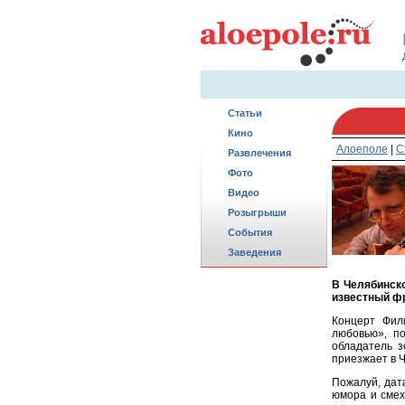
Статьи
Кино
Алоеполе
|
С
Развлечения
Фото
Видео
Розыгрыши
События
Заведения
В Челябинско
известный фр
Концерт Фил
любовью», по
обладатель з
приезжает в 
Пожалуй, дат
юмора и смех