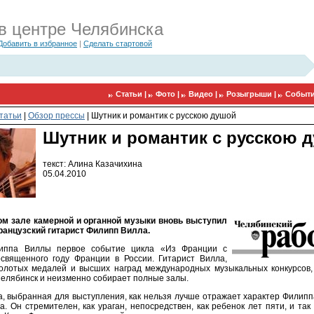
в центре Челябинска
Добавить в избранное
|
Сделать стартовой
Статьи |
Фото |
Видео |
Розыгрыши |
Событи
татьи
|
Обзор прессы
|
Шутник и романтик с русскою душой
Шутник и романтик с русскою 
текст: Алина Казачихина
05.04.2010
м зале камерной и органной музыки вновь выступил
анцузский гитарист Филипп Вилла.
иппа Виллы первое событие цикла «Из Франции с
священного году Франции в России. Гитарист Вилла,
олотых медалей и высших наград международных музыкальных конкурсов,
Челябинск и неизменно собирает полные залы.
а, выбранная для выступления, как нельзя лучше отражает характер Филипп
а. Он стремителен, как ураган, непосредствен, как ребенок лет пяти, и та