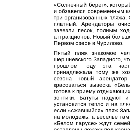
«Солнечный берег», которы
и обзавелся современным к
три организованных пляжа. 
платный. Арендаторы очи
завезли песок, полным ход
аттракционов. Новый большо
Первом озере в Чурилово.
Пятый пляж знакомое чел
шершневского Западного, чт
прошлом году эта част
принадлежала тому же хоз
сезона новый арендатор
красоваться вывеска «Бел
готова к приему отдыхающих
зонтики. Батуты надуют и
установится тепло и на пля
если «сжавшийся» пляж За
на молодежь, а веселье там
«Белом парусе» ждут семей
оставлены лежаки под крона