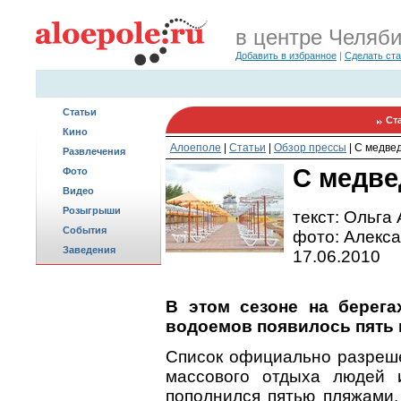
в центре Челяб
Добавить в избранное
|
Сделать ст
Статьи
Ст
Кино
Алоеполе
|
Статьи
|
Обзор прессы
|
С медве
Развлечения
С медве
Фото
Видео
Розыгрыши
текст: Ольга
События
фото: Алекс
Заведения
17.06.2010
В этом сезоне на берега
водоемов появилось пять 
Список официально разреш
массового отдыха людей 
пополнился пятью пляжами.