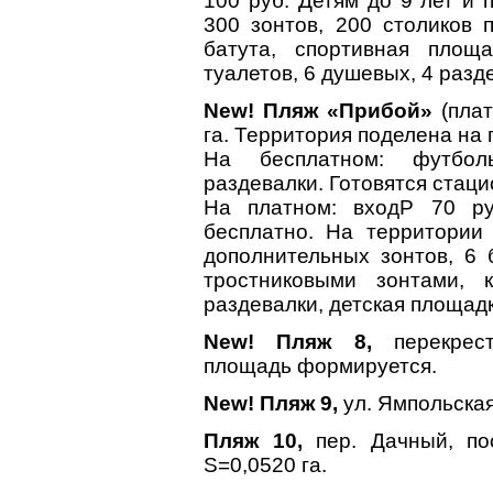
100 руб. Детям до 9 лет и 
300 зонтов, 200 столиков 
батута, спортивная площа
туалетов, 6 душевых, 4 разд
New! Пляж «Прибой»
(плат
га. Территория поделена на
На бесплатном: футбол
раздевалки. Готовятся стаци
На платном: входP 70 ру
бесплатно. На территории
дополнительных зонтов, 6 
тростниковыми зонтами, 
раздевалки, детская площадк
New! Пляж 8,
перекресто
площадь формируется.
New! Пляж 9,
ул. Ямпольская,
Пляж 10,
пер. Дачный, пос
S=0,0520 га.