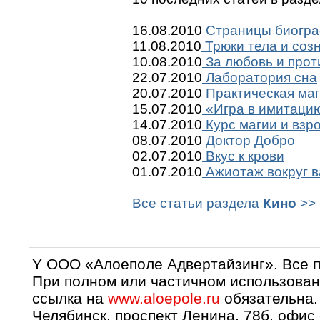
16.08.2010
Страницы биогр
11.08.2010
Трюки тела и соз
10.08.2010
За любовь и прот
22.07.2010
Лаборатория сна
20.07.2010
Практическая ма
15.07.2010
«Игра в имитацию»
14.07.2010
Курс магии и взр
08.07.2010
Доктор Добро
02.07.2010
Вкус к крови
01.07.2010
Ажиотаж вокруг 
Все статьи раздела
Кино
>>
Y OOO «Алоеполе Адвертайзинг». Все 
При полном или частичном использован
ссылка на
www.aloepole.ru
обязательна.
Челябинск, проспект Ленина, 78б, офис