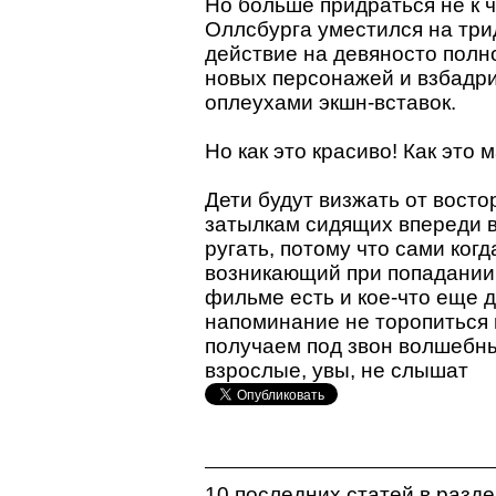
Но больше придраться не к 
Оллсбурга уместился на три
действие на девяносто полн
новых персонажей и взбадр
оплеухами экшн-вставок.
Но как это красиво! Как это 
Дети будут визжать от востор
затылкам сидящих впереди в
ругать, потому что сами ког
возникающий при попадании 
фильме есть и кое-что еще д
напоминание не торопиться 
получаем под звон волшебны
взрослые, увы, не слышат
10 последних статей в разд