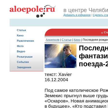
в центре Челяб
Добавить в избранное
|
Сделать ст
Статьи
Ст
Кино
Алоеполе
|
Статьи
|
Кино
|
Последняя рождес
Развлечения
Последн
Фото
Видео
фантази
Розыгрыши
поезда-
События
Заведения
текст: Xavier
16.12.2004
Под самое католическое Ро
Земекис прыгнул выше груды
«Оскаров». Новая анимацио
в будущее», «Кто подставил