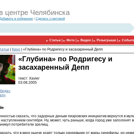
в центре Челябинска
Добавить в избранное
|
Сделать стартовой
Статьи |
Фото |
Видео |
Розыгрыши |
Событи
татьи
|
Кино
|
«Глубина» по Родригесу и засахаренный Депп
«Глубина» по Родригесу и
засахаренный Депп
текст: Xavier
03.08.2005
обеда»
ал»
йе
нностью сказать, что задорные деньки пиаровских инициатив вернутся в мул
 наступлением сентября. Ну, может, чуть раньше, когда город уже заполонят 
каникул потребители зрелищ.
казать, что в кино нынче ходят только одуревшие от жары синефилы, но неки