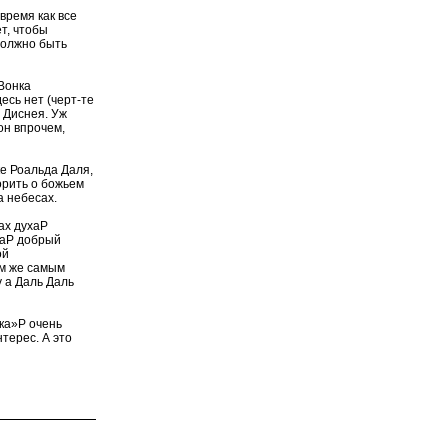
время как все
т, чтобы
 должно быть
Вонка
сь нет (черт-те
е Диснея. Уж
он впрочем,
ке Роальда Даля,
орить о божьем
а небесах.
ах духаP
каP добрый
ой
ем же самым
 а Даль Даль
ка»P очень
терес. А это