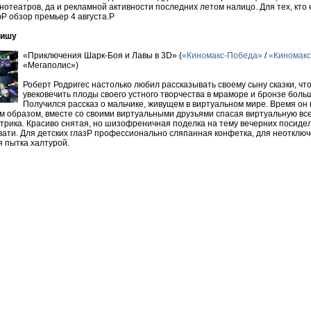
отеатров, да и рекламной активности последних летом налицо. Для тех, кто 
юP обзор премьер 4 августа.P
фишу
«Приключения Шарк-Боя и Лавы в 3D» (
«Киномакс-Победа»
/
«Киномакс
«Мегаполис»)
Роберт Родригес настолько любил рассказывать своему сыну сказки, чт
увековечить плоды своего устного творчества в мраморе и бронзе больш
Получился рассказ о мальчике, живущем в виртуальном мире. Время он
м образом, вместе со своими виртуальными друзьями спасая виртуальную вс
трика. Красиво снятая, но шизофреничная поделка на тему вечерних посидел
вати. Для детских глазP профессионально сляпанная конфетка, для неотклю
я пытка халтурой.