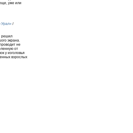
еще, уже или
-Урал»
/
о решил
ого экрана.
 проводит не
еленную от
ок у изголовья
ченных взрослых