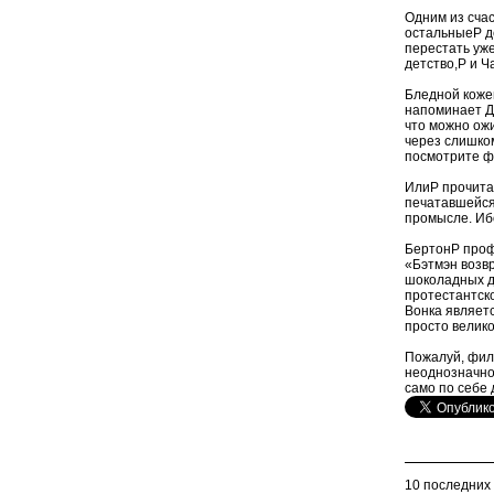
Одним из счас
остальныеP д
перестать уже
детство,P и Ч
Бледной коже
напоминает Д
что можно ожи
через слишком
посмотрите ф
ИлиP прочитай
печатавшейся 
промысле. Иб
БертонP проф
«Бэтмэн возв
шоколадных д
протестантск
Вонка являетс
просто велик
Пожалуй, фил
неоднозначно
само по себе 
10 последних