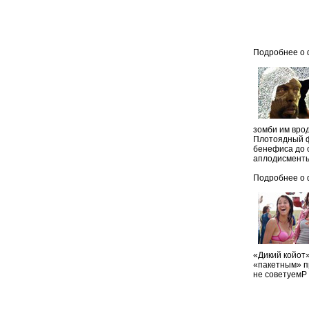
Подробнее о
зомби им врод
Плотоядный ф
бенефиса до 
аплодисмент
Подробнее о
«Дикий койот
«пакетным» пр
не советуемP