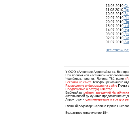
16.08.2010
Ст
11.08.2010
Трю
10.08.2010
За 
22.07.2010
Ла
20.07.2010
Пр
15.07.2010
«Иг
14.07.2010
Кур
08.07.2010
До
02.07.2010
Вку
01.07.2010
Аж
Все статьи р
Y OOO «Алоеполе Адвертайзинг». Все пр
При полном или частичном использовании
Челябинск, проспект Ленина, 78б, офис
«P
Реклама на сайте
Телефон рекламного отд
Размещение информации на сайте
Почта 
Предложение о сотрудничестве
Выбирай.ру
рейтинг заведений Челябинска
Автовыбирай.ру лучшие предложения от д
Апронто.ру -
идеи интерьеров и все для р
Главный редактор: Сербина Ирина Никола
Возрастное ограничение 18+.