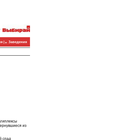
я |
Заведения
ьтиплексы
вернувшиеся из
й спад