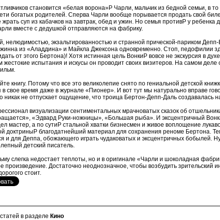
тливчиков становится «белая ворона»P Чарли, мальчик из бедной семьи, в то 
ети богатых родителей. Сперва Чарли вообще порывается продать свой биле
 жрать суп из кабачков на завтрак, обед и ужин. Но семья противP у ребенка
арли вместе с дедушкой отправляются на фабрику.
й, нелюдимостью, экзальтированностью и странной прической-париком Депп-
жинна из «Аладдина» и Майкла Джексона одновременно. Стоп, педофилии зде
дать от этого Бертона)! Хотя истинная цель ВонкиP вовсе не экскурсия в дух
 жестокие испытания и искусы он проводит своих визитеров. На самом деле 
ильм.
те книгу. Потому что все это великолепие снято по гениальной детской книж
в свое время даже в журнале «Пионер». И вот тут мы натурально вправе гов
о никак не отпускает ощущение, что троица Бертон-Депп-Даль создавалась н
ессионал визуализации сентиментальных мрачноватых сказок об отшельник
ращается», «Эдвард Руки-ножницы», «Большая рыба». И эксцентричный Вон
ел мастер, а по сутиP стальной хватки бизнесмен и живое воплощение лукав
ой доктриныP благодатнейший материал для сохранения реноме Бертона. Т
я и для Деппа, обожающего играть чудаковатых и эксцентричных бобылей. Ну
олепный детский писатель.
ьму слегка недостает теплоты, но и в оригинале «Чарли и шоколадная фабри
е произведение. Достаточно неоднозначное, чтобы возбудить зрительский ин
дорогого стоит.
 статей в разделе
Кино