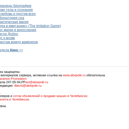
раницы биографии
ки тела и сознания
любовь и против всех
боратория сна
актическая магия
ра в имитацию» (The Imitation Game)
с магии и взросления
ктор Добро
с к крови
иотаж вокруг вампиров
аздела
Кино
>>
ава защищены.
 материалов сервера, активная ссылка на
www.aloepole.ru
обязательна.
aramon Promotion»
ела 247-05-94,PP
ast@aloepole.ru
редакции:
dlasmi@aloepole.ru
.
илеров и
сотни объявлений о продаже машин в Челябинске
.
емонта в Челябинске
.
евна.