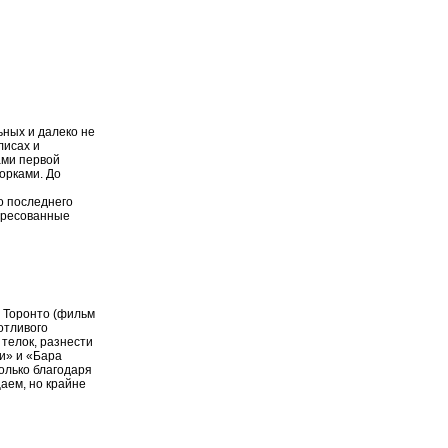
ьных и далеко не
лисах и
ами первой
орками. До
о последнего
ересованные
в Торонто (фильм
отливого
 телок, разнести
и» и «Бара
олько благодаря
щаем, но крайне