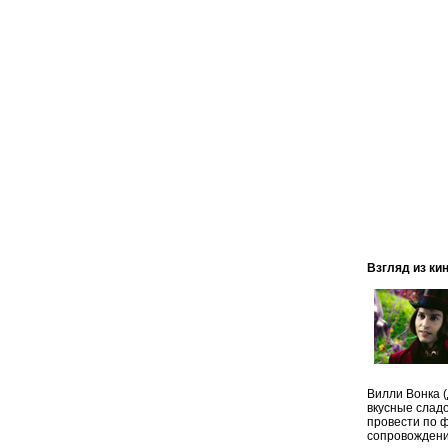
Взгляд из ки
Вилли Вонка 
вкусные сладо
провести по ф
сопровождени