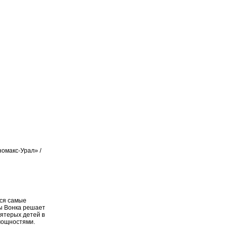
номакс-Урал» /
тся самые
ды Вонка решает
пятерых детей в
мощностями.