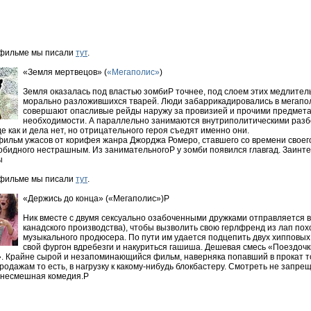
 фильме мы писали
тут
.
«Земля мертвецов» (
«Мегаполис»
)
Земля оказалась под властью зомбиP точнее, под слоем этих медлител
морально разложившихся тварей. Люди забаррикадировались в мегапо
совершают опасливые рейды наружу за провизией и прочими предмет
необходимости. А параллельно занимаются внутриполитическими разб
е как и дела нет, но отрицательного героя съедят именно они.
ильм ужасов от корифея жанра Джорджа Ромеро, ставшего со времени своег
обидного нестрашным. Из занимательногоP у зомби появился главгад. Заинт
ы
 фильме мы писали
тут
.
«Держись до конца» («Мегаполис»)P
Ник вместе с двумя сексуально озабоченными дружками отправляется 
канадского производства), чтобы вызволить свою герлфренд из лап пох
музыкального продюсера. По пути им удается подцепить двух хипповых
свой фургон вдребезги и накуриться гашиша. Дешевая смесь «Поездочк
». Крайне сырой и незапоминающийся фильм, наверняка попавший в прокат т
одажам то есть, в нагрузку к какому-нибудь блокбастеру. Смотреть не запре
 несмешная комедия.P