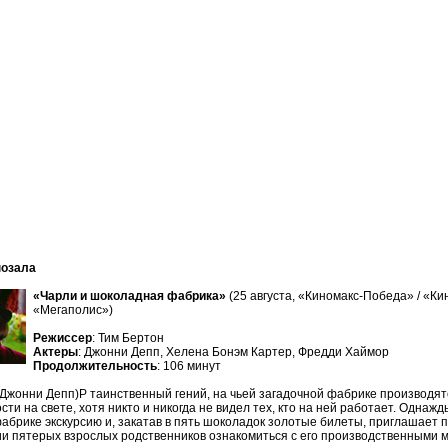
нозала
«Чарли и шоколадная фабрика»
(25 августа, «Киномакс-Победа» / «Ки
«Мегаполис»)
Режиссер
: Тим Бертон
Актеры
: Джонни Депп, Хелена Бонэм Картер, Фредди Хаймор
Продолжительность
: 106 минут
(Джонни Депп)P таинственный гений, на чьей загадочной фабрике производя
сти на свете, хотя никто и никогда не видел тех, кто на ней работает. Однаж
абрике экскурсию и, закатав в пять шоколадок золотые билеты, приглашает 
и пятерых взрослых родственников ознакомиться с его производственными 