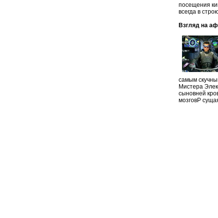
посещения кин
всегда в стро
Взгляд на а
самым скучны
Мистера Элек
сыновней кро
мозговP суща