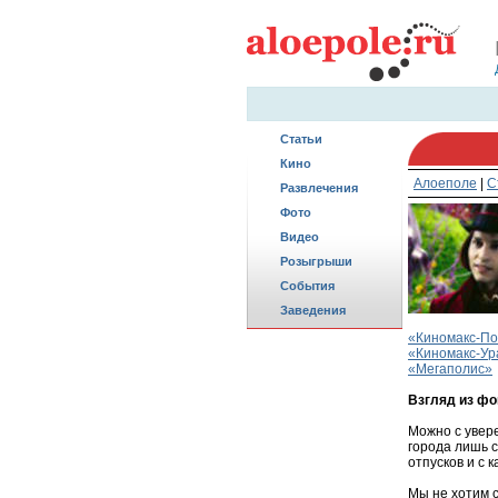
Статьи
Кино
Алоеполе
|
С
Развлечения
Фото
Видео
Розыгрыши
События
Заведения
«Киномакс-П
«Киномакс-Ур
«Мегаполис»
Взгляд из фо
Можно с увере
города лишь с
отпусков и с 
Мы не хотим с