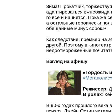
Зима! Прокатчик, торжеству
адаптироваться к «неожида
го все и начнется. Пока же 
а остальные героически полз
обещанные минус сорок.P
Как следствие, премьер на 
другой. Поэтому в кинотеат
недоотмороженные почитате
Взгляд на афишу
«Гордость 
«Мегаполис
Режиссер
: 
В ролях
: К
В 90-х годах прошлого века 
психоз. Джейн Остин читали