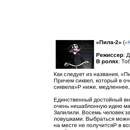
«Пила-2»
(
«
Режиссер
: 
В ролях
: То
Как следует из названия, «П
Причем сиквел, который в о
сиквела»P ниже, медленнее,
Единственный достойный вн
очень нешаблонную идею ма
Запилили. Восемь человек з
ловушками. Выбраться можно
на месте не получитсяP в 