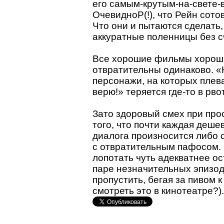
его самым-крутым-на-свете-в
ОчевидноP(!), что Рейн сот
Что они и пытаются сделать
аккуратные поленницы без с
Все хорошие фильмы хороши
отвратительны одинаково. 
персонажи, на которых плева
верю!» теряется где-то в рво
Зато здоровый смех при про
того, что почти каждая деше
диалога произносится либо 
с отвратительным пафосом.
лопотать чуть адекватнее ос
паре незначительных эпизод
пропустить, бегая за пивом 
смотреть это в кинотеатре?).