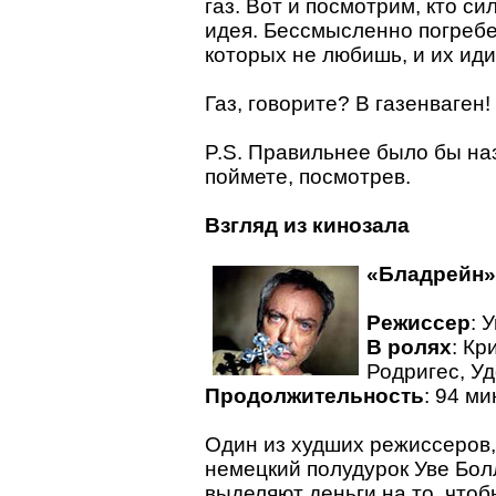
газ. Вот и посмотрим, кто си
идея. Бессмысленно погреб
которых не любишь, и их ид
Газ, говорите? В газенваген!
P.S. Правильнее было бы н
поймете, посмотрев.
Взгляд из кинозала
«Бладрейн»
Режиссер
: 
В ролях
: Кр
Родригес, У
Продолжительность
: 94 м
Один из худших режиссеров,
немецкий полудурок Уве Болл
выделяют деньги на то, что