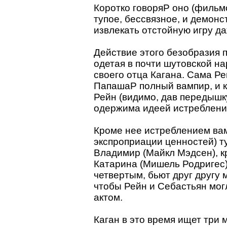
Коротко говоряP оно (фильм
тупое, бессвязное, и демон
извлекать отстойную игру да
Действие этого безобразия п
одетая в почти шутовской на
своего отца Кагана. Сама Р
ПапашаP полный вампир, и к
Рейн (видимо, дав передышку
одержима идеей истребления
Кроме нее истреблением вам
экспроприации ценностей) т
Владимир (Майкл Мэдсен), к
Катарина (Мишель Родригес)
четвертым, бьют друг другу
чтобы Рейн и Себастьян мо
актом.
Каган в это время ищет три