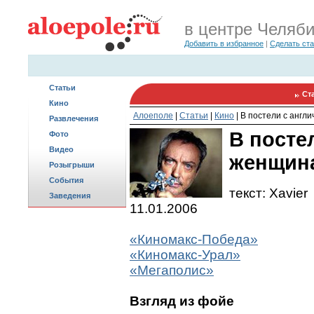
в центре Челяб
Добавить в избранное
|
Сделать ст
Статьи
Ст
Кино
Алоеполе
|
Статьи
|
Кино
|
В постели с англ
Развлечения
В посте
Фото
Видео
женщин
Розыгрыши
События
текст: Xavier
Заведения
11.01.2006
«Киномакс-Победа»
«Киномакс-Урал»
«Мегаполис»
Взгляд из фойе