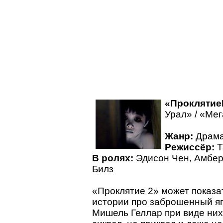
«Проклятие
Урал» / «Ме
Жанр:
Драма 
Режиссёр:
Т
В ролях:
Эдисон Чен, Амбер
Билз
«Проклятие 2» может показ
истории про заброшенный яп
Мишель Геллар при виде них