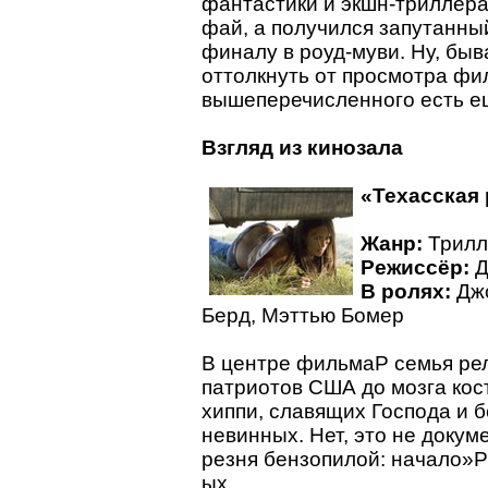
фантастики и экшн-триллера
фай, а получился запутанны
финалу в роуд-муви. Ну, бы
оттолкнуть от просмотра фи
вышеперечисленного есть ещ
Взгляд из кинозала
«Техасская 
Жанр:
Трилл
Режиссёр:
Д
В ролях:
Джо
Берд, Мэттью Бомер
В центре фильмаP семья рел
патриотов США до мозга кос
хиппи, славящих Господа и 
невинных. Нет, это не докум
резня бензопилой: начало»P
ых.