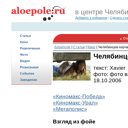
в центре Челяб
Добавить в избранное
|
Сделать ст
Статьи
Ст
Кино
Алоеполе
|
Статьи
|
Кино
|
Челябинцев науча
Развлечения
Челябинц
Фото
Видео
текст: Xavier
Розыгрыши
фото: фото вз
События
18.10.2006
Заведения
«Киномакс-Победа»
«Киномакс-Урал»
«Мегаполис»
Взгляд из фойе