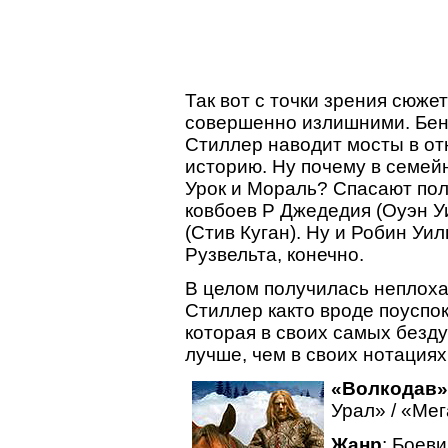
Так вот с точки зрения сюж
совершенно излишними. Бен 
Стиллер наводит мосты в от
историю. Ну почему в семе
Урок и Мораль? Спасают по
ковбоев P Джедедия (Оуэн У
(Стив Куган). Ну и Робин Уи
Рузвельта, конечно.
В целом получилась неплохая
Стиллер както вроде поуспок
которая в своих самых безд
лучше, чем в своих нотациях
«Волкодав»
Урал» / «Ме
Жанр
: Боеви