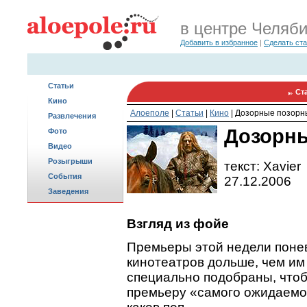
в центре Челяб
Добавить в избранное
|
Сделать ст
Статьи
Ст
Кино
Алоеполе
|
Статьи
|
Кино
|
Дозорные позорны
Развлечения
Дозорны
Фото
Видео
Розыгрыши
текст: Xavier
События
27.12.2006
Заведения
Взгляд из фойе
Премьеры этой недели поне
кинотеатров дольше, чем им
специально подобраны, чтоб
премьеру «самого ожидаемог