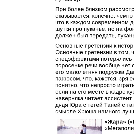
При более близком рассмот
оказывается, конечно, чемт
что в каждом современном 
шутки про пуканье, но на ф
должен был передать, пукан
Основные претензии к истори
Основные претензии в том, 
спецэффектами потерялись и
поросенке речи вообще нет о
его малолетняя подружка Да
пафосом, что, кажется, зря 
понятно, что непросто игра
если на его месте в кадре ку
наверняка читает ассистент 
дядя Юра с тетей Таней с та
смысле Хрюша намного лучш
«Жара»
(«
«Мегаполи