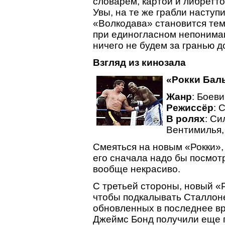
словарем, картой и либретто
Увы, на те же грабли наступ
«Волкодава» становится тем
при единогласном непониман
ничего не будем за гранью д
Взгляд из кинозала
«Рокки Бал
Жанр
: Боеви
Режиссёр
: 
В ролях
: Си
Вентимилья,
Смеяться на новым «Рокки»,
его сначала надо бы посмотр
вообще некрасиво.
С третьей стороны, новый «Р
чтобы подкалывать Сталлоне
обновленных в последнее вр
Джеймс Бонд получили еще 