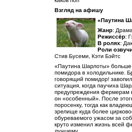
каков поп
Взгляд на афишу
«Паутина Ш
Жанр
: Драм
Режиссёр
: 
В ролях
: Да
Роли озвуч
Стив Бусеми, Кэти Бэйтс
«Паутина Шарлоты» больше 
помидора в холодильнике. Бр
говорящий помидор! завопил
ситуация, когда паучиха Ша
предупреждения фермерам не
он «особенный». После этог
поросенку, тогда как владе
зрелище куда более цирковое
обуреваемого ужасом за собс
круто изменил жизнь всей фе
лучшему.