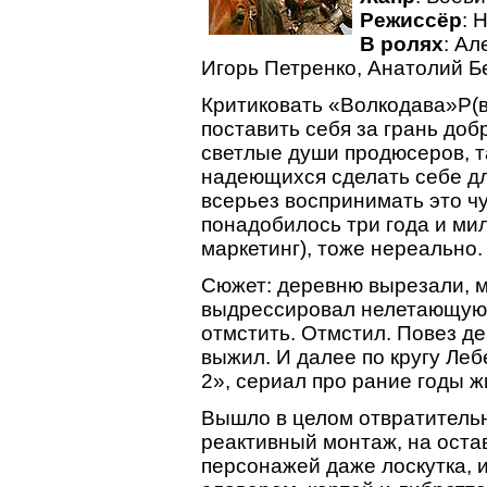
Режиссёр
: 
В ролях
: Ал
Игорь Петренко, Анатолий 
Критиковать «Волкодава»P(во
поставить себя за грань доб
светлые души продюсеров, т
надеющихся сделать себе д
всерьез воспринимать это ч
понадобилось три года и мил
маркетинг), тоже нереально.
Сюжет: деревню вырезали, м
выдрессировал нелетающую 
отмстить. Отмстил. Повез де
выжил. И далее по кругу Ле
2», сериал про рание годы ж
Вышло в целом отвратительн
реактивный монтаж, на оста
персонажей даже лоскутка, 