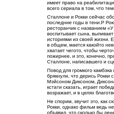
имеет право на реабилитаци
всего сериала в том, что те
Сталлоне и Рокки сейчас обо
последние годы в тени.P Ро
ресторанчик с названием «У
воспитывает сына, выпивает
историями из своей жизни. 
в общем, мается какойто не
хватает чегото, чтобы черт
пожирнее, и это, конечно, п
Сталлоне, написавшего и сц
Повод для громкого камбэка
брякнули, что дерись Рокк
Мэйсоном Диксоном, Диксона 
кстати сказать, играет поб
возражает, и в целях благот
Не спорим, звучит это, как 
Рокки, однако фильм ведь н
объявил, что сколько бы ден