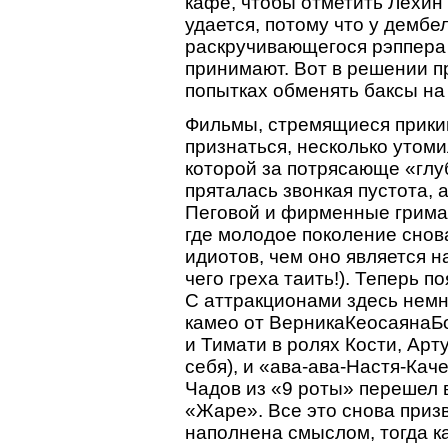
кафе, чтобы отметить Лехин 
удается, потому что у дембе
раскручивающегося рэппера 
принимают. Вот в решении п
попытках обменять баксы на 
Фильмы, стремящиеся прики
признаться, несколько утоми
которой за потрясающе «гл
пряталась звонкая пустота, 
Пеговой и фирменные грима
где молодое поколение снов
идиотов, чем оно является н
чего греха таить!). Теперь 
С аттракционами здесь немн
камео от ВерникаКеосаянаБон
и Тимати в ролях Кости, Арт
себя), и «ава-ава-Настя-Каче
Чадов из «9 роты» перешел в
«Жаре». Все это снова приз
наполнена смыслом, тогда ка