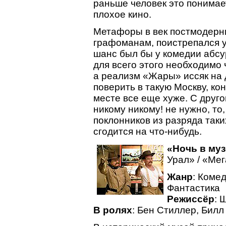
раньше человек это понимае
плохое кино.
Метафоры в век постмодерн
графоманам, поистрепался у
шанс был бы у комедии абсу
для всего этого необходимо 
а реализм «Жары» иссяк на 
поверить в такую Москву, ко
месте все еще хуже. С друго
никому никому! не нужно, то
поклонников из разряда так
сгодится на что-нибудь.
«Ночь в му
Урал» / «Ме
Жанр
: Коме
Фантастика
Режиссёр
: 
В ролях
: Бен Стиллер, Билл