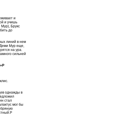
еживает и
ой и учишь
 Мур), Брукс
юбить до
ных линий в нем
 Деми Мур еще,
рятся на ура.
 намного сильней
а»P
клис.
дев однажды в
редложил
ин стал
алактус мог бы
ебряную
естный.P