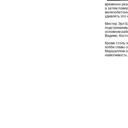
временно реа
а затем повер
железобетонну
удивлять это 
Мистер Эрл Б
подстрекаемы
основном рабо
Видимо, Костн
Кроме столь э
хобби главы с
Маршаллом он
навязчивость