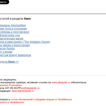
 статей в разделе
Кино
раницы биографии
ки тела и сознания
любовь и против всех
боратория сна
актическая магия
ра в имитацию» (The Imitation Game)
с магии и взросления
ктор Добро
с к крови
иотаж вокруг вампиров
аздела
Кино
>>
ава защищены.
 материалов сервера, активная ссылка на
www.aloepole.ru
обязательна.
aramon Promotion»
ела 247-05-94,PP
ast@aloepole.ru
редакции:
dlasmi@aloepole.ru
.
илеров и
сотни объявлений о продаже машин в Челябинске
.
емонта в Челябинске
.