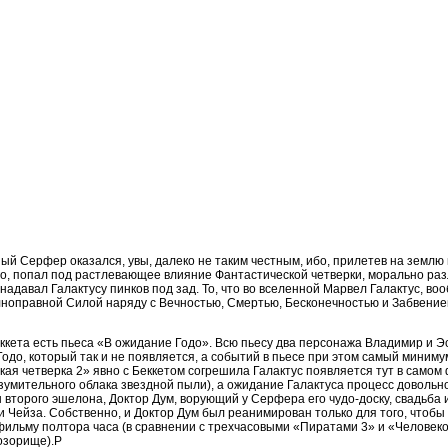
й Серфер оказался, увы, далеко не таким честным, ибо, прилетев на землю
го, попал под растлевающее влияние Фантастической четверки, морально раз
 надавал Галактусу пинков под зад. То, что во вселенной Марвел Галактус, во
лноправной Силой наряду с Вечностью, Смертью, Бесконечностью и Забвение
ккета есть пьеса «В ожидание Годо». Всю пьесу два персонажа Владимир и Э
Годо, который так и не появляется, а событий в пьесе при этом самый миниму
ая четверка 2» явно с Беккетом согрешила Галактус появляется тут в самом 
умительного облака звездной пыли), а ожидание Галактуса процесс довольно
торого эшелона, Доктор Дум, ворующий у Серфера его чудо-доску, свадьба и 
 Чейза. Собственно, и Доктор Дум был реанимирован только для того, чтобы
ильму полтора часа (в сравнении с трехчасовыми «Пиратами 3» и «Человеко
озорище).P