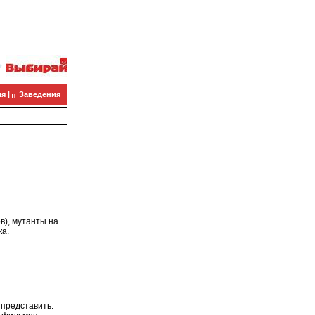
я |
Заведения
в), мутанты на
ка.
 представить.