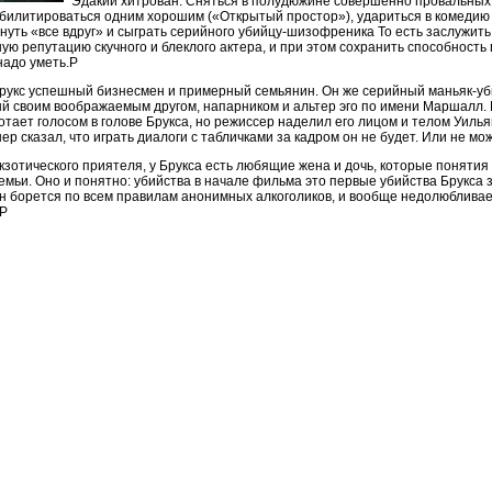
Эдакий хитрован. Сняться в полудюжине совершенно провальных
билитироваться одним хорошим («Открытый простор»), удариться в комедию 
нуть «все вдруг» и сыграть серийного убийцу-шизофреника То есть заслужить
ю репутацию скучного и блеклого актера, и при этом сохранить способность
надо уметь.P
рукс успешный бизнесмен и примерный семьянин. Он же серийный маньяк-уб
й своим воображаемым другом, напарником и альтер эго по имени Маршалл.
тает голосом в голове Брукса, но режиссер наделил его лицом и телом Уилья
ер сказал, что играть диалоги с табличками за кадром он не будет. Или не мо
кзотического приятеля, у Брукса есть любящие жена и дочь, которые понятия
емьи. Оно и понятно: убийства в начале фильма это первые убийства Брукса з
 борется по всем правилам анонимных алкоголиков, и вообще недолюбливает
.P