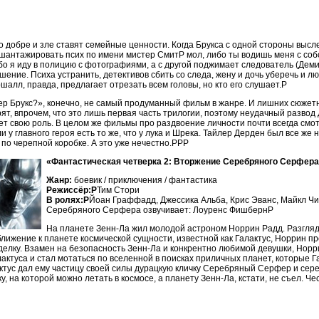
 о добре и зле ставят семейные ценности. Когда Брукса с одной стороны высл
шантажировать псих по имени мистер СмитP мол, либо ты водишь меня с соб
бо я иду в полицию с фотографиями, а с другой поджимает следователь (Деми
ение. Психа устранить, детективов сбить со следа, жену и дочь уберечь и л
шалл, правда, предлагает отрезать всем головы, но кто его слушает.P
тер Брукс?», конечно, не самый продуманный фильм в жанре. И лишних сюжет
рят, впрочем, что это лишь первая часть трилогии, поэтому неудачный развод
ет свою роль. В целом же фильмы про раздвоение личности почти всегда смот
и у главного героя есть то же, что у лука и Шрека. Тайлер Дерден был все же
 по черепной коробке. А это уже нечестно.PPP
«Фантастическая четверка 2: Вторжение Серебряного Серфер
Жанр:
боевик / приключения / фантастика
Режиссёр:P
Тим Стори
В ролях:P
Йоан Граффадд, Джессика Альба, Крис Эванс, Майкл Чи
Серебряного Серфера озвучивает: Лоуренс ФишбернP
На планете Зенн-Ла жил молодой астроном Норрин Радд. Разгля
лижение к планете космической сущности, известной как Галактус, Норрин п
делку. Взамен на безопасность Зенн-Ла и конкрентно любимой девушки, Норр
актуса и стал мотаться по вселенной в поисках приличных планет, которые Г
актус дал ему частицу своей силы дурацкую кличку Серебряный Серфер и сер
у, на которой можно летать в космосе, а планету Зенн-Ла, кстати, не съел. Ч