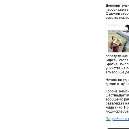
Дополнительны
персонажей в 
С другой стор
уместились в
определение с
Бирса, Гоголя
Братья Пэнг 
убийства на п
его вообще д
Ничего не уд
домом в глуши
Короче, немой
шестнадцатиле
вообще-то раб
развлекает на
когда тихо. П
люди-склерот
Подробнее о 