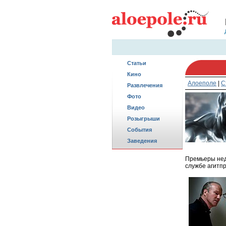
Статьи
Кино
Алоеполе
|
С
Развлечения
Фото
Видео
Розыгрыши
События
Заведения
Премьеры нед
службе агитпр