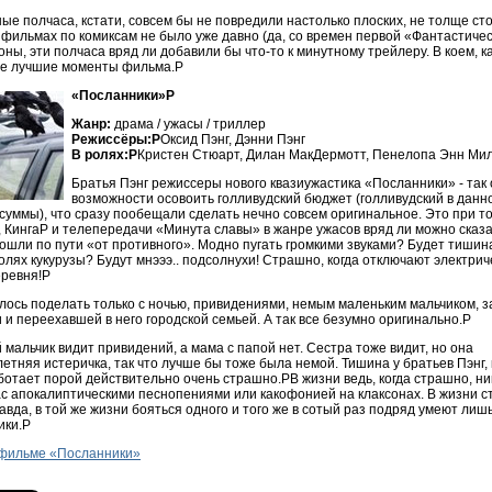
е полчаса, кстати, совсем бы не повредили настолько плоских, не толще сто
фильмах по комиксам не было уже давно (да, со времен первой «Фантастичес
оны, эти полчаса вряд ли добавили бы что-то к минутному трейлеру. В коем, к
се лучшие моменты фильма.P
«Посланники»P
Жанр:
драма / ужасы / триллер
Режиссёры:P
Оксид Пэнг, Дэнни Пэнг
В ролях:P
Кристен Стюарт, Дилан МакДермотт, Пенелопа Энн Ми
Братья Пэнг режиссеры нового квазиужастика «Посланники» - так
возможности осовоить голливудский бюджет (голливудский в данн
уммы), что сразу пообещали сделать нечно совсем оригинальное. Это при то
, КингаP и телепередачи «Минута славы» в жанре ужасов вряд ли можно сказа
пошли по пути «от противного». Модно пугать громкими звуками? Будет тиши
олях кукурузы? Будут мнэээ.. подсолнухи! Страшно, когда отключают электри
еревня!P
алось поделать только с ночью, привидениями, немым маленьким мальчиком,
 и переехавшей в него городской семьей. А так все безумно оригинально.P
 мальчик видит привидений, а мама с папой нет. Сестра тоже видит, но она
тняя истеричка, так что лучше бы тоже была немой. Тишина у братьев Пэнг, 
отает порой действительно очень страшно.PВ жизни ведь, когда страшно, ни
с апокалиптическими песнопениями или какофонией на клаксонах. В жизни с
равда, в той же жизни бояться одного и того же в сотый раз подряд умеют лиш
ики.P
фильме «Посланники»