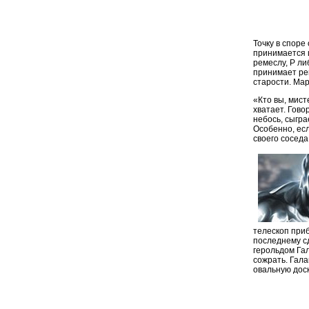
Точку в споре
принимается 
ремеслу, P ли
принимает реш
старости. Мар
«Кто вы, мис
хватает. Гово
небось, сыгра
Особенно, есл
своего соседа
телескоп приб
последнему с
герольдом Гал
сожрать. Гал
овальную доск