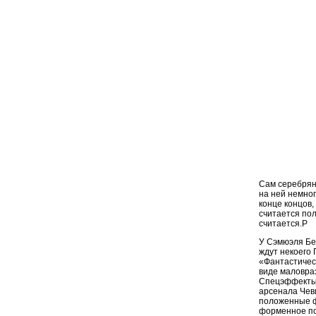
Сам серебряны
на ней немно
конце концов,
считается по
считается.P
У Сэмюэля Бе
ждут некоего 
«Фантастическ
виде маловраз
Спецэффекты в
арсенала Чеви
положенные ф
форменное п