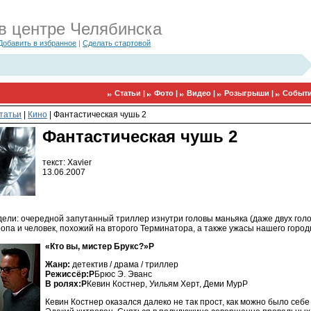
в центре Челябинска
Добавить в избранное
|
Сделать стартовой
Статьи |
Фото |
Видео |
Розыгрыши |
Событи
татьи
|
Кино
|
Фантастическая чушь 2
Фантастическая чушь 2
текст: Xavier
13.06.2007
ели: очередной запутанный триллер изнутри головы маньяка (даже двух голо
опа и человек, похожий на второго Терминатора, а также ужасы нашего город
«Кто вы, мистер Брукс?»P
Жанр:
детектив / драма / триллер
Режиссёр:P
Брюс Э. Эванс
В ролях:P
Кевин Костнер, Уильям Херт, Деми МурP
Кевин Костнер оказался далеко не так прост, как можно было себе