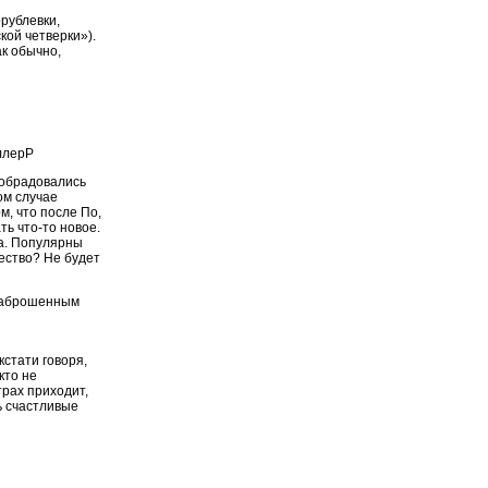
рублевки,
кой четверки»).
ак обычно,
ллерP
 обрадовались
ом случае
м, что после По,
ть что-то новое.
на. Популярны
чество? Не будет
 заброшенным
кстати говоря,
кто не
трах приходит,
ь счастливые