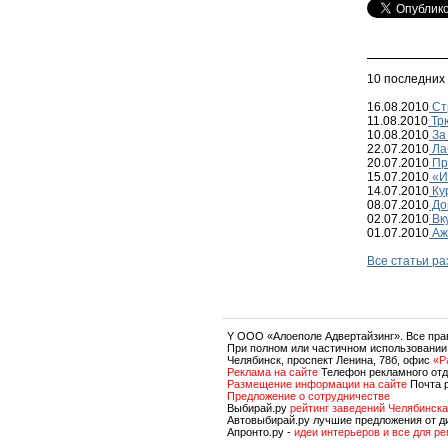
10 последних
16.08.2010
Ст
11.08.2010
Трю
10.08.2010
За 
22.07.2010
Ла
20.07.2010
Пр
15.07.2010
«Иг
14.07.2010
Кур
08.07.2010
До
02.07.2010
Вку
01.07.2010
Аж
Все статьи р
Y OOO «Алоеполе Адвертайзинг». Все пр
При полном или частичном использовании
Челябинск, проспект Ленина, 78б, офис
«P
Реклама на сайте
Телефон рекламного отд
Размещение информации на сайте
Почта 
Предложение о сотрудничестве
Выбирай.ру
рейтинг заведений Челябинска
Автовыбирай.ру лучшие предложения от д
Апронто.ру -
идеи интерьеров и все для р