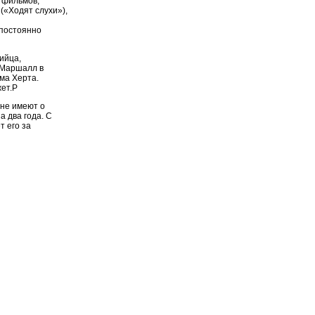
 фильмов,
(«Ходят слухи»),
 постоянно
ийца,
 Маршалл в
ма Херта.
жет.P
 не имеют о
а два года. С
 его за