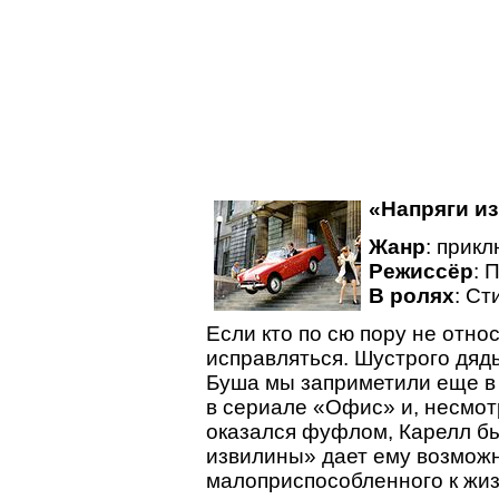
«Напряги и
Жанр
: прикл
Режиссёр
: 
В ролях
: Ст
Если кто по сю пору не отно
исправляться. Шустрого дяд
Буша мы заприметили еще в
в сериале «Офис» и, несмот
оказался фуфлом, Карелл б
извилины» дает ему возможно
малоприспособленного к жиз