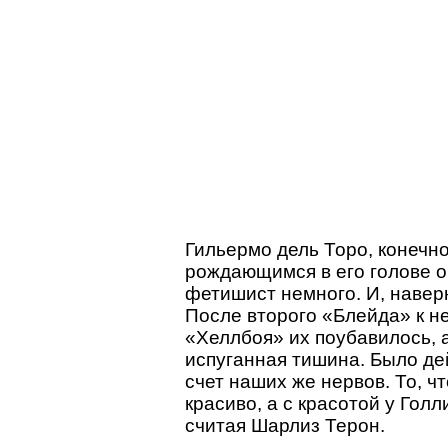
Гильермо дель Торо, конечно
рождающимся в его голове о
фетишист немного. И, наверн
После второго «Блейда» к н
«Хеллбоя» их поубавилось, 
испуганная тишина. Было де
счет наших же нервов. То, ч
красиво, а с красотой у Гол
считая Шарлиз Терон.