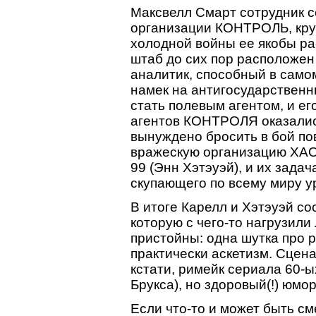
Максвелл Смарт сотрудник с
организации КОНТРОЛЬ, круч
холодной войны ее якобы ра
штаб до сих пор расположен
аналитик, способный в само
намек на антигосударственн
стать полевым агентом, и ег
агентов КОНТРОЛЯ оказалис
вынуждено бросить в бой по
вражескую организацию ХАО
99 (Энн Хэтэуэй), и их зада
скупающего по всему миру у
В итоге Карелл и Хэтэуэй со
которую с чего-то нагрузил
пристойны: одна шутка про 
практически аскетизм. Сцен
кстати, римейк сериала 60-ы
Брукса), но здоровый(!) юмор
Если что-то и может быть см