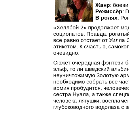
Жанр
: боеви
Режиссёр
: 
В ролях
: Ро
«Хеллбой 2» продолжает мод
социопатов. Правда, рогаты
все равно отстает от Уилла
этикетом. К счастью, самоко
очевидно.
Сюжет очередная фэнтези-ба
эльф, то ли шведский альби
неуничтожимую Золотую арм
необходимо собрать все час
армия пробудится, человече
сестра Нуала, а также спец
человека-лягушки, воспламе
глубоководного водолаза с 