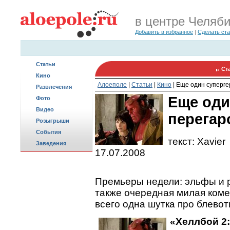
в центре Челяб
Добавить в избранное
|
Сделать ст
Статьи
Ст
Кино
Алоеполе
|
Статьи
|
Кино
|
Еще один суперге
Развлечения
Еще оди
Фото
Видео
перегар
Розыгрыши
События
текст: Xavier
Заведения
17.07.2008
Премьеры недели: эльфы и р
также очередная милая комед
всего одна шутка про блевот
«Хеллбой 2