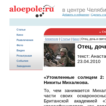
в центре Челяб
Добавить в избранное
|
Сделать ст
Статьи
Ст
Кино
Алоеполе
|
Статьи
|
Кино
|
Отец, дочь и свят
Развлечения
Отец, доч
Фото
Видео
текст: Анаст
Розыгрыши
23.04.2010
События
Заведения
«Утомленные солнцем 2:
Никиты Михалкова.
То, чем занимается Михал
части своих оскароносны
Британской академией 