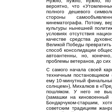
Нужно, нужно, нужно, но
вероятно, что «Утомленны
полного дешевого символ
стороны самообъявленн
кинематографа. Потому, ве
культуры нынешней политик
условиях отсутствия нацио
качестве средства духовн
Великой Победы превратить 
способ консолидации общест
автоантенны, но, конечн
проблемы ветеранов, до сих
С самого начала своей ка
техничным постановщиком (
ему 10-минутный финальны
солнцем»), Михалков в «Пре
пошляком. У него не вы
(замашки на киновоенный 
Бондарчуком-старшим, хо
советским традициям жанр