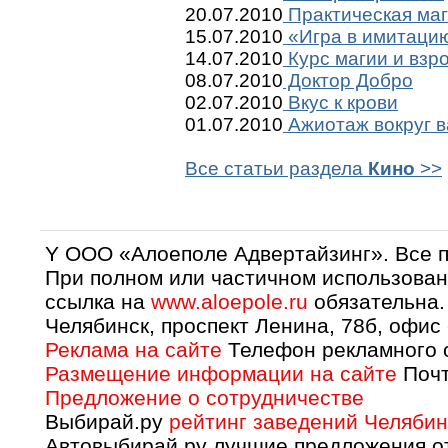
20.07.2010
Практическая ма
15.07.2010
«Игра в имитацию»
14.07.2010
Курс магии и взр
08.07.2010
Доктор Добро
02.07.2010
Вкус к крови
01.07.2010
Ажиотаж вокруг 
Все статьи раздела
Кино
>>
Y OOO «Алоеполе Адвертайзинг». Все 
При полном или частичном использован
ссылка на
www.aloepole.ru
обязательна.
Челябинск, проспект Ленина, 78б, офис
Реклама на сайте
Телефон рекламного о
Размещение информации на сайте
Почт
Предложение о сотрудничестве
Выбирай.ру
рейтинг заведений Челябин
Автовыбирай.ру лучшие предложения о