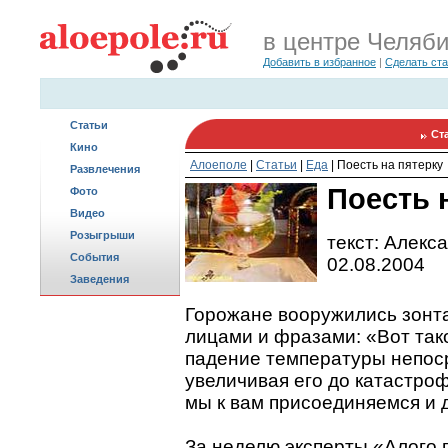
в центре Челяб
Добавить в избранное
|
Сделать ст
Статьи
Ст
Кино
Алоеполе
|
Статьи
|
Еда
|
Поесть на пятерку
Развлечения
Поесть 
Фото
Видео
Розыгрыши
текст: Алекс
События
02.08.2004
Заведения
Горожане вооружились зонт
лицами и фразами: «Вот тако
падение температуры непоср
увеличивая его до катастроф
мы к вам присоединяемся и 
За неделю эксперты «Алого 