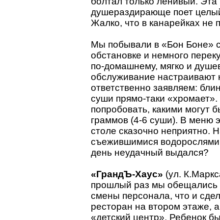
болтал только ленивый. Эта 
душераздирающе поет целый 
Жалко, что в канарейках не 
Мы побывали в «Бон Боне» с
обстановке и немного переку
по-домашнему, мягко и душе
обслуживание настраивают 
ответственно заявляем: блин
суши прямо-таки «хромает».
попробовать, какими могут б
граммов (4-6 суши). В меню 
столе сказочно неприятно. Н
съежившимися водорослями и
день неудачный выдался?
«ГрандЪ-Хаус»
(ул. К.Маркс
прошлый раз мы обещались 
смены персонала, что и сде
ресторан на втором этаже, а
«детский центр». Ребенок бы