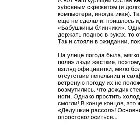
А вот наш курящий состав ве
зубовным скрежетом (и долго
компьютера, иногда икая). Т
еще не сделали, пришлось и
«Бабушкины блинчики». Одна
держать поднос в руках, то 
Так и стояли в ожидании, по
На улице погода была, мягко
поля» люди жесткие, поэтом
взгляд официантки, мило бо
отсутствие пепельниц и салф
ветреную погоду их не полож
возмутились, что дождик сте
ноги. Однако простить холо
смогли! В конце концов, это
«Дедушкин рассол»! Основно
опростоволоситься...