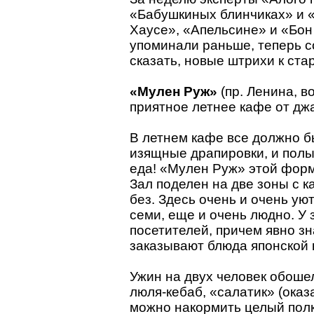
«Бабушкиных блинчиках» и «
Хаусе», «Апельсине» и «Бон
упоминали раньше, теперь 
сказать, новые штрихи к ст
«Мулен Руж»
(пр. Ленина, в
приятное летнее кафе от дж
В летнем кафе все должно бы
изящные драпировки, и полы 
еда! «Мулен Руж» этой форм
Зал поделен на две зоны с 
без. Здесь очень и очень уют
семи, еще и очень людно. У
посетителей, причем явно з
заказывают блюда японской 
Ужин на двух человек обоше
люля-кебаб, «салатик» (оказ
можно накормить целый полк