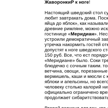
ЖаворонкиP к ноге
!
Настоящий шведский стол су
любит завтракать дома. Пос
яйца до яблок», как называл
древние римляне, можно иск
гостинице «
Меридиан
». Нес
устроили демократичный зав
утречка накормить гостей от
допустят к ноге шведского с
150 руб. Все, что ест порядо
«Меридиане» было. Соки тре
блюдечко с сочным таким. т
ветчина, овощи, порезанные
вермишель, каши и мюсли с 
яблоки и апельсины, но всег
человеку столько калорий ни 
официально ограничено врем
продолжает сибаритствовать