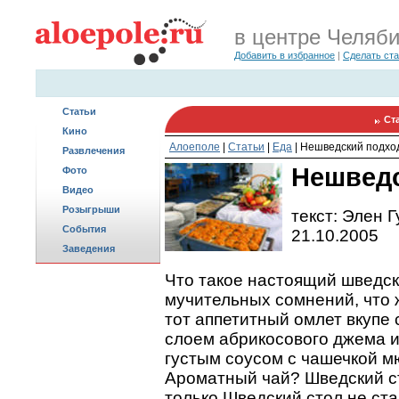
в центре Челяб
Добавить в избранное
|
Сделать ст
Статьи
Ст
Кино
Алоеполе
|
Статьи
|
Еда
|
Нешведский подхо
Развлечения
Нешведс
Фото
Видео
Розыгрыши
текст: Элен 
События
21.10.2005
Заведения
Что такое настоящий шведс
мучительных сомнений, что ж
тот аппетитный омлет вкупе
слоем абрикосового джема и
густым соусом с чашечкой м
Ароматный чай? Шведский с
только Шведский стол не ст