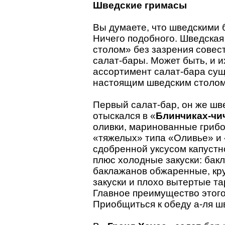
Шведские гримасы
Вы думаете, что шведскими б
Ничего подобного. Шведская
столом» без зазрения совес
салат-бары. Может быть, и и
ассортимент салат-бара сущ
настоящим шведским столом
Первый салат-бар, он же шв
отыскался в «
Блинчиках-чи
оливки, маринованные грибоч
«тяжелых» типа «Оливье» и 
сдобренной уксусом капустн
плюс холодные закуски: бак
баклажанов обжаренные, кр
закуски и плохо вытертые та
Главное преимущество этого
Приобщиться к обеду а-ля шв