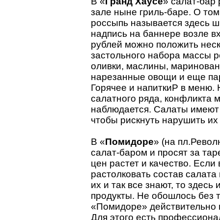
В «
Гранд Хаусе
» салат-бар
зале ныне гриль-баре. О то
россыпь называется здесь ш
надпись на баннере возле вх
рублей можно положить неск
застольного набора массы р
оливки, маслины, маринован
нарезанные овощи и еще пар
Горячее и напиткиP в меню.
салатного ряда, конфликта 
наблюдается. Салаты имеют 
чтобы рискнуть нарушить их
В «
Помидоре
» (на пл.Рево
салат-баром и просят за тар
цен растет и качество. Есл
растолковать состав салата
их и так все знают, то здесь
продукты. Не обошлось без 
«Помидоре» действительно м
Для этого есть профессион