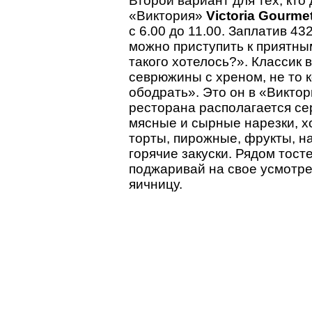
Второй вариант для тех, кто
«Виктория»
Victoria
Gourme
с 6.00 до 11.00. Заплатив 4
можно приступить к приятн
такого хотелось?». Классик в
севрюжины с хреном, не то к
ободрать». Это он в «Викто
ресторана располагается се
мясные и сырные нарезки, х
торты, пирожные, фрукты, н
горячие закуски. Рядом тос
поджаривай на свое усмотре
яичницу.