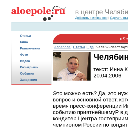
в центре Челяб
Добавить в избранное
|
Сделать ст
Статьи
Ст
Кино
Алоеполе
|
Статьи
|
Еда
|
Челябинск ест вкус
Развлечения
Челябин
Фото
Видео
Розыгрыши
текст: Инна 
События
20.04.2006
Заведения
Это можно есть? Да, это нуж
вопрос и основной ответ, ко
время пресс-конференции И
событию приятнейшемуP в д
кондитер Центра гостеприим
чемпионом России по кондите