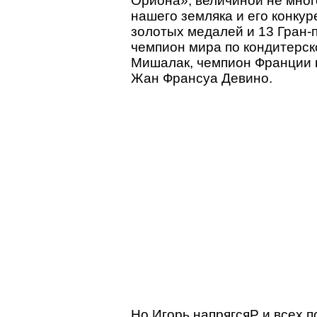
Ориона», величиной не мног
нашего земляка и его конку
золотых медалей и 13 Гран-
чемпион мира по кондитерск
Мишалак, чемпион Франции п
Жан Франсуа Девино.
Но Игорь напрягсяP и всех 