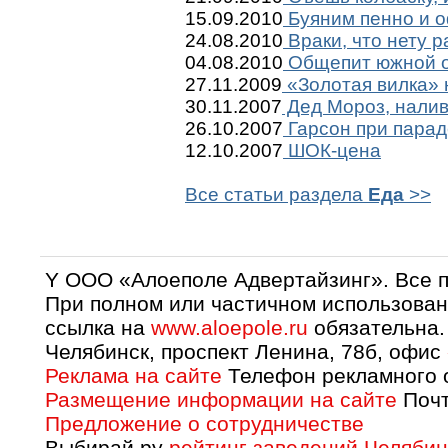
15.09.2010
Буяним пенно и 
24.08.2010
Враки, что нету р
04.08.2010
Общепит южной 
27.11.2009
«Золотая вилка»
30.11.2007
Дед Мороз, налив
26.10.2007
Гарсон при парад
12.10.2007
ШОК-цена
Все статьи раздела
Еда
>>
Y OOO «Алоеполе Адвертайзинг». Все 
При полном или частичном использован
ссылка на
www.aloepole.ru
обязательна.
Челябинск, проспект Ленина, 78б, офис
Реклама на сайте
Телефон рекламного о
Размещение информации на сайте
Почт
Предложение о сотрудничестве
Выбирай.ру
рейтинг заведений Челябин