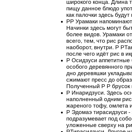
широкого конца. Длина 
пищу данное блюдо упот
как палочки здесь будут
PP Урамаки напоминают
Начинки здесь могут бы
более видов. Урамаки о
всего, тем, что рис расп
наоборот, внутри. P PТак
после чего идёт рис в и
P Осидзуси аппетитные 
особого деревянного пр
дно деревяшки укладыва
сжимают пресс до образ
Полученный P P брусок н
P Инаридзуси. Здесь ос
наполненный одним рис
жареного тофу, омлета 
P Эдомаэ тирасидзуси -
подразумевает под соб
уложенные сверху на ри
PТирасидзуси. Другое н