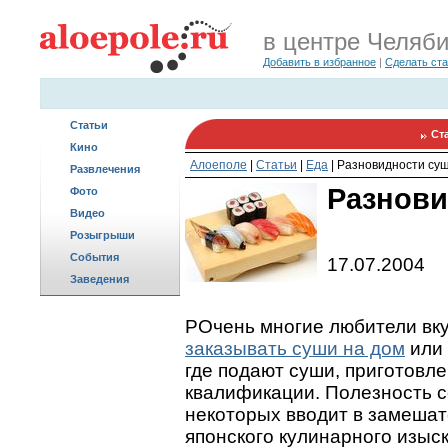
в центре Челяб
Добавить в избранное
|
Сделать ст
Статьи
Ст
Кино
Алоеполе
|
Статьи
|
Еда
|
Разновидности су
Развлечения
Разнови
Фото
Видео
Розыгрыши
События
17.07.2004
Заведения
PОчень многие любители вк
заказывать суши на дом
или 
где подают суши, приготов
квалификации. Полезность с
некоторых вводит в замешат
японского кулинарного изыск