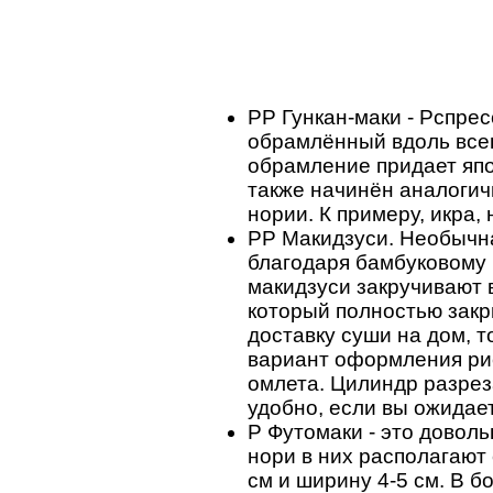
PP Гункан-маки - Pспре
обрамлённый вдоль всег
обрамление придает япо
также начинён аналоги
нории. К примеру, икра,
PP Макидзуси. Необычн
благодаря бамбуковому 
макидзуси закручивают в
который полностью закры
доставку суши на дом, 
вариант оформления рис
омлета. Цилиндр разрез
удобно, если вы ожидает
P Футомаки - это довол
нори в них располагают
см и ширину 4-5 см. В б