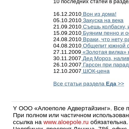
10 последних статей в разд
16.12.2010
Вон из дома!
05.10.2010
Закуска на века
21.09.2010
Съешь колбаску, 
15.09.2010
Буяним пенно и 
24.08.2010
Враки, что нету р
04.08.2010
Общепит южной 
27.11.2009
«Золотая вилка»
30.11.2007
Дед Мороз, налив
26.10.2007
Гарсон при парад
12.10.2007
ШОК-цена
Все статьи раздела
Еда
>>
Y OOO «Алоеполе Адвертайзинг». Все 
При полном или частичном использован
ссылка на
www.aloepole.ru
обязательна.
Челябинск, проспект Ленина, 78б, офис