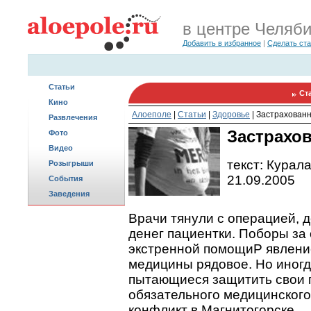
в центре Челяб
Добавить в избранное
|
Сделать ст
Статьи
Ст
Кино
Алоеполе
|
Статьи
|
Здоровье
|
Застрахован
Развлечения
Застрахо
Фото
Видео
текст: Курал
Розыгрыши
21.09.2005
События
Заведения
Врачи тянули с операцией, 
денег пациентки. Поборы за
экстренной помощиP явлени
медицины рядовое. Но иног
пытающиеся защитить свои 
обязательного медицинского
конфликт в Магнитогорске.