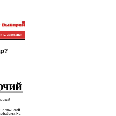
я |
Заведения
ар?
 первый
 Челябинской
цефабрику. На