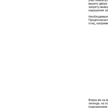
участников ш
вашего двора
запрету вывод
нарушения за
Необходимые 
Предполагает
птиц, наприме
Вчера же на в
легенде, на 
подозрением 