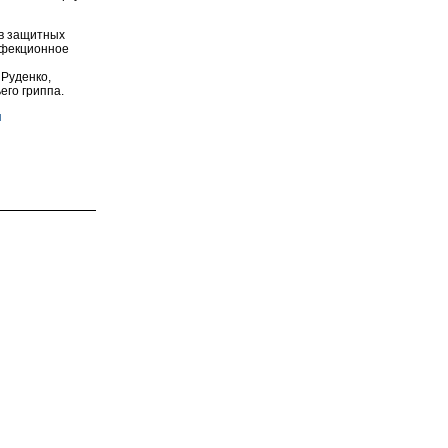
в защитных
нфекционное
Руденко,
его гриппа.
u