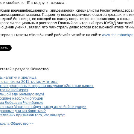
е и сообщил о ЧП в медпункт вокзала.
ибыли врачиинфекционисты, эпидемиологи, специалисты Роспотребнадзора 
еанимационная машина. Пациентку после первичного осмотра доставили в и
одской больницы, ее соседей по вагону оперативно «переписали», а состав
ровали специальным раствором.Главный санитарный врач ЮУЖД Анатолий 
оценив учения, заявил, что магистраль давно готова к возможной атаке птичь
териалы газеты «Челябинский рабочий» читайте на сайте
www.chelrabochy.r
 статей в разделе
Общество
а, напитки и зрелища
отая вилка-2011: к старту готовы!
тние рестораны и террасы получили «Золотые вилки»
тва на шейкерах
льшой еде большую воду!
ссияне насолили огурцов
ма Лебедев в Челябинске
альские Мастера найдут выход из любой ситуации
рашные дни как бороться?
елезных признаков того, что вам врут
аздела
Общество
>>