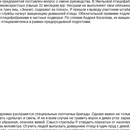
их предприятий поставлен вопрос о смене руководства. В Увельской птицефа
иковозрастных (свыше 32 месяцев) кур. Несушки не выполняют свои обязанно
е трех яиц. «Значит, содержат их плохо», P пришли к выводу участники штаба
 службы начнут вакцинацию домашней птицы. Обязательной прививке подле
птицефабриками в частные подворья. По словам Андрея Косилова, их вакци
е птицекомплекса в рамках предпродажной подготовки.
одоемах расправятся специальные охотничьи бригады. Однако важно не тольк
ать «добычу» и сжечь. И ни в коем случае не травить ворон и диких уток: зар
е убранная, опаснее живой. Смысл стрельбы P отвадить пернатых от населен
ва километра. Отучить людей выпускать домашнюю птицу в один пруд с дикой