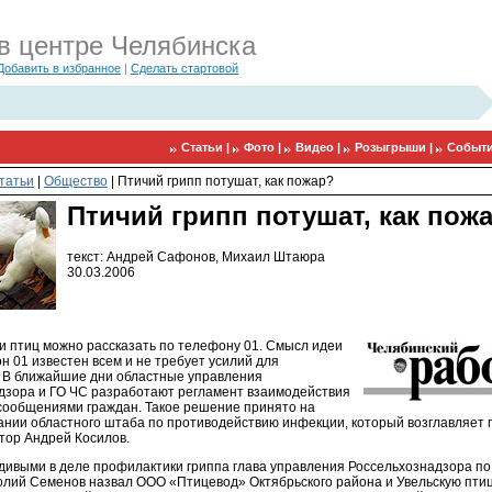
в центре Челябинска
Добавить в избранное
|
Сделать стартовой
Статьи |
Фото |
Видео |
Розыгрыши |
Событи
татьи
|
Общество
|
Птичий грипп потушат, как пожар?
Птичий грипп потушат, как пож
текст: Андрей Сафонов, Михаил Штаюра
30.03.2006
и птиц можно рассказать по телефону 01. Смысл идеи
н 01 известен всем и не требует усилий для
 В ближайшие дни областные управления
дзора и ГО ЧС разработают регламент взаимодействия
 сообщениями граждан. Такое решение принято на
ании областного штаба по противодействию инфекции, который возглавляет
тор Андрей Косилов.
ивыми в деле профилактики гриппа глава управления Россельхознадзора по
олий Семенов назвал ООО «Птицевод» Октябрьского района и Увельскую пти