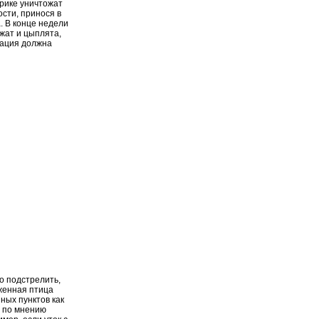
брике уничтожат
сти, принося в
. В конце недели
жат и цыплята,
нация должна
о подстрелить,
аженная птица
ных пунктов как
, по мнению