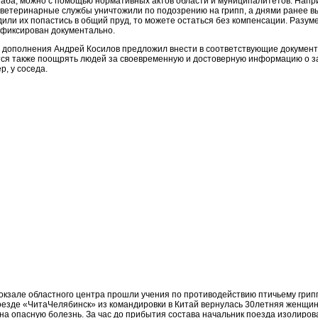
таба, можно с помощью нормативных актов области и муниципалитетов. Напри
 ветеринарные службы уничтожили по подозрению на грипп, а днями ранее в
или их попастись в общий пруд, то можете остаться без компенсации. Разуме
фиксирован документально.
дополнения Андрей Косилов предложил внести в соответствующие документ
ся также поощрять людей за своевременную и достоверную информацию о 
р, у соседа.
окзале областного центра прошли учения по противодействию птичьему грип
поезде «ЧитаЧелябинск» из командировки в Китай вернулась 30летняя женщин
на опасную болезнь. За час до прибытия состава начальник поезда изолиров