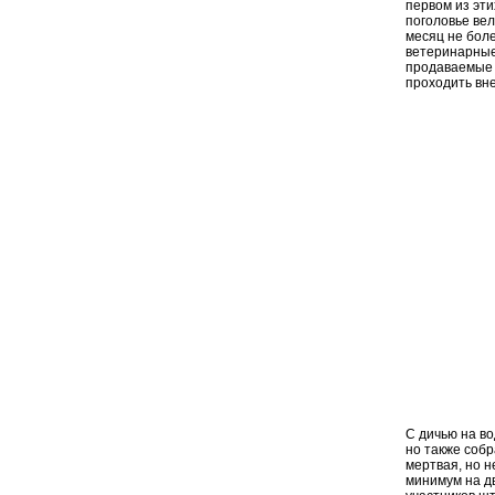
первом из эт
поголовье вел
месяц не боле
ветеринарные
продаваемые 
проходить вн
С дичью на в
но также собр
мертвая, но н
минимум на д