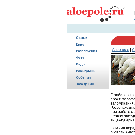
Статьи
Кино
Алоеполе
|
С
Развлечения
Фото
Видео
Розыгрыши
События
Заведения
О заболевани
прост: телефо
запоминания.
Россельхозна
при работе с
первом засед
вицеPгуберна
Самыми нерад
области Анат