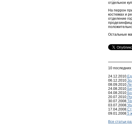
отдельное куп
На перрон пр
костюмах и р
отделение гор
продезинфици
положительно 
Остальные ма
10 последних
24.12.2010
Ед
06.12.2010
Зол
08.09.2010
Ле
24.08.2010
Би
04.08.2010
Бо
20.07.2010
Ро
30.07.2008
Тё
03.07.2008
Ур
17.04.2008
Ст
09.01.2008
5 ж
Все статьи р