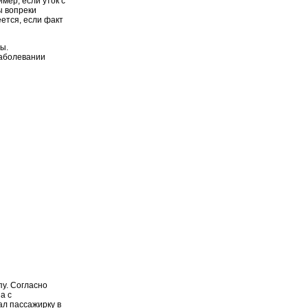
мер, если уток с
ы вопреки
ется, если факт
ы.
заболевании
пу. Согласно
а с
ал пассажирку в