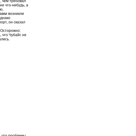
, чем требовал
не что-нибудь, а
ю,
авки возникли
Однако
орт, он сказал
«Осторожно:
, что Чубайс не
ались.
, что проблемы