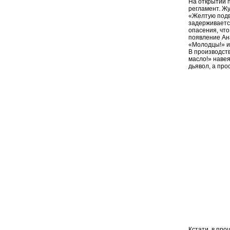
На открытии 
регламент. Жу
«Желтую подв
задерживается
опасения, что
появление Ан
«Молодцы!» и 
В производст
масло!» навея
дьявол, а про
Кстати, в пр