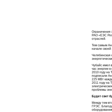
Ограничения э
РАО «ЕЭС Росс
отраслей.
Тем самым Ана
начале своей 
Челябинская о
энергетически
Чубайс имел в
час энергии в
2010 году на 
подписали Ан
225 МВт кажд
2011 году на
электрических
проблемы эне
Будет свет б
Между тем вто
ГРЭС. Благода
оборудования,