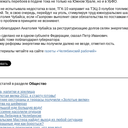
ежать перебоев в подаче тока не только на Южном Урале, но и в УрФО.
не испытывала недостатка в газе, ТГК-10 направит на ТЭЦ-3 голубое топливо
й. Те, в свою очередь, перейдут на уголь, стимулируя труд южноуральских ша
толия Чубайса, если «Газпром» выполнит свои обязательства по поставкам 
то проблем в принципе не возникнет.
облагодарил Анатолия Чубайса за реструктуризацию долгов селян энергетик
 сделано ни в одном субъекте Федерации, сказал Петр Иванович.
айс тоже поблагодарил губернатора:
ку реформы энергетики мы получили далеко не везде, отметил гость.
териалы читайте на сайте
газеты «Челябинский рабочий»
 статей в разделе
Общество
а, напитки и зрелища
отая вилка-2011: к старту готовы!
тние рестораны и террасы получили «Золотые вилки»
тва на шейкерах
льшой еде большую воду!
ссияне насолили огурцов
ма Лебедев в Челябинске
альские Мастера найдут выход из любой ситуации
рашные дни как бороться?
елезных признаков того, что вам врут