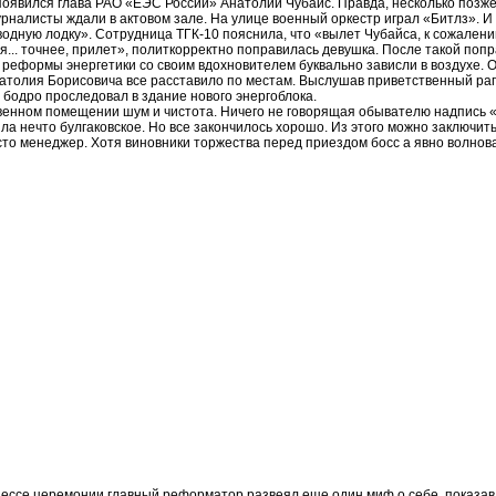
появился глава РАО «ЕЭС России» Анатолий Чубайс. Правда, несколько позже
рналисты ждали в актовом зале. На улице военный оркестр играл «Битлз». И 
одную лодку». Сотрудница ТГК-10 пояснила, что «вылет Чубайса, к сожалени
... точнее, прилет», политкорректно поправилась девушка. После такой попр
 реформы энергетики со своим вдохновителем буквально зависли в воздухе. 
атолия Борисовича все расставило по местам. Выслушав приветственный рап
бодро проследовал в здание нового энергоблока.
венном помещении шум и чистота. Ничего не говорящая обывателю надпись 
ла нечто булгаковское. Но все закончилось хорошо. Из этого можно заключить
сто менеджер. Хотя виновники торжества перед приездом босc а явно волнов
оцессе церемонии главный реформатор развеял еще один миф о себе, показав