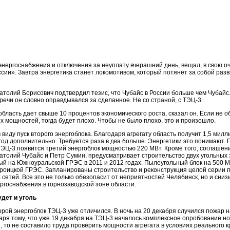
нергоснабжения и отключения за неуплату вчерашний день, вещал, в свою оч
ии». Завтра энергетика станет локомотивом, который потянет за собой разв
толий Борисович подтвердил тезис, что Чубайс в России больше чем Чубайс.
речи он словно оправдывался за сделанное. Не со страной, с ТЭЦ-3.
бласть дает свыше 10 процентов экономического роста, сказал он. Если не 
х мощностей, тогда будет плохо. Чтобы не было плохо, это и произошло.
 виду пуск второго энергоблока. Благодаря агрегату область получит 1,5 милл
 год дополнительно. Требуется раза в два больше. Энергетики это понимают. 
ТЭЦ-3 появится третий энергоблок мощностью 220 МВт. Кроме того, соглашен
атолий Чубайс и Петр Сумин, предусматривает строительство двух угольных 
ый на Южноуральской ГРЭС в 2011 и 2012 годах. Пылеугольный блок на 500 М
 Троицкой ГРЭС. Запланированы строительство и реконструкция целой серии 
 сетей. Все это не только обезопасит от неприятностей Челябинск, но и сниз
ргоснабжения в горнозаводской зоне области.
удет и уголь
рой энергоблок ТЭЦ-3 уже отличился. В ночь на 20 декабря случился пожар 
ря тому, что уже 19 декабря на ТЭЦ-3 началось комплексное опробование но
 то не составило труда проверить мощности агрегата в условиях реального к