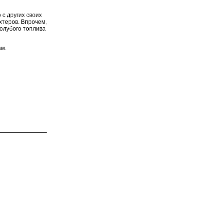
 с других своих
хтеров. Впрочем,
голубого топлива
ам.