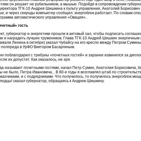
етики он решает не рубильником, а мышью. Подойдя в сопровождении губерн
директора ТГК-10 Андрея Шишкина к пульту управления, Анатолий Борисович 
, и через секунды компьютер сообщил: энергоблок работает. По словам спец
ограмма автоматического управления «Овация».
очетный» гость
кт, губернатор и энергетики прошли в актовый зал, чтобы подписать соглаше
ве и наградить лучших тружеников. Глава ТГК-10 Андрей Шишкин энергичным 
ажали Ленина в октябре) указал Чубайсу на его кресло между Петром Сумин
 полпреда в УрФО Виктором Басаргиным.
н поблагодарил с трибуны «почетных гостей» и заранее извинился за дипл
сли их допустит. Как оказалось, не зря.
гда называют почетными гостями, начал Петр Сумин, Анатолия Борисовича, б
ы не было, Петра Ивановича... В 80-е годы я возглавлял штаб по строительст
аказчиками, и с подрядчиками. Что получилось, то получилось энергоблок мощ
лодцы! сказал губернатор, обращаясь к Андрею Шишкину.