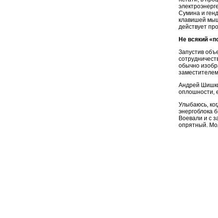
электроэнерг
Сумина и ген
клавишей мыши
действует пр
Не всякий «п
Запустив объе
сотрудничест
обычно изобр
заместителем
Андрей Шишки
оплошности, е
Улыбаюсь, ко
энергоблока б
Воевали и с з
опрятный. Мо