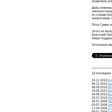
позволило изб
Дабы новинка 
электростанци
по словам Ана
энергетикам, 
Петр Сумин п
Этого не было
Анатолий Чуб
Такую поддерж
Остальные ма
10 последних
24.12.2010
Ед
06.12.2010
Зол
08.09.2010
Ле
24.08.2010
Би
04.08.2010
Бо
20.07.2010
Ро
30.07.2008
Тё
03.07.2008
Ур
17.04.2008
Ст
09.01.2008
5 ж