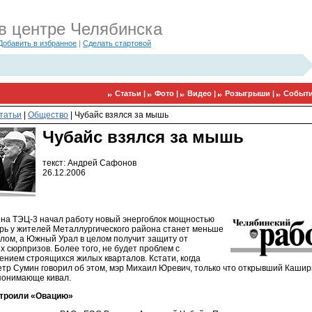
в центре Челябинска
Добавить в избранное
|
Сделать стартовой
Статьи |
Фото |
Видео |
Розыгрыши |
Событи
татьи
|
Общество
|
Чубайс взялся за мышь
Чубайс взялся за мышь
текст: Андрей Сафонов
26.12.2006
 на ТЭЦ-3 начал работу новый энергоблок мощностью
ерь у жителей Металлургического района станет меньше
плом, а Южный Урал в целом получит защиту от
х сюрпризов. Более того, не будет проблем с
ением строящихся жилых кварталов. Кстати, когда
етр Сумин говорил об этом, мэр Михаил Юревич, только что открывший Каши
понимающе кивал.
строили «Овацию»