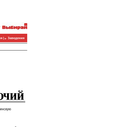
я |
Заведения
ринскую