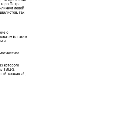
атора Петра
кликнул левой
иалистов, так
ние о
жестом (с таким
ым и
оматические
ез которого
ву ТЭЦ-3.
ный, красивый,