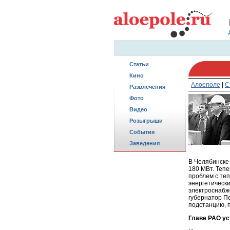
Статьи
Кино
Алоеполе
|
С
Развлечения
Фото
Видео
Розыгрыши
События
Заведения
В Челябинске
180 МВт. Теп
проблем с те
энергетически
электроснабж
губернатор П
подстанцию, 
Главе РАО у