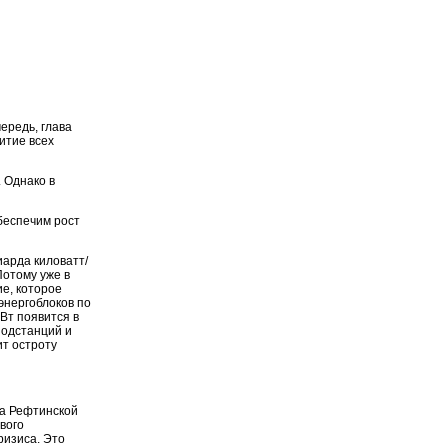
ередь, глава
итие всех
 Однако в
обеспечим рост
иарда киловатт/
Потому уже в
ие, которое
энергоблоков по
Вт появится в
подстанций и
ит остроту
на Рефтинской
вого
ризиса. Это