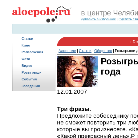
в центре Челяб
Добавить в избранное
|
Сделать ст
Статьи
Ст
Кино
Алоеполе
|
Статьи
|
Общество
|
Розыгрыши д
Развлечения
Розыгры
Фото
Видео
года
Розыгрыши
События
Заведения
12.01.2007
Три фразы.
Предложите собеседнику пос
не сможет повторить три лю
которые вы произнесете. «К
«Какой прекрасный день»,P 