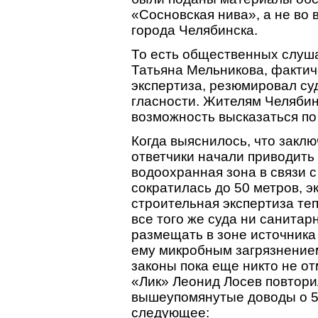
«Сосновская нива», а не во
города Челябинска.
То есть общественных слуша
Татьяна Мельникова, фактич
экспертиза, резюмировал су
гласности. Жителям Челяби
возможность высказаться по
Когда выяснилось, что закл
ответчики начали приводить
водоохранная зона в связи 
сократилась до 50 метров, э
строительная экспертиза теп
все того же суда ни санита
размещать в зоне источник
ему микробным загрязнение
законы пока еще никто не о
«Лик» Леонид Лосев повтор
вышеупомянутые доводы о 50
следующее: