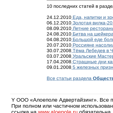
10 последних статей в разд
24.12.2010
Еда, напитки и з
06.12.2010
Золотая вилка-201
08.09.2010
Летние рестораны
24.08.2010
Битва на шейкер
04.08.2010
Большой еде бол
20.07.2010
Россияне насоли
30.07.2008
Тёма Лебедев в 
03.07.2008
Уральские Мастер
17.04.2008
Страшные дни ка
09.01.2008
5 железных призна
Все статьи раздела
Общест
Y OOO «Алоеполе Адвертайзинг». Все 
При полном или частичном использован
ссылка на
www.aloepole.ru
обязательна.