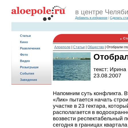
в центре Челяб
Добавить в избранное
|
Сделать ст
Статьи
Ст
Кино
Алоеполе
|
Статьи
|
Общество
|
Отобрали гл
Развлечения
Отобрал
Фото
Видео
Розыгрыши
текст: Ирина
События
23.08.2007
Заведения
Напомним суть конфликта. 
«Лик» пытается начать стро
участке в 23 гектара, которы
располагается в водоохранн
возвести респектабельный п
сегодня в границах квартала