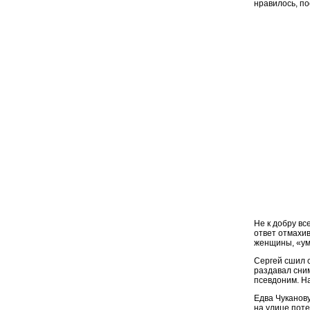
нравилось, по
Не к добру вс
ответ отмахив
женщины, «ум
Сергей сшил 
раздавал сни
псевдоним. На
Едва Чуканову
на улице поте