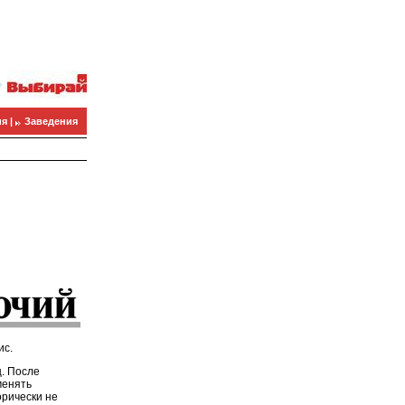
я |
Заведения
ис.
. После
менять
орически не