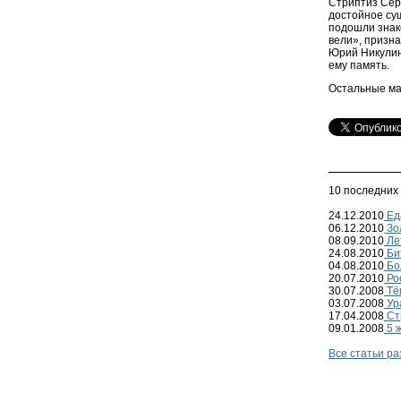
Стриптиз Серг
достойное су
подошли знако
вели», призн
Юрий Никулин,
ему память.
Остальные ма
10 последних
24.12.2010
Ед
06.12.2010
Зол
08.09.2010
Ле
24.08.2010
Би
04.08.2010
Бо
20.07.2010
Ро
30.07.2008
Тё
03.07.2008
Ур
17.04.2008
Ст
09.01.2008
5 ж
Все статьи р