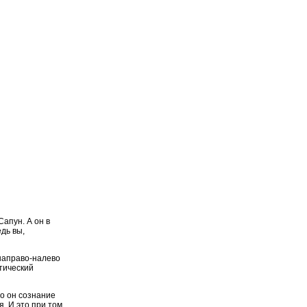
апун. А он в
дь вы,
 направо-налево
тический
то он сознание
. И это при том,