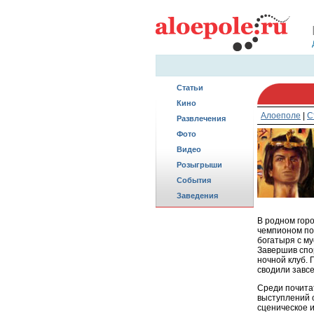
Статьи
Кино
Алоеполе
|
С
Развлечения
Фото
Видео
Розыгрыши
События
Заведения
В родном гор
чемпионом по
богатыря с м
Завершив спо
ночной клуб.
сводили завсе
Среди почита
выступлений о
сценическое и