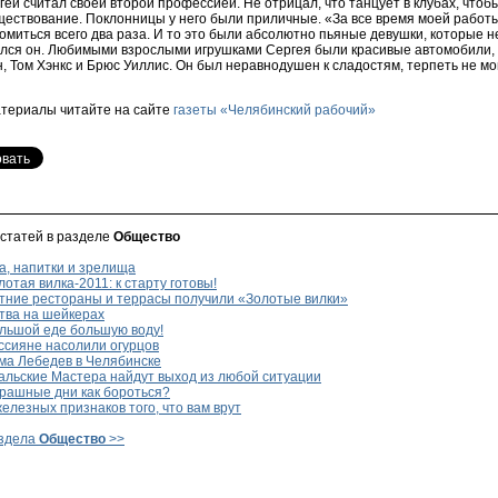
ей считал своей второй профессией. Не отрицал, что танцует в клубах, чтоб
ществование. Поклонницы у него были приличные. «За все время моей работы
миться всего два раза. И то это были абсолютно пьяные девушки, которые н
ался он. Любимыми взрослыми игрушками Сергея были красивые автомобили,
 Том Хэнкс и Брюс Уиллис. Он был неравнодушен к сладостям, терпеть не мо
териалы читайте на сайте
газеты «Челябинский рабочий»
 статей в разделе
Общество
а, напитки и зрелища
отая вилка-2011: к старту готовы!
тние рестораны и террасы получили «Золотые вилки»
тва на шейкерах
льшой еде большую воду!
ссияне насолили огурцов
ма Лебедев в Челябинске
альские Мастера найдут выход из любой ситуации
рашные дни как бороться?
елезных признаков того, что вам врут
аздела
Общество
>>