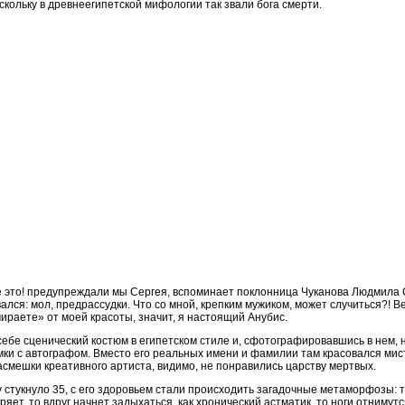
скольку в древнеегипетской мифологии так звали бога смерти.
е это! предупреждали мы Сергея, вспоминает поклонница Чуканова Людмила С
ался: мол, предрассудки. Что со мной, крепким мужиком, может случиться?! Ве
ираете» от моей красоты, значит, я настоящий Анубис.
себе сценический костюм в египетском стиле и, сфотографировавшись в нем,
мки с автографом. Вместо его реальных имени и фамилии там красовался мис
смешки креативного артиста, видимо, не понравились царству мертвых.
 стукнуло 35, с его здоровьем стали происходить загадочные метаморфозы: 
ряет, то вдруг начнет задыхаться, как хронический астматик, то ноги отнимутся