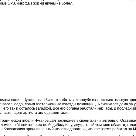
роме ОРЗ, никогда в жизни ничем не болел.
недомогание, Чуканов на «бис» отрабатывал в клубе свою зажигательную про
 весел, бодр, ловил восторженные взгляды поклонниц. А скончался дома за 
 чего так и осталось загадкой. Все его органы работали как часы. В последни
к настоящего артиста аплодисментами.
трагической гибели Чуканов дал последнее в своей жизни интервью. Оказыва
 чемпион Магнитогорска по бодибилдингу, двукратный чемпион области, тал
о образованию промышленный железнодорожник, долгое время работал на 