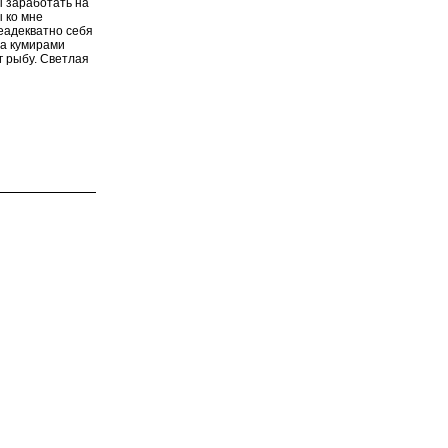
ы заработать на
 ко мне
еадекватно себя
 а кумирами
г рыбу. Светлая