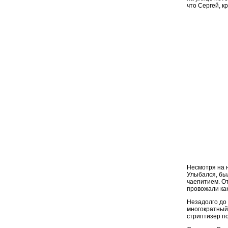
что Сергей, к
Несмотря на 
Улыбался, был
чаепитием. От
провожали ка
Незадолго до 
многократный
стриптизер п