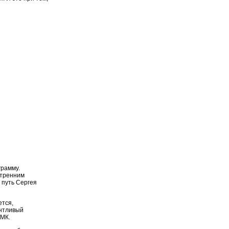
грамму.
утренним
й путь Сергея
ется,
антливый
ММК.