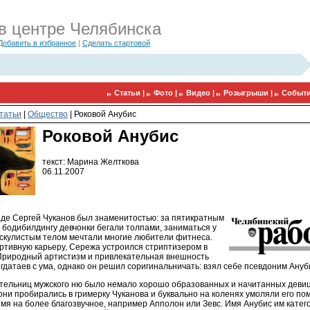
в центре Челябинска
Добавить в избранное
|
Сделать стартовой
Статьи |
Фото |
Видео |
Розыгрыши |
Событи
татьи
|
Общество
|
Роковой Анубис
Роковой Анубис
текст: Марина Желткова
06.11.2007
оде Сергей Чуканов был знаменитостью: за пятикратным
 бодибилдингу девчонки бегали толпами, заниматься у
ускулистым телом мечтали многие любители фитнеса.
ртивную карьеру, Сережа устроился стриптизером в
 Природный артистизм и привлекательная внешность
гдатаев с ума, однако он решил соригинальничать: взял себе псевдоним Ануб
тельниц мужского ню было немало хорошо образованных и начитанных девиц
ни пробирались в гримерку Чуканова и буквально на коленях умоляли его по
мя на более благозвучное, например Апполон или Зевс. Имя Анубис им катег