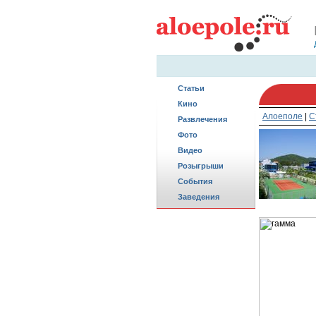
Статьи
Кино
Алоеполе
|
С
Развлечения
Фото
Видео
Розыгрыши
События
Заведения