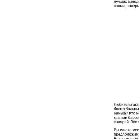
лучших винод
чаями, поверь
Любители акти
баскетбольны
банька? Кто н
крытый бассей
солярий. Все 
Вы ищете мес
предположим, 
Его внимание 