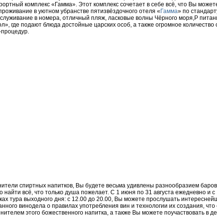
ортный комплекс «Гамма». Этот комплекс сочетает в себе всё, что Вы может
 проживание в уютном убранстве пятизвёздочного отеля «
Гамма
» по стандарт
бслуживание в номера, отличный пляж, ласковые волны Чёрного моря,P питан
л», где подают блюда достойные царских особ, а также огромное количество
-процедур.
нители спиртных напитков, Вы будете весьма удивлены разнообразием баров 
 найти всё, что только душа пожелает. С 1 июня по 31 августа ежедневно и с
мках тура выходного дня: с 12.00 до 20.00, Вы можете прослушать интересне
нного винодела о правилах употребления вин и технологии их создания, что
ителем этого божественного напитка, а также Вы можете поучаствовать в де