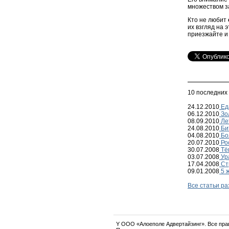
множеством за
Кто не любит
их взгляд на 
приезжайте и
10 последних
24.12.2010
Ед
06.12.2010
Зол
08.09.2010
Ле
24.08.2010
Би
04.08.2010
Бо
20.07.2010
Ро
30.07.2008
Тё
03.07.2008
Ур
17.04.2008
Ст
09.01.2008
5 ж
Все статьи р
Y OOO «Алоеполе Адвертайзинг». Все пр