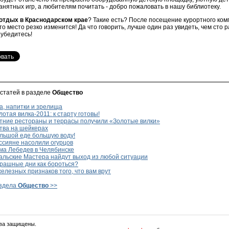
нятных игр, а любителям почитать - добро пожаловать в нашу библиотеку.
отдых в Краснодарском крае
? Такие есть? После посещение курортного ко
это место резко изменится! Да что говорить, лучше один раз увидеть, чем сто 
 убедитесь!
 статей в разделе
Общество
а, напитки и зрелища
отая вилка-2011: к старту готовы!
тние рестораны и террасы получили «Золотые вилки»
тва на шейкерах
льшой еде большую воду!
ссияне насолили огурцов
ма Лебедев в Челябинске
альские Мастера найдут выход из любой ситуации
рашные дни как бороться?
елезных признаков того, что вам врут
аздела
Общество
>>
ава защищены.