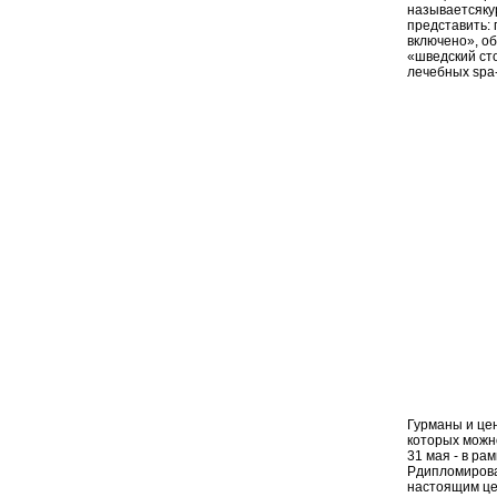
называетсякур
представить:
включено», о
«шведский сто
лечебных spa
Гурманы и це
которых можно
31 мая - в ра
Pдипломирова
настоящим цен