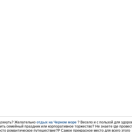
дохнуть? Желательно
отдых на Черном море
? Весело и с пользой для здоро
ить семейный праздник или корпоративное торжество? Не знаете где прове
осто романтическое путешествие?P Самое прекрасное место для всего этого