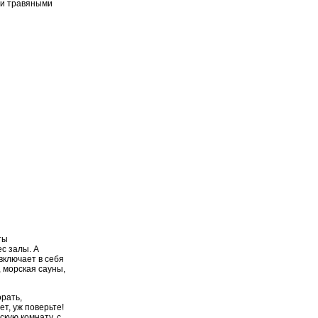
ми травяными
ты
с залы. А
включает в себя
 морская сауны,
орать,
ет, уж поверьте!
кую комнату, с