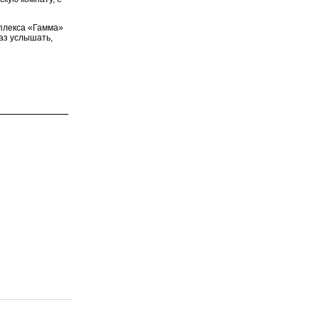
мплекса «Гамма»
раз услышать,