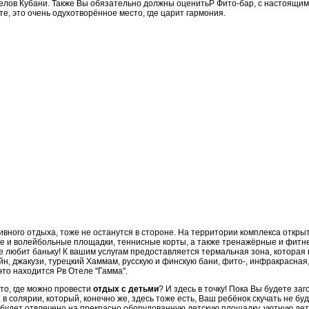
елов Кубани. Также Вы обязательно должны оценитьP Фито-бар, с настоящи
те, это очень одухотворённое место, где царит гармония.
вного отдыха, тоже не останутся в стороне. На территории комплекса откры
е и волейбольные площадки, теннисные корты, а также тренажёрные и фитне
е любит баньку! К вашим услугам предоставляется термальная зона, которая 
н, джакузи, турецкий Хаммам, русскую и финскую бани, фито-, инфракрасная,
это находится Pв Отеле "Гамма".
то, где можно провести
отдых с детьми
? И здесь в точку! Пока Вы будете заг
в солярии, который, конечно же, здесь тоже есть, Ваш ребёнок скучать не буд
будет отвлечено на прекрасно оборудованную детскую площадку, уютную детс