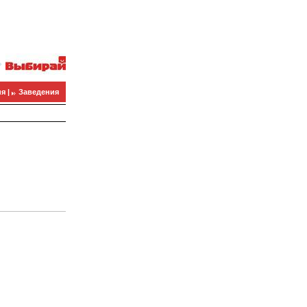
я |
Заведения