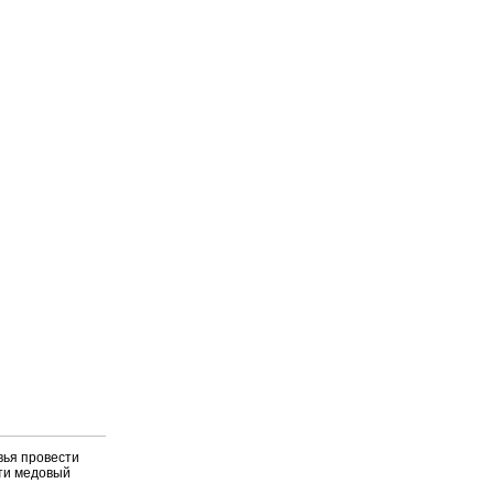
вья провести
сти медовый