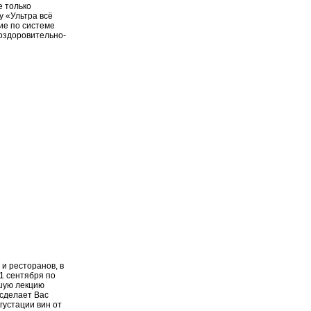
е только
у «Ультра всё
ие по системе
 оздоровительно-
и ресторанов, в
 1 сентября по
йшую лекцию
 сделает Вас
густации вин от