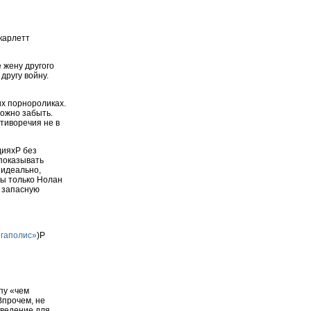
карлетт
 жену другого
другу войну.
их порнороликах.
можно забыть.
тиворечия не в
дияхP без
 показывать
 идеально,
бы только Нолан
ь запасную
гаполис»
)P
пу «чем
Впрочем, не
зведение для