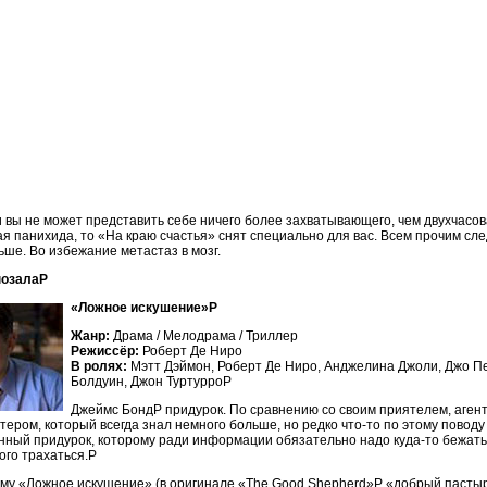
 вы не может представить себе ничего более захватывающего, чем двухчасо
я панихида, то «На краю счастья» снят специально для вас. Всем прочим сл
ьше. Во избежание метастаз в мозг.
нозалаP
«Ложное искушение»P
Жанр:
Драма / Мелодрама / Триллер
Режиссёр:
Роберт Де Ниро
В ролях:
Мэтт Дэймон, Роберт Де Ниро, Анджелина Джоли, Джо П
Болдуин, Джон ТуртурроP
Джеймс БондP придурок. По сравнению со своим приятелем, аген
ером, который всегда знал немного больше, но редко что-то по этому поводу
ный придурок, которому ради информации обязательно надо куда-то бежать, 
ого трахаться.P
му «Ложное искушение» (в оригинале «The Good Shepherd»P «добрый пастыр