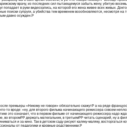
арижскому врачу, из последних сил пытающемуся забыть жену, убитую восемь
уг попадает в руки видеозапись, на которой его жена живее всех живых. Докт
ые поиски супруги, а убийства тем временем возобновляются, несмотря на т
ным-давно осужден.P
после премьеры «Никому не говори» обязательно скажутP а на ряде француз
что-то вроде: «ну, для второго фильма начинающего режиссера совсем непло
ктике это означает, что в первом фильме от начинающего режиссера надо жд
ле, во второмPP держать матюгальник, в третьемPP читать сценарий, ну а фил
ниматься и за кино. Так в детском саду рисуют каляку-маляку, восторгаться 
ссионалы от педагогики и кровные родственники.P