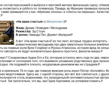
не состав персонажей и выброси к чертовой матери финальную сцену, «Ником
ы посмотреть в субботу по телевизору. Правда, во Франции премьера прошла
о также премьерятся у нас «Мужские сезоны» и «Охоты на пиранью». Качеств
.P
«На краю счастья»
(
«Мегаполис»
)P
Жанр:
Драма / Комедия / Мелодрама
Режиссёр:
Эд Стоун
В ролях:
Аманда Пит, Дермот МалруниP
А вот «На краю счастья»P из тех лент, которые трудно испортить.
романтическая мелодрама про двух смертельно больных влюблен
ть на главные роли Вупи Голдберг и Роуэна Аткинсона, история вряд ли сильн
что смотреть ее будут исключительно фанаты простите, фанатки жанра.P
ожат? Сахариновые будни Его и Ее, которым осталось жить года по два, омр
слезами от осознания того, что взаимное узнавание родственных душ произ
оздно. Не подумайте плохого, нездоровым цинизмом мы не страдаем.P
то в оригинале 76-го года, где главную мужскую роль играл Питер «Коломбо» Ф
нее медоточивым. Здесь же, с одной стороны, вот-вот все слипнеться, с друг
 получаются столь искренними, что запредельной сентиментальностью автор
ься. Так трогательно, что мы, как Гарик Харламов, не успеваем плакать.P