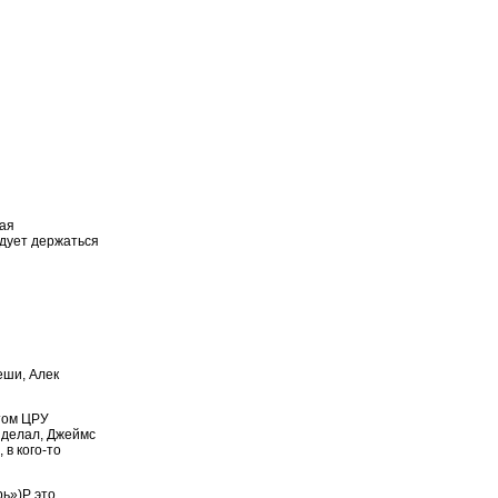
вая
едует держаться
еши, Алек
том ЦРУ
 делал, Джеймс
в кого-то
ь»)P это