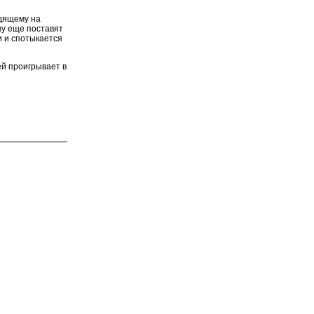
одящему на
ну еще поставят
и и спотыкается
й проигрывает в