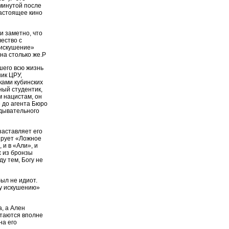
минутой после
Настоящее кино
и заметно, что
ество с
 искушение»
на столько же.P
шего всю жизнь
ик ЦРУ,
ками кубинских
ный студентик,
 нацистам, он
» до агента Бюро
едывательного
заставляет его
сирует «Ложное
и в «Али», и
х из бронзы
у тем, Богу не
ыл не идиот.
му искушению»
, а Ален
стаются вполне
на его