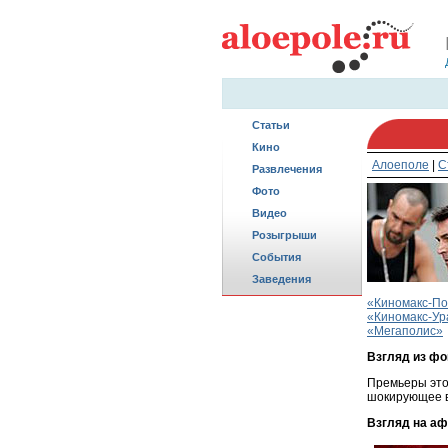
Статьи
Кино
Алоеполе
|
С
Развлечения
Фото
Видео
Розыгрыши
События
Заведения
«Киномакс-П
«Киномакс-Ур
«Мегаполис»
Взгляд из ф
Премьеры этой
шокирующее в
Взгляд на а