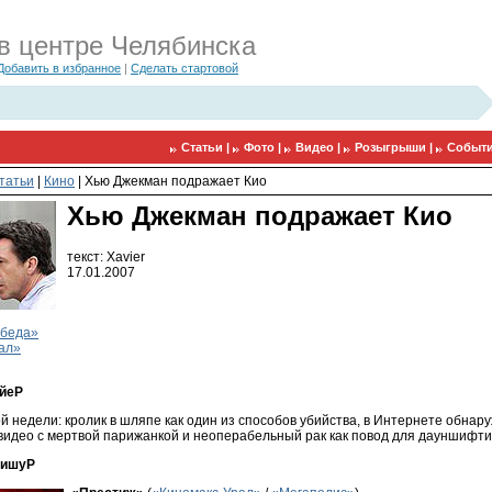
в центре Челябинска
Добавить в избранное
|
Сделать стартовой
Статьи |
Фото |
Видео |
Розыгрыши |
Событи
татьи
|
Кино
|
Хью Джекман подражает Кио
Хью Джекман подражает Кио
текст: Xavier
17.01.2007
обеда»
ал»
ойеP
 недели: кролик в шляпе как один из способов убийства, в Интернете обнар
идео с мертвой парижанкой и неоперабельный рак как повод для дауншифти
фишуP