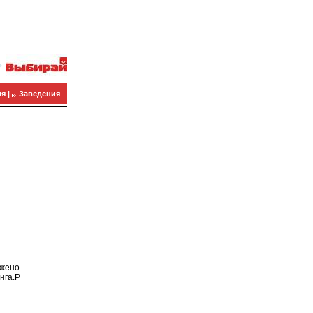
я |
Заведения
ужено
нга.P