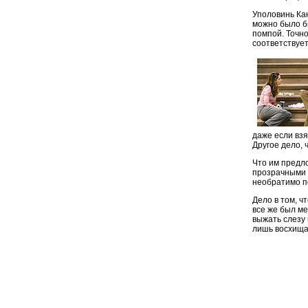
Уполовинь Ка
можно было б
помпой. Точн
соответствует
даже если взя
Другое дело, 
Что им предл
прозрачными 
необратимо п
Дело в том, ч
все же был ме
выжать слезу
лишь восхищат