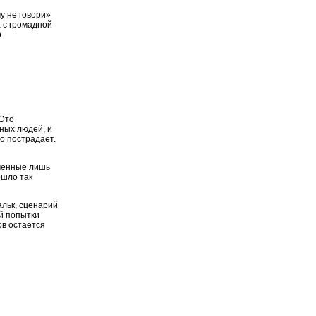
у не говори»
 с громадной
о
 Это
ных людей, и
о пострадает.
аченные лишь
ошло так
альк, сценарий
ой попытки
ов остается