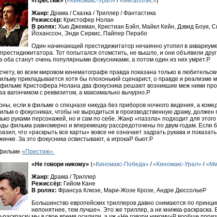
«Престиж»
(
«Киномакс-Урал»
/
«Мегаполис»
)
Жанр:
Драма / Сказка / Триллер / Фантастика
Режиссёр:
Кристофер Нолан
В ролях:
Хью Джекман, Кристиан Бэйл, Майкл Кейн, Дэвид Боуи, С
Йоханссон, Энди Серкис, Пайпер Перабо
Один начинающий престидижитатор нечаянно утопил в аквариуме
рестидижитатора. Тот попытался отомстить, не вышло, и они объявили друг 
а оба станут очень популярными фокусниками, а потом один из них умрет.P
счету, во всем мировом кинематографе правда показана только в любительск
фильму прикладывается хотя бы плохонький сценарист, о правде и реализме 
м фильме Кристофера Нолана два фокусника решают возникшие меж ними про
за вагончиком с реквизитом, а максимально вычурно.P
оны, если в фильме о спецназе никуда без приборов ночного видения, а коме
фильм о фокусниках, чтобы не выродиться в производственную драму, должен
ько руками персонажей, но и сам по себе. Жанр «паззла» подходит для этого
оды фильма равномерно и вперемешку рассредоточены по двум годам. Если 
азил, что «раскрыть все карты» вовсе не означает задрать рукава и показат
жинке. За это фокусника освистывают, а игрокаP бьют.P
 фильме
«Престиж».
«Не говори никому»
(
«Киномакс-Победа»
/
«Киномакс-Урал»
/
«Ме
Жанр:
Драма / Триллер
Режиссёр:
Гийом Кане
В ролях:
Франсуа Клюзе, Мари-Жозе Крозе, Андре ДюссольеP
Большинство европейских триллеров давно снимаются по принци
непонятнее, тем лучше». Это же триллер, а не книжка-раскраска. 
-раскраску мы в свое время осилили, а уж «Не говори никому»P вообще прои