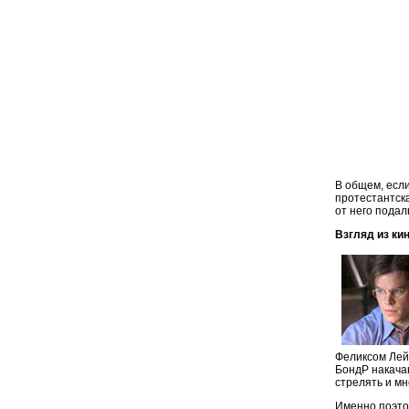
В общем, если
протестантска
от него подал
Взгляд из ки
Феликсом Лейт
БондP накачан
стрелять и мн
Именно поэто