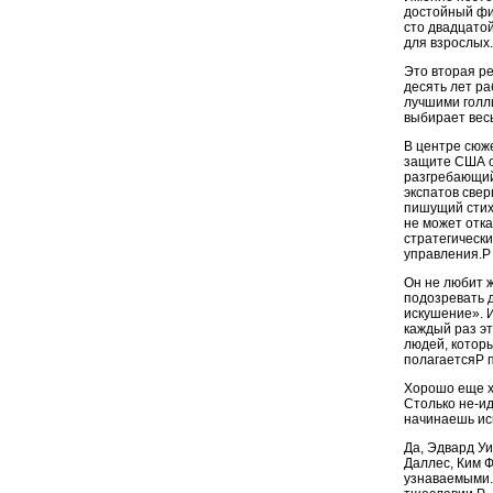
достойный фи
сто двадцатой
для взрослых
Это вторая ре
десять лет ра
лучшими голл
выбирает весь
В центре сюже
защите США о
разгребающий
экспатов свер
пишущий стих
не может отка
стратегическ
управления.P
Он не любит 
подозревать д
искушение». И
каждый раз эт
людей, которы
полагаетсяP п
Хорошо еще хо
Столько не-и
начинаешь ис
Да, Эдвард У
Даллес, Ким 
узнаваемыми.