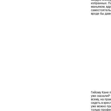
избранных. П
маньяком, вдр
самостоятельн
вроде бы дав
Гийому Кане 
уже сказалиP 
всему, на пра
сидеть в крес
уже можно при
только профе