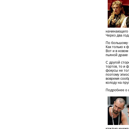
начинающего п
Через два год
По большому 
Как только к 
Вот и в ново
пьяной драке 
С другой стор
тортов, то и 
фокусы не тол
поэтому эпиз
вовремя сообр
колоду на пру
Подробнее о
каждую книжку