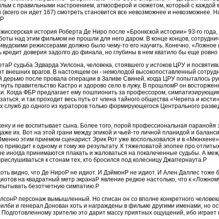
льм с правильными настроением, атмосферой и сюжетом, который с каждой 
 (всего он идет 167) смотреть становится все невозможнее и невозможнее. 
.P
жиссерская история Роберта Де Ниро после «Бронкской истории» 93-го года, 
боты над этим фильмом не прошли для него даром. В конце концов, сотруднич
ивудскими режиссерами должно было чему-то его научить. Конечно, «Ложное
 кредит доверия задолго до финала, но глубины в нем хватило бы еще ровно 
таP судьба Эдварда Уилсона, человека, стоявшего у истоков ЦРУ и посвятив
т внешних врагов. В настоящем он - немолодой высокопоставленный сотрудн
 дерьмо после провала операции в Заливе Свиней, когда ЦРУ попыталось ру
гнуть правительство Кастро и здорово село в лужу. В прошломP он восторжен
и. Когда ФБР предлагает ему пошпионить за профессором, симпатизирующим
заться, и так проходит весь путь от члена тайного общества «Черепа и кости
их служб до одного из кураторов только формирующегося Центрального разв
жену и не воспитывает сына. Более того, порой профессиональная паранойя 
аже их. Вот на этой грани между эпикой и чьей-то личной планидой и балан
менно этим приемом сценарист Эрик Рот уже воспользовался и в «Мюнхене», 
о приводит к одному и тому же результату. К тяжеловатой эпопее про отлиты
е иногда принимаются плакать и жаловаться на покалеченные судьбы. А межд
рислушиваться к стонам тех, кто бросился под колесницу Джаггернаута.P
ть видно, что Де НироP не идиот. И ДэймонP не идиот. И Ален Даллес тоже б
диотов на квадратный метр экранаP явление редкое настолько, что к «Ложно
пытывать безотчетную симпатию.P
илсонP персонаж вымышленный. Но списан он со вполне конкретного человека
Филби и генерал Донован хоть и награждены в фильме другими именами, но о
 Подготовленному зрителю это дарит массу приятных ощущений, ибо играет 