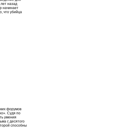
 лет назад
ор начинает
о, что убийца
ских форумов
хо». Судя по
ать умения
ьма с десятого
которой способны