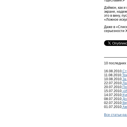
тщеславии.P
Дэймон, как 
экране, надеж
это в вину, п
«Ложное иску
Даже в «Спис
серьезности Х
10 последних
16.08.2010
Ст
11.08.2010
Трю
10.08.2010
За 
22.07.2010
Ла
20.07.2010
Пр
15.07.2010
«Иг
14.07.2010
Кур
08.07.2010
До
02.07.2010
Вку
01.07.2010
Аж
Все статьи р