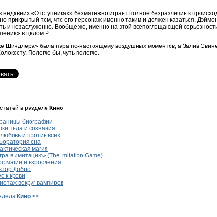
и в недавних «Отступниках» безмятежно играет полное безразличие к происх
но прикрытый тем, что его персонаж именно таким и должен казаться. Дэймо
усть и незаслуженно. Вообще же, именно на этой всепоглощающей серьезност
шение» в целом.P
ке Шиндлера» была пара по-настоящему воздушных моментов, а Залив Свине
олокосту. Полегче бы, чуть полегче.
 статей в разделе
Кино
раницы биографии
ки тела и сознания
любовь и против всех
боратория сна
актическая магия
ра в имитацию» (The Imitation Game)
с магии и взросления
ктор Добро
с к крови
иотаж вокруг вампиров
аздела
Кино
>>