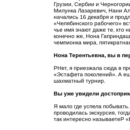
Грузии, Сербии и Черногори
Милунка Лазаревич, Нани А
начались 16 декабря и прод
«Челябинского рабочего» вс
чье имя знают даже те, кто 
конечно же, Нона Гапринда
чемпионка мира, пятикратна
Нона Терентьевна, вы в пе
PНет, я приезжала сюда в п
«Эстафета поколений». А ещ
шахматный турнир.
Вы уже увидели достоприм
Я мало где успела побывать.
проводилась экскурсия, тогд
так интересно называетеP «