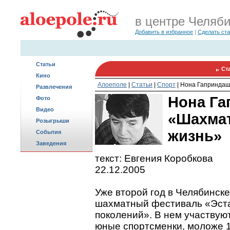
в центре Челяб
Добавить в избранное
|
Сделать ст
Статьи
Ст
Кино
Алоеполе
|
Статьи
|
Спорт
|
Нона Гаприндаш
Развлечения
Нона Га
Фото
Видео
«Шахма
Розыгрыши
жизнь»
События
Заведения
текст: Евгения Коробкова
22.12.2005
Уже второй год в Челябинск
шахматный фестиваль «Эст
поколений». В нем участвую
юные спортсменки, моложе 1