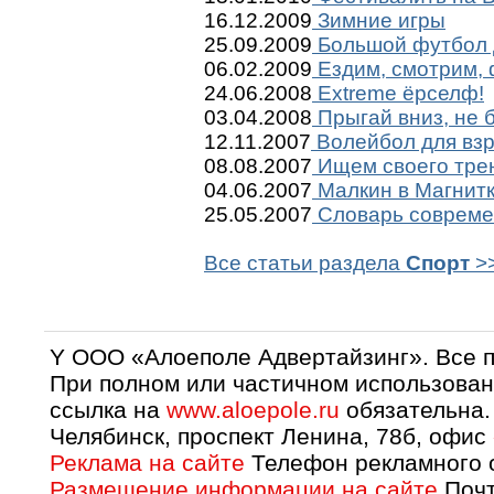
16.12.2009
Зимние игры
25.09.2009
Большой футбол 
06.02.2009
Ездим, смотрим, 
24.06.2008
Extreme ёрселф!
03.04.2008
Прыгай вниз, не 
12.11.2007
Волейбол для вз
08.08.2007
Ищем своего тре
04.06.2007
Малкин в Магнитк
25.05.2007
Словарь совреме
Все статьи раздела
Спорт
>
Y OOO «Алоеполе Адвертайзинг». Все 
При полном или частичном использован
ссылка на
www.aloepole.ru
обязательна.
Челябинск, проспект Ленина, 78б, офис
Реклама на сайте
Телефон рекламного о
Размещение информации на сайте
Почт