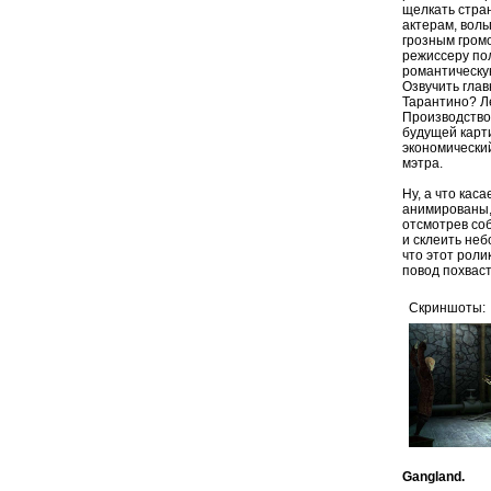
щелкать стра
актерам, вол
грозным гром
режиссеру по
романтическу
Озвучить глав
Тарантино? Ле
Производство
будущей карт
экономически
мэтра.
Ну, а что кас
анимированы,
отсмотрев со
и склеить не
что этот роли
повод похвас
Скриншоты:
Gangland.