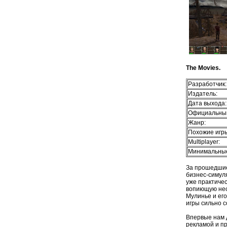
The Movies.
Разработчик:
Издатель:
Дата выхода:
Официальный
Жанр:
Похожие игр
Multiplayer:
Минимальные
За прошедшие
бизнес-симуля
уже практиче
вопиющую несп
Мулинье и ег
игры сильно 
Впервые нам 
рекламой и п