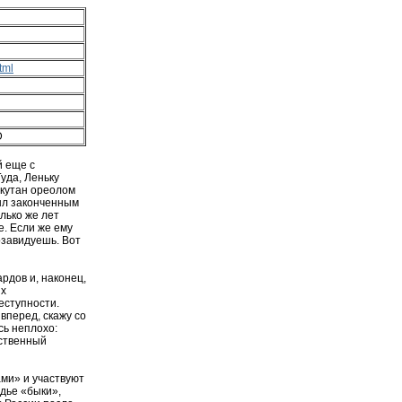
tml
D
й еще с
уда, Леньку
окутан ореолом
был законченным
лько же лет
е. Если же ему
озавидуешь. Вот
рдов и, наконец,
их
еступности.
вперед, скажу со
сь неплохо:
сственный
ами» и участвуют
одье «быки»,