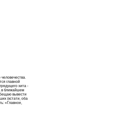
 человечества.
тся главной
грядущего хита -
 А в ближайшем
обещаю вывести
ших (кстати, оба
ь: «Главное,