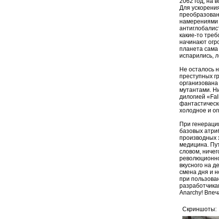
2062 год, на 
Для ускорения
преобразован
намерениями в
антиглобалист
какие-то треб
начинают огр
планета сама 
испарились, 
Не осталось н
преступных г
организована
мутантами. Ни
дилогией «Fal
фантастическ
холодное и ог
При генераци
базовых атриб
производных 
медицина. Пу
словом, ничег
революционно
вкусного на 
смена дня и н
при пользован
разработчикам 
Anarchy! Впе
Скриншоты: