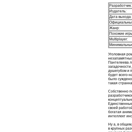
Разработчик:
Издатель:
Дата выхода:
Официальный
Жанр:
Похожие игр
Multiplayer:
Минимальные
Уголовная ро
незапамятных 
Пантелеева ли
загадочности
душегубом и п
будет всего-н
было суждено 
такая странн
Собственно по
разработчико
концептуальны
Единственные,
своей работой
богатая аним
интеллект ино
Ну а, в общем
в крупных раз