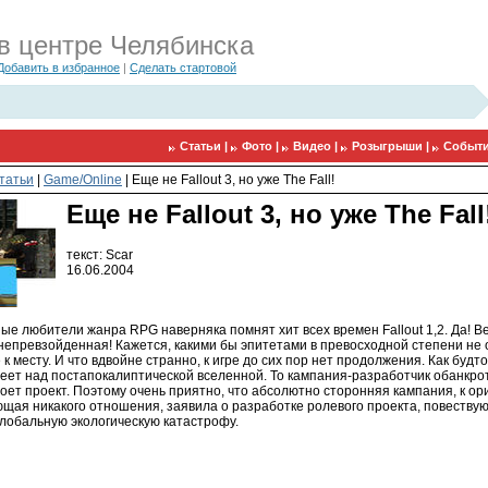
в центре Челябинска
Добавить в избранное
|
Сделать стартовой
Статьи |
Фото |
Видео |
Розыгрыши |
Событи
татьи
|
Game/Online
|
Еще не Fallout 3, но уже The Fall!
Еще не Fallout 3, но уже The Fall
текст: Scar
16.06.2004
е любители жанра RPG наверняка помнят хит всех времен Fallout 1,2. Да! В
непревзойденная! Кажется, какими бы эпитетами в превосходной степени не 
се к месту. И что вдвойне странно, к игре до сих пор нет продолжения. Как будт
теет над постапокалиптической вселенной. То кампания-разработчик обанкрот
оет проект. Поэтому очень приятно, что абсолютно сторонняя кампания, к о
щая никакого отношения, заявила о разработке ролевого проекта, повествую
лобальную экологическую катастрофу.