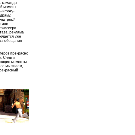
ть команды
ий момент
 игроку-
драму,
ундтрек?
стиле
режиссера.
тава, реклама
лючается уже
овы обещания
ктеров прекрасно
. Сняв и
ляющие моменты
еле мы знаем,
Прекрасный