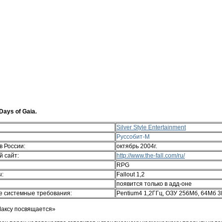
 Days of Gaia.
Silver Style Entertainment
Руссобит-М
в России:
октябрь 2004г.
 сайт:
http://www.the-fall.com/ru/
RPG
ы:
Fallout 1,2
появится только в адд-оне
 системные требования:
Pentium4 1,2ГГц, ОЗУ 256Мб, 64Мб 
аксу посвящается»