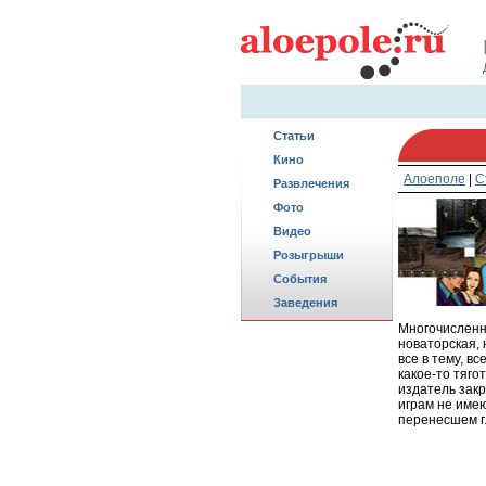
Статьи
Кино
Алоеполе
|
С
Развлечения
Фото
Видео
Розыгрыши
События
Заведения
Многочисленны
новаторская, 
все в тему, в
какое-то тяго
издатель закр
играм не имею
перенесшем г