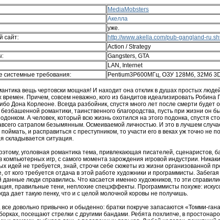
MediaMobsters
Акелла
уже.
 сайт:
http://www.akella.com/pub-gangland-ru.sh
Action / Strategy
ы:
Gangsters, GTA
LAN, Internet
 системные требования:
Pentium3P600МГц, ОЗУ 128Мб, 32Мб 3
мантика вещь чертовски мощная! И находит она отклик в душах простых люде
времен. Причем, совсем неважно, кого из бандитов идеализировать Робина Г
бо Дона Корлеоне. Всегда разбойник, спустя много лет после смерти будет 
, безбашенной романтики, таинственного благородства, пусть при жизни он 
одонком. А человек, который всю жизнь охотился на этого подонка, спустя сто
авсего сатрапом безымянным. Осмеиваемой личностью. И это в лучшем случа
поймать, и расправиться с преступником, то участи его в веках уж точно не п
ая складывается ситуация.
этому, уголовная романтика тема, привлекающая писателей, сценаристов, ба
в компьютерных игр, с самого момента зарождения игровой индустрии. Никак
х идей не требуется, знай, строчи себе сюжеты из жизни организованной пр
 от кого требуется отдача в этой работе художники и программисты. Забегая 
 данные люди справились. Что касается именно художников, то эти справили
ация, правильные тени, неплохие спецэффекты. Программисты похуже: иску
гда дает такую пенку, что и с целой молочной коровы не получишь.
, все довольно привычно и обыденно: братки покруче запасаются «Томми-ган
борках, посещают стрелки с другими бандами. Ребята похлипче, в простонар