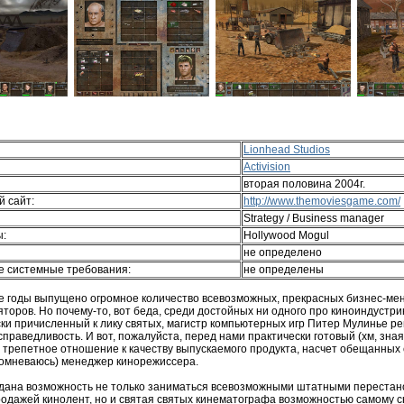
Lionhead Studios
Activision
вторая половина 2004г.
 сайт:
http://www.themoviesgame.com/
Strategy / Business manager
ы:
Hollywood Mogul
не определено
 системные требования:
не определены
 годы выпущено огромное количество всевозможных, прекрасных бизнес-ме
торов. Но почему-то, вот беда, среди достойных ни одного про киноиндустр
ски причисленный к лику святых, магистр компьютерных игр Питер Мулинье р
раведливость. И вот, пожалуйста, перед нами практически готовый (хм, зная
о трепетное отношение к качеству выпускаемого продукта, насчет обещанных
сомневаюсь) менеджер кинорежиссера.
дана возможность не только заниматься всевозможными штатными перестан
родажей кинолент, но и святая святых кинематографа возможностью самому с