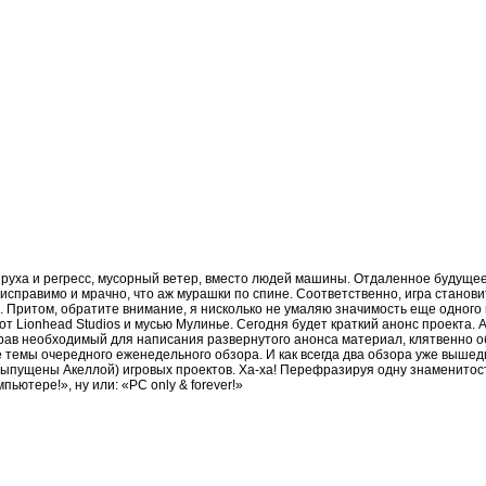
руха и регресс, мусорный ветер, вместо людей машины. Отдаленное будущее
еисправимо и мрачно, что аж мурашки по спине. Соответственно, игра станови
 Притом, обратите внимание, я нисколько не умаляю значимость еще одного 
от Lionhead Studios и мусью Мулинье. Сегодня будет краткий анонс проекта.
рав необходимый для написания развернутого анонса материал, клятвенно 
е темы очередного еженедельного обзора. И как всегда два обзора уже вышед
ыпущены Акеллой) игровых проектов. Ха-ха! Перефразируя одну знаменитост
пьютере!», ну или: «PC only & forever!»