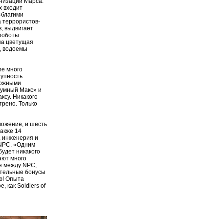
онизации Марса.
х входит
«благими
а террористов-
, выдвигает
 роботы
ша цветущая
, водоемы
ле много
тупность
можными
зумный Макс» и
ксу. Никакого
трено. Только
ложение, и шесть
также 14
, инженерия и
 NPC. «Одним
будет никакого
ают много
я между NPC,
ительные бонусы
рю! Опыта
, как Soldiers of