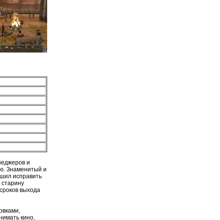
неджеров и
ию. Знаменитый и
ешил исправить
 старину
 сроков выхода
овками,
нимать кино,