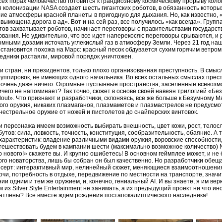
всех порах человечество готовится к грандиозному космическому прорыву кол
 колонизации NASA создает шесть гигантских роботов, в обязанность которы
ие атмосферы красной планеты в пригодную для дыхания. Но, как известно, 
ымощена дорога в ад». Вот и на сей раз, все получилось «как всегда». Групп
ов захватывает роботов, начинает переговоры с правительствами государств
ования. Не удивительно, что все идет наперекосяк: переговоры срываются, и
омными дозами источать углекислый газ в атмосферу Земли. Через 21 год на
становится похожа на Марс: красный песок обдувается сухим горячим ветром
ледники растаяли, мировой порядок уничтожен.
и стран, ни президентов, только плохо организованная преступность. В смыс
руппировок, не имеющих одного начальника. Во всех остальных смыслах прес
 очень даже ничего. Огромные пустынные пространства, заселенные всевоз
чего не напоминает? Так точно, сюжет в основе своей навеян трилогией «Бе
lout». Что признают и разработчики, склоняясь, все же больше к Безумному Ма
ого оружия, никаких плазмаганов, плазмаметов и плазмастрелов не предусмо
нестрельное оружие от ножей и пистолетов до снайперских винтовок.
и персонажа имеем возможность выбирать внешность, цвет кожи, рост, телос
утов: сила, ловкость, точность, конституция, сообразительность, обаяние. А 
характеристик: владение различными видами оружия, воровские способности
тешествовать будем в кампании шести (максимально возможное количество)
о нового!» скажете вы. И крупно ошибетесь! В основном геймплее может, и не 
го новаторства, лишь бы собран он был качественно. Но разработчики обещ
десерт: интерактивный мир, нелинейный сюжет, меняющиеся взаимоотношени
очи, потребность в отдыхе, передвижение по местности на транспорте, знач
ии одним и тем же оружием, и, конечно, гениальный AI. И вы знаете, я им ве
из Silver Style Entertainment не занимать, а их предыдущий проект ни что иное
чатлены? Все вместе ждем рождения постапокалиптического наследника!