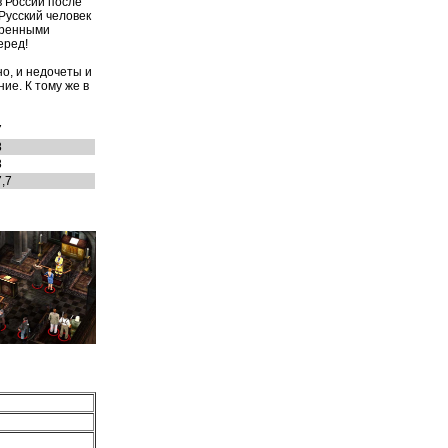
в России после
Русский человек
тренными
еред!
о, и недочеты и
е. К тому же в
7
8
8
7,7