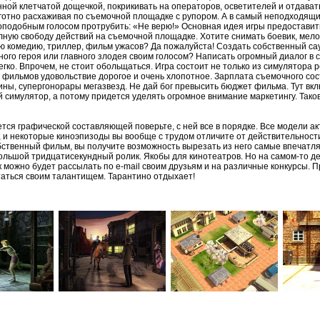
нной клетчатой дощечкой, покрикивать на операторов, осветителей и отдава
ьготно расхаживая по съемочной площадке с рупором. А в самый неподходящ
оподобным голосом протрубить: «Не верю!» Основная идея игры предоставить
лную свободу действий на съемочной площадке. Хотите снимать боевик, мело
ю комедию, триллер, фильм ужасов? Да пожалуйста! Создать собственный са
ного героя или главного злодея своим голосом? Написать огромный диалог в 
гко. Впрочем, не стоит обольщаться. Игра состоит не только из симулятора 
 фильмов удовольствие дорогое и очень хлопотное. Зарплата съемочного сос
ины, супергонорары мегазвезд. Не дай бог превысить бюджет фильма. Тут вк
й симулятор, а потому придется уделять огромное внимание маркетингу. Так
ается графической составляющей поверьте, с ней все в порядке. Все модели а
 и некоторые киноэпизоды вы вообще с трудом отличите от действительности
бственный фильм, вы получите возможность вырезать из него самые впечат
большой тридцатисекундный ролик. Якобы для кинотеатров. Но на самом-то д
к можно будет рассылать по e-mail своим друзьям и на различные конкурсы. 
таться своим талантищем. Тарантино отдыхает!