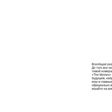
Всеобщая раз
До того все н
темой номера.
«The Movies» 
будущем, наб
игру в главны
официально в
играйте на ком