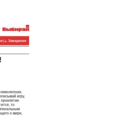
я |
Заведения
!
еликолепная,
описывай игру,
о проклятие
ится, то
ригинальным
щего о мире,