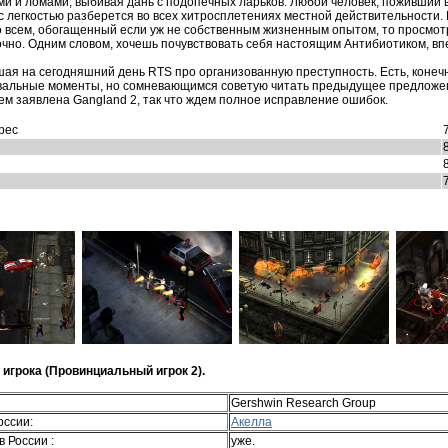
ми и ломами, выбивая дань с подопечных ларьков. Любой человек, поживший 
с легкостью разберется во всех хитросплетениях местной действительности. 
о всем, обогащенный если уж не собственным жизненным опытом, то просмо
очно. Одним словом, хочешь почувствовать себя настоящим Антибиотиком, вп
ая на сегодняшний день RTS про организованную преступность. Есть, конечн
вальные моменты, но сомневающимся советую читать предыдущее предложени
ем заявлена Gangland 2, так что ждем полное исправление ошибок.
рес
игрока (Провинциальный игрок 2).
Gershwin Research Group
оссии:
Акелла
в России :
уже.