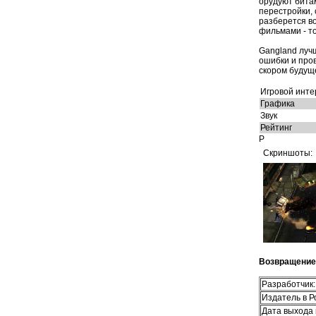
орудуют бита
перестройки, 
разберется в
фильмами - т
Gangland лучш
ошибки и про
скором будущ
Игровой инте
Графика
Звук
Рейтинг
P
Скриншоты:
Возвращение 
Разработчик:
Издатель в Р
Дата выхода 