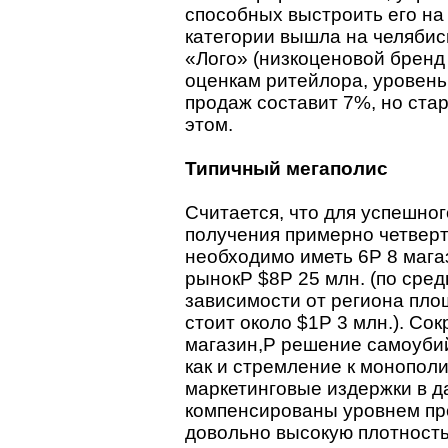
способных выстроить его на 
категории вышла на челябис
«Лого» (низкоценовой бренд
оценкам ритейлора, уровень
продаж составит 7%, но ста
этом.
Типичный мегаполис
Считается, что для успешно
получения примерно четверт
необходимо иметь 6P 8 мага
рынокP $8P 25 млн. (по сред
зависимости от региона пло
стоит около $1P 3 млн.). Со
магазин,P решение самоубий
как и стремление к монопол
маркетинговые издержки в д
компенсированы уровнем про
довольно высокую плотность