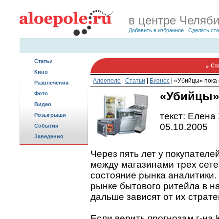
в центре Челяб
Добавить в избранное
|
Сделать ст
Статьи
Ст
Кино
Алоеполе
|
Статьи
|
Бизнес
|
«Убийцы» пока 
Развлечения
«Убийцы»
Фото
Видео
текст: Елена
Розыгрыши
05.10.2005
События
Заведения
Через пять лет у покупателе
между магазинами трех сет
состояние рынка аналитики
рынке бытового ритейла в н
дальше зависят от их страте
Если верить прогнозам г-на 