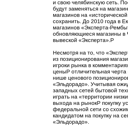
и свою челябинскую сеть. 
будут заменяться на магази
магазинов на «историческо
сохранить. До 2010 года в Е
магазинов «Эксперта-Рембы
обновляющиеся магазины в Ч
вывеской «Эксперта».P
Несмотря на то, что «Экспе
из позиционирования магази
игроки рынка в комментариях
ценыP отличительная черта 
нише ценового позициониров
«Эльдорадо». Учитывая ожи
западных сетей бытовой техн
играть на «территории низк
выхода на рынокP покупку у
федеральной сети со схожи
кандидатом на покупку на с
«Эльдорадо».