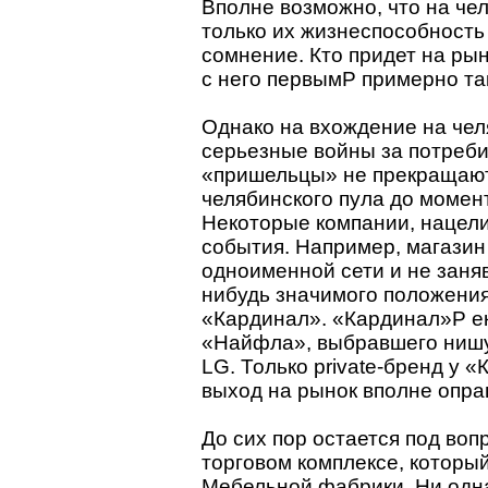
Вполне возможно, что на че
только их жизнеспособность
сомнение. Кто придет на рын
с него первымP примерно та
Однако на вхождение на чел
серьезные войны за потребит
«пришельцы» не прекращают 
челябинского пула до момен
Некоторые компании, нацел
события. Например, магази
одноименной сети и не заня
нибудь значимого положения
«Кардинал». «Кардинал»P ек
«Найфла», выбравшего нишу
LG. Только private-бренд у
выход на рынок вполне опра
До сих пор остается под во
торговом комплексе, которы
Мебельной фабрики. Ни одна