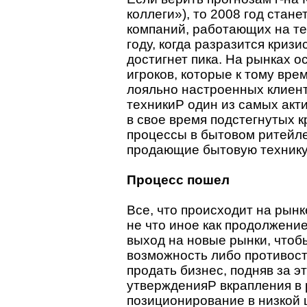
коллеги»), то 2008 год стан
компаний, работающих на те
году, когда разразится криз
достигнет пика. На рынках 
игроков, которые к тому вр
лояльно настроенных клиент
техникиP один из самых акт
в свое время подстегнутых к
процессы в бытовом ритейле
продающие бытовую технику, 
Процесс пошел
Все, что происходит на рынк
не что иное как продолжени
выход на новые рынки, чтоб
возможность либо противост
продать бизнес, подняв за эт
утвержденияP вкрапления в
позиционирование в низкой ц