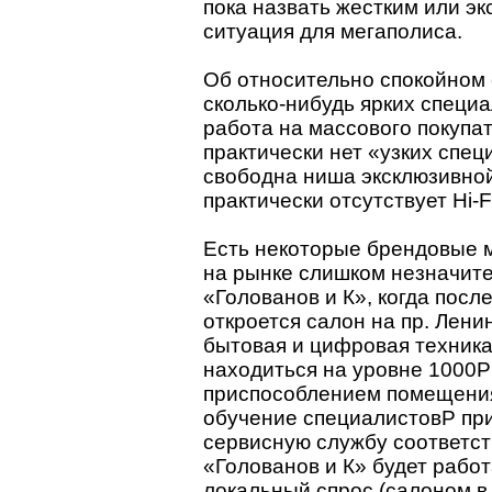
пока назвать жестким или э
ситуация для мегаполиса.
Об относительно спокойном 
сколько-нибудь ярких специ
работа на массового покупа
практически нет «узких спец
свободна ниша эксклюзивной
практически отсутствует Hi-
Есть некоторые брендовые м
на рынке слишком незначите
«Голованов и К», когда посл
откроется салон на пр. Лени
бытовая и цифровая техника
находиться на уровне 1000P
приспособлением помещения
обучение специалистовP при
сервисную службу соответс
«Голованов и К» будет рабо
локальный спрос (салоном в