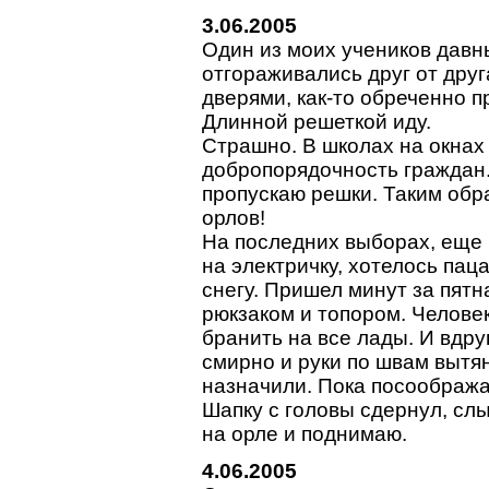
3.06.2005
Один из моих учеников давн
отгораживались друг от дру
дверями, как-то обреченно п
Длинной решеткой иду.
Страшно. В школах на окнах
добропорядочность граждан.
пропускаю решки. Таким обра
орлов!
На последних выборах, еще 
на электричку, хотелось пац
снегу. Пришел минут за пятн
рюкзаком и топором. Челове
бранить на все лады. И вдру
смирно и руки по швам вытян
назначили. Пока посоображал
Шапку с головы сдернул, слыш
на орле и поднимаю.
4.06.2005