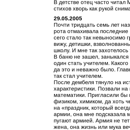
В детстве отец часто читал 
стихов хворь как рукой сним
29.05.2005
Почти тридцать семь лет наз
рота отмахивала последние м
сего стало так невыносимо г
вижу, детишки, взволнованны
школу. И мне так захотелось
В баню не зашел, заныкался 
один стать учителем. Какого
да это и неважно было. Главн
так стал учителем.
После дембеля тянуло на ист
характеристики. Позвали на 
математики. Пригласили бы 
физиком, химиком, да хоть 
на «праздник, который всегд
армии, она мне подсказала 
пугают армией. Армия не тет
жена, она жизнь или мука ве