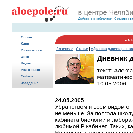
в центре Челяб
Добавить в избранное
|
Сделать ст
Статьи
Ст
Кино
Алоеполе
|
Статьи
|
«Дневник директора шк
Развлечения
Дневник д
Фото
Видео
текст: Алекс
Розыгрыши
математическ
События
10.05.2006
Заведения
24.05.2005
Убранством и всем видом он
не меньше. За полгода школу
кабинета биологии и лаборан
любимой,P кабинет. Таких, ка
Начальник городского управ