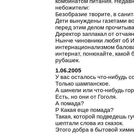
комбинатом питания. Недавн
небожители:
Безобразие творите, в санит
Дети вынуждены газетами во
перед этим делом прочитыв
Директор заплакал от отчая
Нынче чиновники любят об И
интернационализмом балова
интернат, понюхайте, какой 
рубашек.
1.06.2005
У вас осталось что-нибудь с
Только шампанское.
А шинели или что-нибудь го
Есть, но они от Гоголя.
А помада?
P Какая еще помада?
Такая, которой подведешь гу
шептали слова из сказок.
Этого добра в бытовой хими