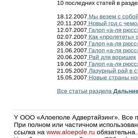
10 последних статей в разд
18.12.2007
Мы везем с собой
20.11.2007
Новый год с чем
12.07.2007
Галоп «а-ля рюсс»
02.07.2007
Как «пролететь» 
28.06.2007
Галоп «а-ля рюсс»
21.06.2007
Галоп «а-ля рюсс»
20.06.2007
Рай для воришек
19.06.2007
Галоп «а-ля рюсc
21.05.2007
Лазурный рай в с
15.05.2007
Новые страны но
Все статьи раздела
Дальние
Y OOO «Алоеполе Адвертайзинг». Все 
При полном или частичном использован
ссылка на
www.aloepole.ru
обязательна.