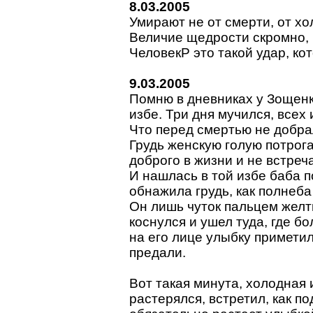
8.03.2005
Умирают не от смерти, от хо
Величие щедрости скромно, к
ЧеловекP это такой удар, ко
9.03.2005
Помню в дневниках у Зощенк
избе. Три дня мучился, всех
Что перед смертью не добрал
Грудь женскую голую потрога
доброго в жизни и не встреч
И нашлась в той избе баба п
обнажила грудь, как полнеба
Он лишь чуток пальцем желты
коснулся и ушел туда, где б
на его лице улыбку приметил
предали.
Вот такая минута, холодная 
растерялся, встретил, как по