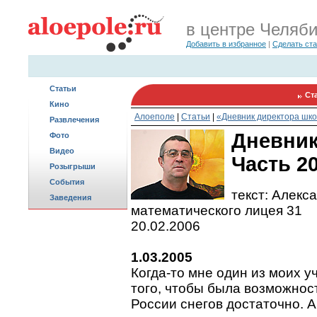
в центре Челяб
Добавить в избранное
|
Сделать ст
Статьи
Ст
Кино
Алоеполе
|
Статьи
|
«Дневник директора шк
Развлечения
Дневник
Фото
Видео
Часть 2
Розыгрыши
События
текст: Алекс
Заведения
математического лицея 31
20.02.2006
1.03.2005
Когда-то мне один из моих у
того, чтобы была возможност
России снегов достаточно. А