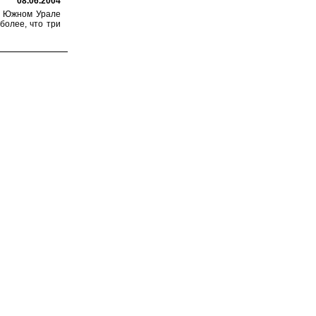
08.06.2004
а Южном Урале
более, что три