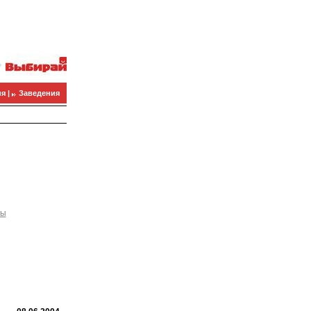
я |
Заведения
ны