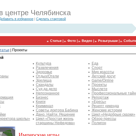
в центре Челябинска
Добавить в избранное
|
Сделать стартовой
Статьи |
Фото |
Видео |
Розыгрыши |
Событи
татьи
|
Проекты
ей
Культура
Еда
Развлечения
Спорт
Здоровье
Мир красоты
траны
Отдых/Отели
Детский досуг
Зрелища
Game/Online
Скандалы
Проекты
Суд да дело
Мыслете
Непознанное
Профессиональные тай
рмация
Бизнес
Репортаж
ссы
Книги
«Ересь»
»
Криминал
Рецепт уикенда
Советы доктора Бабина
Женские истории
йки
Дано. Найти. Решение
Цикл «Недобрые сказки»
иректора школы»
Цикл «Простая жизнь
Обзор прессы
старшины Нефедова»
Полигон
Имперские игры