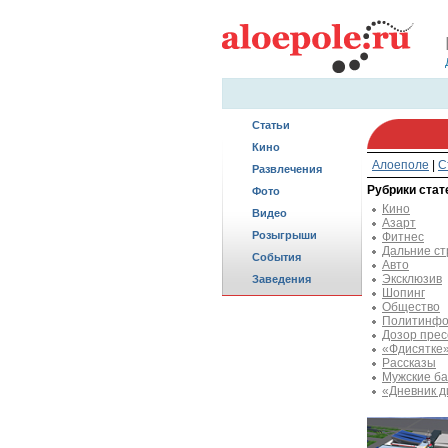
Статьи
Кино
Алоеполе
|
С
Развлечения
Рубрики стат
Фото
Кино
Видео
Азарт
Розыгрыши
Фитнес
Дальние с
События
Авто
Эксклюзив
Заведения
Шопинг
Общество
Политинфо
Дозор пре
«Фдисятке
Рассказы
Мужские ба
«Дневник д