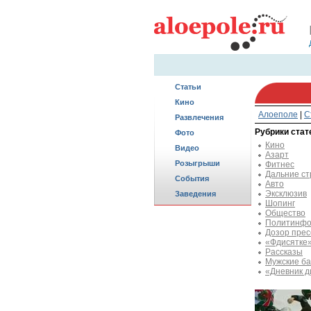
Статьи
Кино
Алоеполе
|
С
Развлечения
Рубрики стат
Фото
Кино
Видео
Азарт
Розыгрыши
Фитнес
Дальние с
События
Авто
Эксклюзив
Заведения
Шопинг
Общество
Политинфо
Дозор пре
«Фдисятке
Рассказы
Мужские ба
«Дневник д