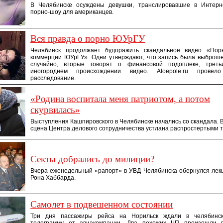
В Челябинске осуждены девушки, транслировавшие в Интерн
порно-шоу для американцев.
Вся правда о порно ЮУрГУ
Челябинск продолжает будоражить скандальное видео «Пор
коммерции ЮУрГУ». Одни утверждают, что запись была выброше
случайно, вторые говорят о финансовой подоплеке, треть
иногороднем происхождении видео. Aloepole.ru провело
расследование.
«Родина воспитала меня патриотом, а потом
скурвилась»
Выступления Кашпировского в Челябинске начались со скандала. 
сцена Центра делового сотрудничества устлана распростертыми 
Секты добрались до милиции?
Вчера еженедельный «рапорт» в УВД Челябинска обернулся лек
Рона Хаббарда.
Самолет в подвешенном состоянии
Три дня пассажиры рейса на Норильск ждали в челябинск