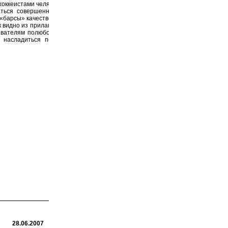
хоккеистами челябинского «Трактора»
раться совершенно невозможно. Зато
«барсы» качественно. А у «Трактора»
к видно из прилагаемого видеоролика,
ователям полюбоваться на несколько
ы насладиться полной версией этой
28.06.2007