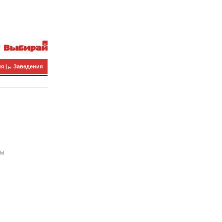
я |
Заведения
ны
09.01.2008