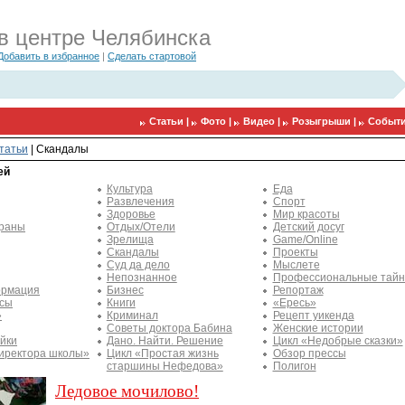
в центре Челябинска
Добавить в избранное
|
Сделать стартовой
Статьи |
Фото |
Видео |
Розыгрыши |
Событи
татьи
|
Скандалы
ей
Культура
Еда
Развлечения
Спорт
Здоровье
Мир красоты
траны
Отдых/Отели
Детский досуг
Зрелища
Game/Online
Скандалы
Проекты
Суд да дело
Мыслете
Непознанное
Профессиональные тай
рмация
Бизнес
Репортаж
ссы
Книги
«Ересь»
»
Криминал
Рецепт уикенда
Советы доктора Бабина
Женские истории
йки
Дано. Найти. Решение
Цикл «Недобрые сказки»
иректора школы»
Цикл «Простая жизнь
Обзор прессы
старшины Нефедова»
Полигон
Ледовое мочилово!