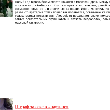
Новый Год в российском спорте начался с массовой драки между 
и казанского «Ак-Барса». Кто там прав а кто виноват, разоб
возможно посмотреть и огорчиться за наших. Ибо отметелили их 
разве что вратарь в отмах пошел как полагается, остальные же ка
только морды подставляли. Aloepole.ru предлагает своим польз
самых показательных скриншотов и скачать видеоролик, даб
массовой катавасии.
Штраф за секс в «паутине»