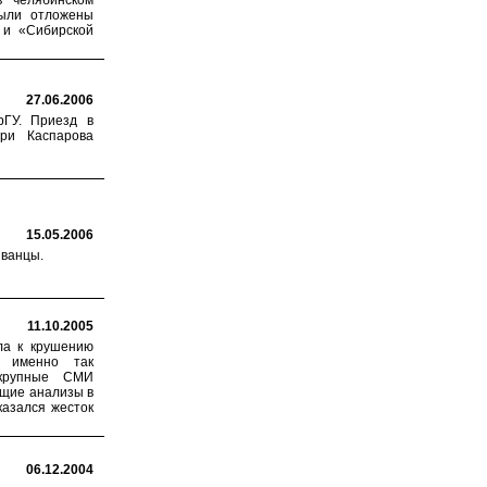
 челябинском
были отложены
 и «Сибирской
27.06.2006
рГУ. Приезд в
ри Каспарова
15.05.2006
званцы.
11.10.2005
ла к крушению
» именно так
 крупные СМИ
ющие анализы в
казался жесток
06.12.2004