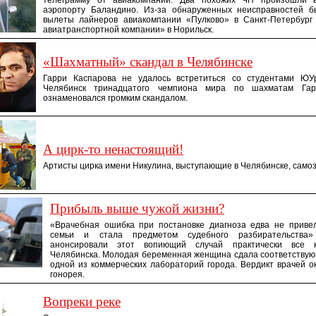
телеграмму от авиакомпании. Два похожих ЧП произошли в
аэропорту Баландино. Из-за обнаруженных неисправностей 
вылеты лайнеров авиакомпании «Пулково» в Санкт-Петербург
авиатранспортной компании» в Норильск.
«Шахматный» скандал в Челябинске
Гарри Каспарова не удалось встретиться со студентами ЮУ
Челябинск тринадцатого чемпиона мира по шахматам Гар
ознаменовался громким скандалом.
А цирк-то ненастоящий!
Артисты цирка имени Никулина, выступающие в Челябинске, само
Прибыль выше чужой жизни?
«Врачебная ошибка при постановке диагноза едва не приве
семьи и стала предметом судебного разбирательства
анонсировали этот вопиющий случай практически все
Челябинска. Молодая беременная женщина сдала соответству
одной из коммерческих лабораторий города. Вердикт врачей о
гонорея.
Вопреки реке