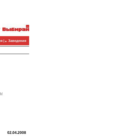
я |
Заведения
ны
02.04.2008