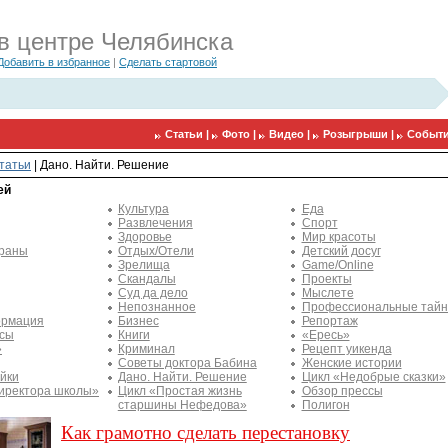
в центре Челябинска
Добавить в избранное
|
Сделать стартовой
Статьи |
Фото |
Видео |
Розыгрыши |
Событи
татьи
|
Дано. Найти. Решение
ей
Культура
Еда
Развлечения
Спорт
Здоровье
Мир красоты
траны
Отдых/Отели
Детский досуг
Зрелища
Game/Online
Скандалы
Проекты
Суд да дело
Мыслете
Непознанное
Профессиональные тай
рмация
Бизнес
Репортаж
ссы
Книги
«Ересь»
»
Криминал
Рецепт уикенда
Советы доктора Бабина
Женские истории
йки
Дано. Найти. Решение
Цикл «Недобрые сказки»
иректора школы»
Цикл «Простая жизнь
Обзор прессы
старшины Нефедова»
Полигон
Как грамотно сделать перестановку