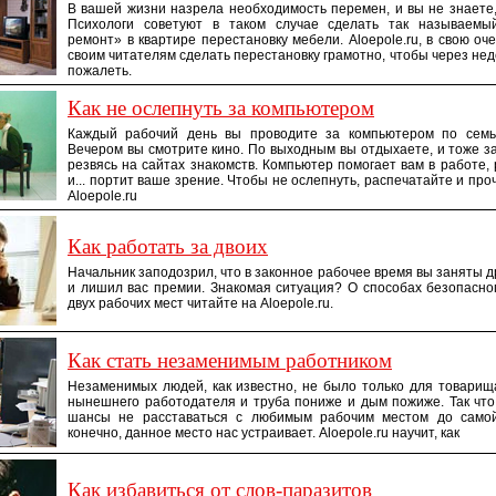
В вашей жизни назрела необходимость перемен, и вы не знаете, 
Психологи советуют в таком случае сделать так называем
ремонт» в квартире перестановку мебели. Aloepole.ru, в свою оче
своим читателям сделать перестановку грамотно, чтобы через нед
пожалеть.
Как не ослепнуть за компьютером
Каждый рабочий день вы проводите за компьютером по семь-
Вечером вы смотрите кино. По выходным вы отдыхаете, и тоже з
резвясь на сайтах знакомств. Компьютер помогает вам в работе, 
и... портит ваше зрение. Чтобы не ослепнуть, распечатайте и про
Aloepole.ru
Как работать за двоих
Начальник заподозрил, что в законное рабочее время вы заняты д
и лишил вас премии. Знакомая ситуация? О способах безопасн
двух рабочих мест читайте на Aloepole.ru.
Как стать незаменимым работником
Незаменимых людей, как известно, не было только для товарищ
нынешнего работодателя и труба пониже и дым пожиже. Так чт
шансы не расставаться с любимым рабочим местом до само
конечно, данное место нас устраивает. Aloepole.ru научит, как
Как избавиться от слов-паразитов