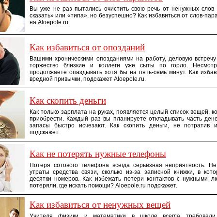
Вы уже не раз пытались очистить свою речь от ненужных слов 
сказать» или «типа», но безуспешно? Как избавиться от слов-пара
на Aloepole.ru.
Как избавиться от опозданий
Вашими хроническими опозданиями на работу, деловую встречу
торжество близкие и коллеги уже сыты по горло. Несмот
продолжаете опаздывать хотя бы на пять-семь минут. Как избав
вредной привычки, подскажет Aloepole.ru.
Как cкопить деньги
Как только зарплата на руках, появляется целый список вещей, к
приобрести. Каждый раз вы планируете откладывать часть дене
запасы быстро исчезают. Как скопить деньги, не потратив их
подскажет.
Как не потерять нужные телефоны
Потеря сотового телефона всегда серьезная неприятность. Не
утраты средства связи, сколько из-за записной книжки, в кот
десятки номеров. Как избежать потери контактов с нужными л
потеряли, где искать помощи? Aloepole.ru подскажет.
Как избавиться от ненужных вещей
Учителя физики и математики в школе всегда требовали 