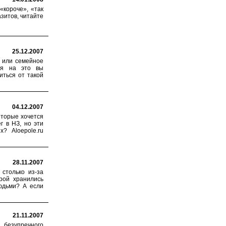
«короче», «так
зитов, читайте
25.12.2007
 или семейное
ря на это вы
иться от такой
04.12.2007
оторые хочется
г в НЗ, но эти
? Aloepole.ru
28.11.2007
 столько из-за
орой хранились
юдьми? А если
21.11.2007
безупречного