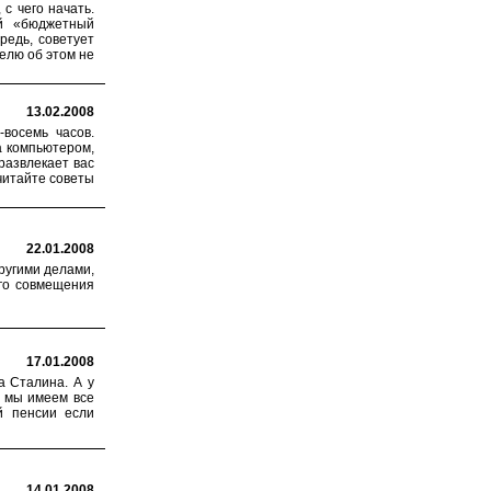
с чего начать.
ый «бюджетный
редь, советует
елю об этом не
13.02.2008
восемь часов.
а компьютером,
развлекает вас
читайте советы
22.01.2008
ругими делами,
ого совмещения
17.01.2008
а Сталина. А у
о мы имеем все
й пенсии если
14.01.2008