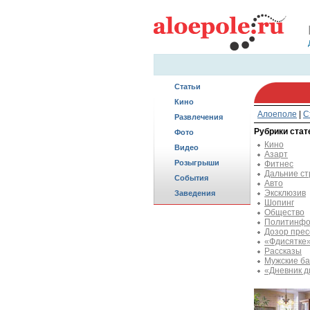
Статьи
Кино
Алоеполе
|
С
Развлечения
Рубрики стат
Фото
Кино
Видео
Азарт
Розыгрыши
Фитнес
Дальние с
События
Авто
Эксклюзив
Заведения
Шопинг
Общество
Политинфо
Дозор пре
«Фдисятке
Рассказы
Мужские ба
«Дневник д